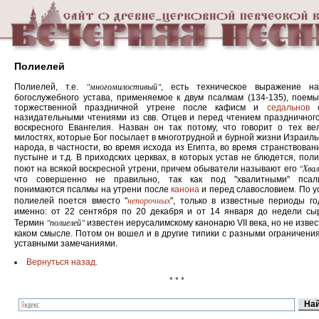
Полиелей
"многомилостивый"
Полиелей, т.е.
, есть техническое выражение на
богослужебного устава, применяемое к двум псалмам (134-135), поем
торжественной праздничной утрене после кафисм и
седальнов
с
назидательными чтениями из свв. Отцев и перед чтением праздничног
воскресного Евангелия. Назван он так потому, что говорит о тех ве
милостях, которые Бог посылает в многотрудной и бурной жизни Израиль
народа, в частности, во время исхода из Египта, во время странствован
пустыне и т.д. В приходских церквах, в которых устав не блюдется, пол
"Хва
поют на всякой воскресной утрени, причем обыватели называют его
что совершенно не правильно, так как под "хвалитными" псал
понимаются псалмы на утрени после
канона
и перед славословием. По у
непорочных
полиелей поется вместо "
", только в известные периоды го
именно: от 22 сентября по 20 декабря и от 14 января до недели сы
"полиелей"
Термин
известен иерусалимскому канонарю VII века, но не извес
каком смысле. Потом он вошел и в другие типики с разными ограничени
уставными замечаниями.
Вернуться назад.
* * *