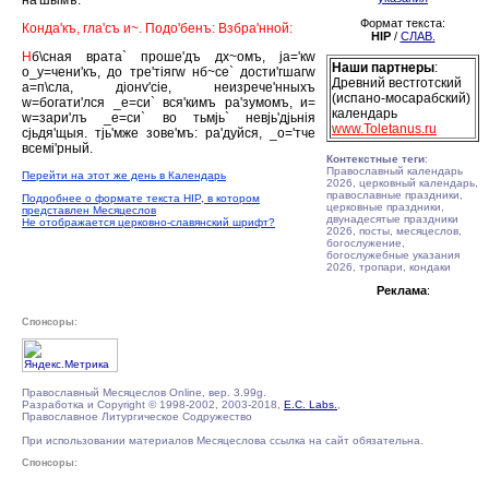
на'шымъ.
Формат текста:
Конда'къ, гла'съ и~. Подо'бенъ: Взбра'нной:
HIP
/
СЛАВ.
Н
б\сная врата` проше'дъ дх~омъ, jа='кw
Наши партнеры
:
о_у=чени'къ, до тре'тiягw нб~се` дости'гшагw
Древний вестготский
а=п\сла, дiонv'сiе, неизрече'нныхъ
(испано-мосарабский)
w=богати'лся _е=си` вся'кимъ ра'зумомъ, и=
календарь
w=зари'лъ _е=си` во тьмjь` невjь'дjьнiя
www.Toletanus.ru
сjьдя'щыя. тjь'мже зове'мъ: ра'дуйся, _о='тче
всемi'рный.
Контекстные теги
:
Православный календарь
Перейти на этот же день в Календарь
2026, церковный календарь,
православные праздники,
Подробнее о формате текста HIP, в котором
церковные праздники,
представлен Месяцеслов
двунадесятые праздники
Не отображается церковно-славянский шрифт?
2026, посты, месяцеслов,
богослужение,
богослужебные указания
2026, тропари, кондаки
Реклама
:
Спонсоры:
Православный Месяцеслов Online, вер. 3.99g.
Разработка и Copyright © 1998-2002, 2003-2018,
E.C. Labs.
,
Православное Литургическое Содружество
При использовании материалов Месяцеслова ссылка на сайт обязательна.
Спонсоры: