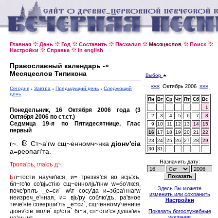
Главная
День
Год
Составить
Пасхалия
Месяцеслов
Поиск
Настройки
Справка
In english
Православный календарь -»
Месяцеслов Типикона
Выбор
«««
Октябрь 2006
»»»
Сегодня
Завтра
Предыдущий день
Следующий
день
Пн
Вт
Ср
Чт
Пт
Сб
Вс
1
Понедельник, 16 Октября 2006 года (3
2
3
4
5
6
7
8
Октября 2006 по ст.ст.)
Седмица 19-я по Пятидесятнице, Глас
9
10
11
12
13
14
15
первый
16
17
18
19
20
21
22
23
24
25
26
27
28
29
г~.
Ст~а'гw сщ~енномч~нка
дiонv'сiа
30
31
а=реопагi'та.
Назначить дату:
Тропа'рь, гла'съ д~:
Б
л~гости научи'вся, и= трезвя'ся во всjь'хъ,
бл~го'ю со'вjьстiю сщ~еннолjь'пнw w=бо'лкся,
Здесь Вы можете
поче'рплъ _е=си` w\т сосу'да и=збра'ннагw
изменить или сохранить
неизреч_е'нная, и= вjь'ру соблю'дъ, ра'вное
Настройки
тече'нiе соверши'лъ _е=си`, сщ~енному'чениче
дiонv'сiе. моли` хр\ста` бг~а, сп~сти'ся душа'мъ
Показать богослужебные
указания