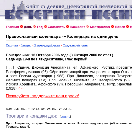
Главная
День
Год
Составить
Пасхалия
Месяцеслов
Поиск
Н
Православный календарь -» Календарь на один день
Сегодня
Завтра
Предыдущий день
Следующий день
Понедельник, 16 Октября 2006 года (3 Октября 2006 по ст.ст.)
Седмица 19-я по Пятидесятнице, Глас первый
Сщмчч.
Дионисия
Ареопагита, еп. Афинского, Рустика пресвит
[.:]
Елевферия диакона (96).
Обретение мощей прп. Амвросия, старца Оптин
и всея России чудотворца (1988).
Прп. Дионисия, затворника Печерско
Дальних пещерах (XV).
Прп. Иоанна Хозевита, еп. Кесарийского (VI)
Исихия Хоривита, Афонского (VI).
Новосщмч. Агафангела, митр. Ярослав
(1928).
Пожалуйста, поддержите наш проект!
Флп., 241 зач., II, 12-16. Лк., 25 зач., VI, 24-30.
Тропари и кондаки дня:
[
скрыть
]
Прп. Амвросия, старца Оптинского и всея России чудотворца (обретение мо
Тропарь, глас 5.