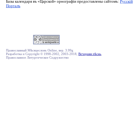
Базы календаря въ «Царской» орѳографiи предоставлены сайтомъ:
Русскiй
Порталъ
Православный Мѣсяцесловъ Online, вер. 3.99g
Разработка и Copyright © 1998-2002, 2003-2018,
Вечерняя пѣснь
,
Православное Литургическое Содружество