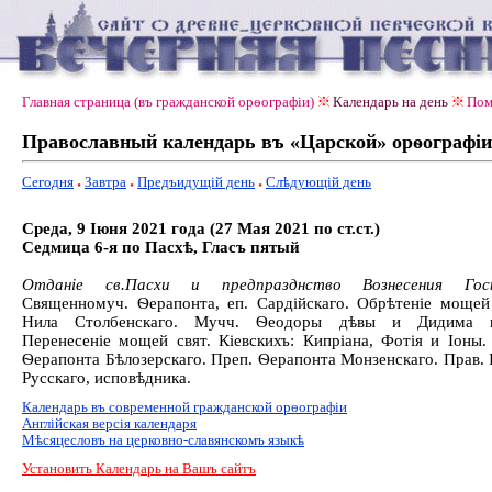
Главная страница (въ гражданской орѳографiи)
Календарь на день
Пом
Православный календарь въ «Царской» орѳографiи
Сегодня
Завтра
Предъидущiй день
Слѣдующiй день
Среда, 9 Іюня 2021 года (27 Мая 2021 по ст.ст.)
Седмица 6-я по Пасхѣ, Гласъ пятый
Отданіе св.Пасхи и предпразднство Вознесения Госп
Священномуч. Ѳерапонта, еп. Сардійскаго. Обрѣтеніе мощей
Нила Столбенскаго. Мучч. Ѳеодоры дѣвы и Дидима в
Перенесеніе мощей свят. Кіевскихъ: Кипріана, Фотія и Іоны.
Ѳерапонта Бѣлозерскаго. Преп. Ѳерапонта Монзенскаго. Прав. 
Русскаго, исповѣдника.
Календарь въ современной гражданской орѳографiи
Англiйская версiя календаря
Мѣсяцесловъ на церковно-славянскомъ языкѣ
Установить Календарь на Вашъ сайтъ