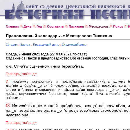
Главная
День
Год
Составить
Пасхалия
Месяцеслов
Поиск
Н
Православный календарь -» Месяцеслов Типикона
Сегодня
Завтра
Предыдущий день
Следующий день
Среда, 9 Июня 2021 года (27 Мая 2021 по ст.ст.)
Отдание св.Пасхи и предпразднство Вознесения Господня, Глас пятый
к~з. Ст~а'гw сщ~енномч~нка
fерапо'нта
.
Тропа'рь, гла'съ д~:
И=
нра'вwмъ прича'стникъ, и= пр\сто'лwмъ намjь'стникъ а=п\слwмъ б
дjья'нiе w=брjь'лъ _е=си` бг~одохнове'нне, въ видjь'нiя восхо'дъ: сегw` 
сло'во и='стины и=справля'я, и= вjь'ры ра'ди пострада'лъ _е=си` да'
кро'ве, сщ~енномч~нче fерапо'нте, моли` хр\ста` бг~а сп~сти'ся ду
на'шымъ.
И= w=брjь'тенiе моще'й прп\дбнагw _о=тца` на'шегw
нi'ла
, 
на _е='зерjь селиге'рjь, на _о='стровjь зово'момъ столобно'е, но
чудотво'рца.
Тропа'рь, гла'съ д~: