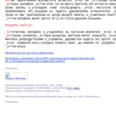
JА='
кw свjьти'льникъ всесвjь'телъ jа=ви'лся _е=си` во _о='стровjь сели
_е='зера, прп\дбне _о='тче нi'ле: ты' бо кр\стъ хр\сто'въ w\т ю='ности свое
ра'мо взе'мъ, о_у=се'рднw тому` послjь'довалъ _е=си`, чистото'ю б
прибли'жився, w\т_ону'дуже и= чуде'съ дарова'нiемъ w=богати'лся _е
тjь'мъ и= мы` притека'юще къ ра'цjь моще'й твои'хъ, о_у=ми'льнw глаго'
_о='тче прп\дбне, моли` хр\ста` бг~а, сп~сти'ся душа'мъ на'шымъ.
Конда'къ, гла'съ и~:
_О=
те'чества, прп\дбне, о_у=дали'вся, въ пусты'ню всели'лся _е=си`, 
_о='стровъ селиге'ра _е='зера возше'дъ, же'стоко житiе` показа'лъ _е=си
мно'гихъ добродjь'тельми о_у=диви'въ, дарова^нiя чуде'съ w\т хр\ста` пр
_е=си`. помина'й на'съ чту'щихъ па'мять твою`, да зове'мъ ти`: ра'дуйся, 
_о='тче на'шъ.
Перейти на этот же день в Календарь
Подробнее о формате текста HIP, в котором представлен Месяцеслов
Не отображается церковно-славянский шрифт?
Спонсоры:
Православный Месяцеслов Online, вер. 3.99g.
Разработка и Copyright © 1998-2002, 2003-2018,
E.C. Labs.
,
Православное Литургическое Содружество
При использовании материалов Месяцеслова ссылка на сайт обязательна.
Спонсоры: