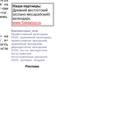
ге'ра
я` на
Наши партнеры
:
г~ови
Древний вестготский
=си`.
(испано-мосарабский)
лемъ:
календарь
www.Toletanus.ru
Контекстные теги
:
Православный календарь
и= на
2026, церковный календарь,
`, и=
православные праздники,
церковные праздники,
iя'лъ
двунадесятые праздники
нi'ле
2026, посты, месяцеслов,
богослужение,
богослужебные указания
2026, тропари, кондаки
Реклама
: