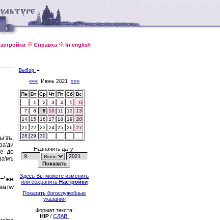
астройки
Справка
In english
Выбор
«««
Июнь 2021
»»»
Пн
Вт
Ср
Чт
Пт
Сб
Вс
1
2
3
4
5
6
7
8
9
10
11
12
13
14
15
16
17
18
19
20
21
22
23
24
25
26
27
28
29
30
ы'въ,
ра'ди
Назначить дату:
же до
ша'мъ
Здесь Вы можете изменить
и='же
или сохранить
Настройки
'вагw
Показать богослужебные
указания
Формат текста:
HIP
/
СЛАВ.