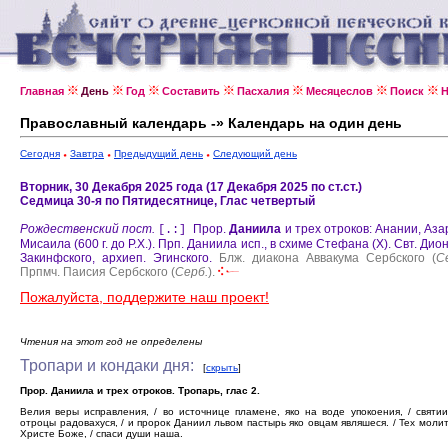
Главная
День
Год
Составить
Пасхалия
Месяцеслов
Поиск
Н
Православный календарь -» Календарь на один день
Сегодня
Завтра
Предыдущий день
Следующий день
Вторник, 30 Декабря 2025 года (17 Декабря 2025 по ст.ст.)
Седмица 30-я по Пятидесятнице, Глас четвертый
Рождественский пост.
Прор.
Даниила
и трех отроков: Анании, Аза
[.:]
Мисаила (600 г. до Р.Х.).
Прп. Даниила исп., в схиме Стефана (X).
Свт. Дио
Закинфского, архиеп. Эгинского.
Блж. диакона Аввакума Сербского (
С
Прпмч. Паисия Сербского (
Серб.
).
Пожалуйста, поддержите наш проект!
Чтения на этот год не определены
Тропари и кондаки дня:
[
скрыть
]
Прор. Даниила и трех отроков. Тропарь, глас 2.
Велия веры исправления, / во источнице пламене, яко на воде упокоения, / святи
отроцы радовахуся, / и пророк Даниил львом пастырь яко овцам являшеся. / Тех моли
Христе Боже, / спаси души наша.