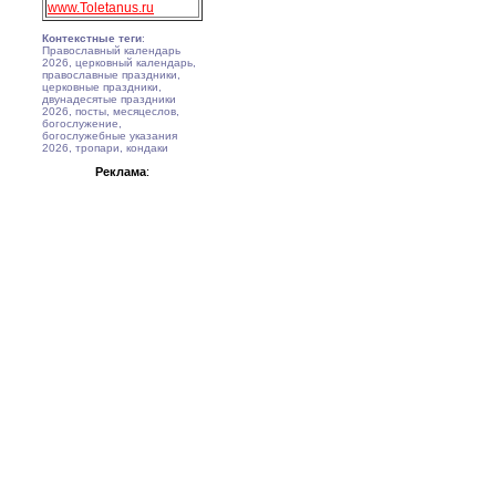
www.Toletanus.ru
Контекстные теги
:
Православный календарь
2026, церковный календарь,
православные праздники,
церковные праздники,
двунадесятые праздники
2026, посты, месяцеслов,
богослужение,
богослужебные указания
2026, тропари, кондаки
Реклама
: