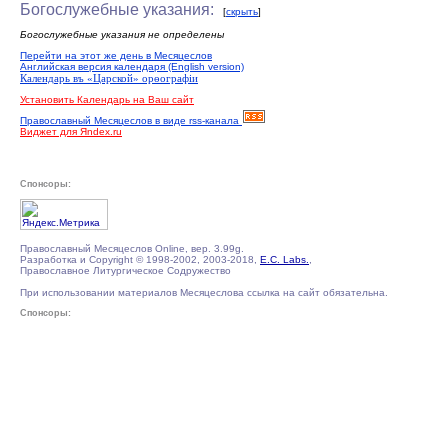
Богослужебные указания:
[
скрыть
]
Богослужебные указания не определены
Перейти на этот же день в Месяцеслов
Английская версия календаря (English version)
Календарь въ «Царской» орѳографiи
Установить Календарь на Ваш сайт
Православный Месяцеслов в виде rss-канала
Виджет для Яndex.ru
Спонсоры:
Православный Месяцеслов Online, вер. 3.99g.
Разработка и Copyright © 1998-2002, 2003-2018,
E.C. Labs.
,
Православное Литургическое Содружество
При использовании материалов Месяцеслова ссылка на сайт обязательна.
Спонсоры: