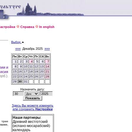
астройки
Справка
In english
Выбор
«««
Декабрь 2025
»»»
Пн
Вт
Ср
Чт
Пт
Сб
Вс
1
2
3
4
5
6
7
8
9
10
11
12
13
14
рии и
нисия
15
16
17
18
19
20
21
ерб.
).
22
23
24
25
26
27
28
29
30
31
Назначить дату:
Здесь Вы можете изменить
или сохранить
Настройки
Наши партнеры
:
и трие
Древний вестготский
твами,
(испано-мосарабский)
календарь