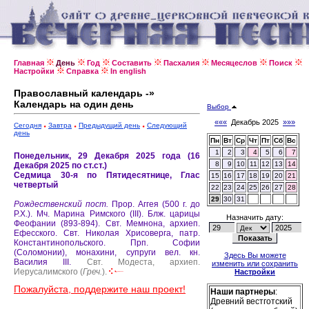
Главная
День
Год
Составить
Пасхалия
Месяцеслов
Поиск
Настройки
Справка
In english
Православный календарь -»
Календарь на один день
Выбор
«««
Декабрь 2025
»»»
Сегодня
Завтра
Предыдущий день
Следующий
день
Пн
Вт
Ср
Чт
Пт
Сб
Вс
1
2
3
4
5
6
7
Понедельник, 29 Декабря 2025 года (16
8
9
10
11
12
13
14
Декабря 2025 по ст.ст.)
Седмица 30-я по Пятидесятнице, Глас
15
16
17
18
19
20
21
четвертый
22
23
24
25
26
27
28
29
30
31
Рождественский пост.
Прор. Аггея (500 г. до
Р.Х.).
Мч. Марина Римского (III).
Блж. царицы
Назначить дату:
Феофании (893-894).
Свт. Мемнона, архиеп.
Ефесского.
Свт. Николая Хрисоверга, патр.
Константинопольского.
Прп. Софии
(Соломонии), монахини, супруги вел. кн.
Здесь Вы можете
Василия III.
Свт. Модеста, архиеп.
изменить или сохранить
Иерусалимского (
Греч.
).
Настройки
Пожалуйста, поддержите наш проект!
Наши партнеры
:
Древний вестготский