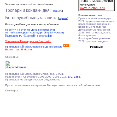
(испано-мосарабский)
Чтения на этот год не определены
календарь
www.Toletanus.ru
Тропари и кондаки дня:
[
скрыть
]
Контекстные теги
:
Богослужебные указания:
[
скрыть
]
Православный календарь
2026, церковный календарь,
православные праздники,
Богослужебные указания не определены
церковные праздники,
Перейти на этот же день в Месяцеслов
двунадесятые праздники
Английская версия календаря (English version)
2026, посты, месяцеслов,
Календарь въ «Царской» орѳографiи
богослужение,
богослужебные указания
Установить Календарь на Ваш сайт
2026, тропари, кондаки
Православный Месяцеслов в виде rss-канала
Реклама
:
Виджет для Яndex.ru
Спонсоры:
Православный Месяцеслов Online, вер. 3.99g.
Разработка и Copyright © 1998-2002, 2003-2018,
E.C. Labs.
,
Православное Литургическое Содружество
При использовании материалов Месяцеслова ссылка на сайт обязательна.
Спонсоры: