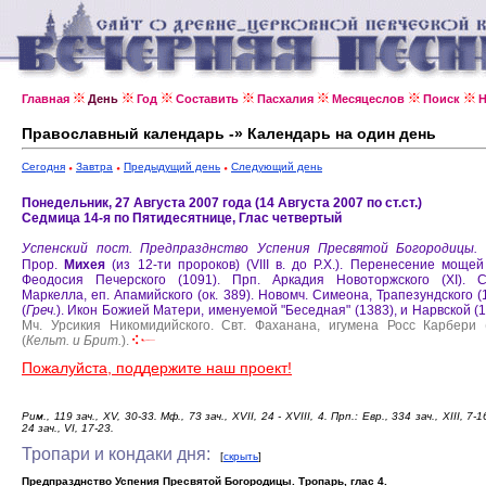
Главная
День
Год
Составить
Пасхалия
Месяцеслов
Поиск
Н
Православный календарь -» Календарь на один день
Сегодня
Завтра
Предыдущий день
Следующий день
Понедельник, 27 Августа 2007 года (14 Августа 2007 по ст.ст.)
Седмица 14-я по Пятидесятнице, Глас четвертый
Успенский пост.
Предпразднство Успения Пресвятой Богородицы.
Прор.
Михея
(из 12-ти пророков) (VIII в. до Р.Х.).
Перенесение мощей
Феодосия Печерского (1091).
Прп. Аркадия Новоторжского (XI).
С
Маркелла, еп. Апамийского (ок. 389).
Новомч. Симеона, Трапезундского (
(
Греч.
).
Икон Божией Матери, именуемой "Беседная" (1383), и Нарвской (1
Мч. Урсикия Никомидийского.
Свт. Фаханана, игумена Росс Карбери 
(
Кельт. и Брит.
).
Пожалуйста, поддержите наш проект!
Рим., 119 зач., XV, 30-33. Мф., 73 зач., XVІI, 24 - XVIII, 4. Прп.: Евр., 334 зач., ХIII, 7-1
24 зач., VI, 17-23.
Тропари и кондаки дня:
[
скрыть
]
Предпразднство Успения Пресвятой Богородицы. Тропарь, глас 4.