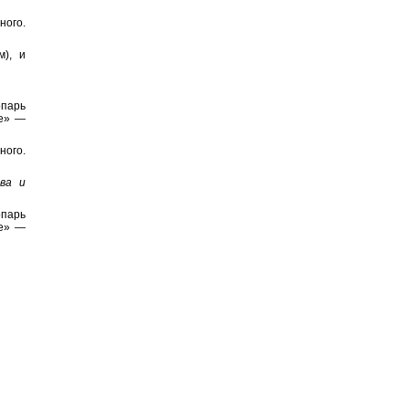
ного.
м), и
опарь
не» —
ного.
ва и
парь
не» —