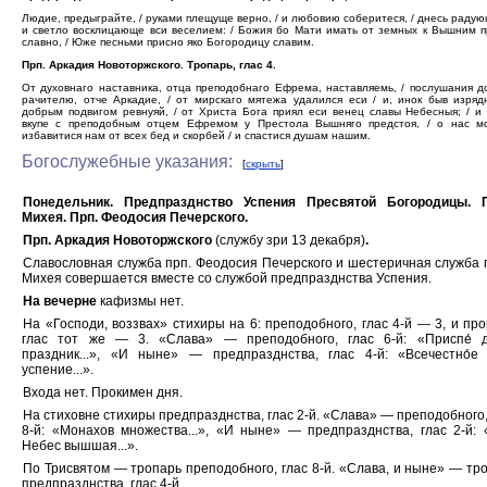
Людие, предыграйте, / руками плещуще верно, / и любовию соберитеся, / днесь радую
и светло восклицающе вси веселием: / Божия бо Мати имать от земных к Вышним 
славно, / Юже песньми присно яко Богородицу славим.
Прп. Аркадия Новоторжского. Тропарь, глас 4.
От духовнаго наставника, отца преподобнаго Ефрема, наставляемь, / послушания 
рачителю, отче Аркадие, / от мирскаго мятежа удалился еси / и, инок быв изряд
добрым подвигом ревнуяй, / от Христа Бога приял еси венец славы Небесныя; / и
вкупе с преподобным отцем Ефремом у Престола Вышняго предстоя, / о нас мо
избавитися нам от всех бед и скорбей / и спастися душам нашим.
Богослужебные указания:
[
скрыть
]
Понедельник.
Предпразднство Успения Пресвятой Богородицы. П
Михея. Прп. Феодосия Печерского.
Прп. Аркадия Новоторжского
(службу зри 13 декабря)
.
Славословная служба прп. Феодосия Печерского и шестеричная служба 
Михея совершается вместе со службой предпразднства Успения.
На вечерне
кафизмы нет.
На «Господи, воззвах» стихиры на 6: преподобного, глас 4-й — 3, и про
глас тот же — 3. «Слава» — преподобного, глас 6-й: «Приспе́ д
праздник...», «И ныне» — предпразднства, глас 4-й: «Всечестно́е
успение...».
Входа нет. Прокимен дня.
На стиховне стихиры предпразднства, глас 2-й. «Слава» — преподобного,
8-й: «Монахов множества...», «И ныне» — предпразднства, глас 2-й: 
Небес вышшая...».
По Трисвятом — тропарь преподобного, глас 8-й. «Слава, и ныне» — тр
предпразднства, глас 4-й.