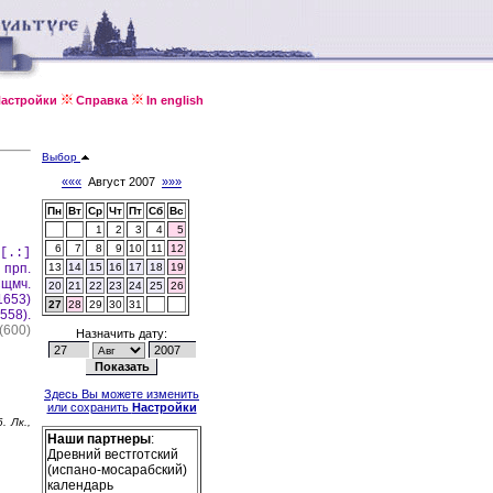
астройки
Справка
In english
Выбор
«««
Август 2007
»»»
Пн
Вт
Ср
Чт
Пт
Сб
Вс
1
2
3
4
5
6
7
8
9
10
11
12
[.:]
 прп.
13
14
15
16
17
18
19
щмч.
20
21
22
23
24
25
26
1653)
27
28
29
30
31
558).
(600)
Назначить дату:
Здесь Вы можете изменить
или сохранить
Настройки
6. Лк.,
Наши партнеры
:
Древний вестготский
(испано-мосарабский)
календарь