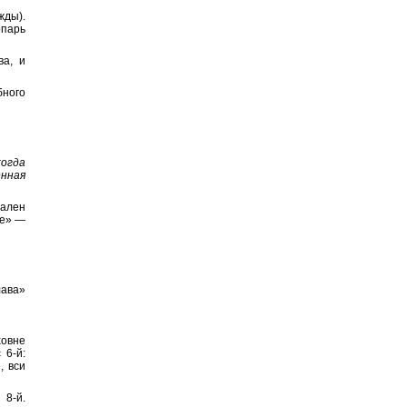
жды).
парь
ва, и
бного
когда
нная
ален
не» —
лава»
ховне
 6-й:
, вси
 8-й.