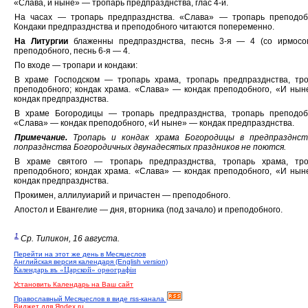
«Слава, и ныне» — тропарь предпразднства, глас 4-й.
На часах — тропарь предпразднства. «Слава» — тропарь преподоб
Кондаки предпразднства и преподобного читаются попеременно.
На Литургии
блаженны предпразднства, песнь 3-я — 4 (со ирмосо
преподобного, песнь 6-я — 4.
По входе — тропари и кондаки:
В храме Господском — тропарь храма, тропарь предпразднства, тр
преподобного; кондак храма. «Слава» — кондак преподобного, «И ны
кондак предпразднства.
В храме Богородицы — тропарь предпразднства, тропарь преподоб
«Слава» — кондак преподобного, «И ныне» — кондак предпразднства.
Примечание.
Тропарь и кондак храма Богородицы в предпразднст
попразднства Богородичных двунадесятых праздников не поются.
В храме святого — тропарь предпразднства, тропарь храма, тро
преподобного; кондак храма. «Слава» — кондак преподобного, «И ны
кондак предпразднства.
Прокимен, аллилуиарий и причастен — преподобного.
Апостол и Евангелие — дня, вторника (под зачало) и преподобного.
1
Ср. Типикон, 16 августа.
Перейти на этот же день в Месяцеслов
Английская версия календаря (English version)
Календарь въ «Царской» орѳографiи
Установить Календарь на Ваш сайт
Православный Месяцеслов в виде rss-канала
Виджет для Яndex.ru