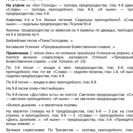
На утрене
на «Бог Господь» — тропарь предпразднства, глас 4-й (два
«Слава» — тропарь преподобного, глас 8-й, «И ныне» — тро
предпразднства, глас 4-й.
1
Кафизмы 4-я и 5-я. Малые ектении. Седальны преподобного
. «Сла
ныне» — седальны предпразднства. Псалом 50-й.
Каноны: предпразднства со ирмосом на 4 (ирмосы по дважды), преподо
на 6 и пророка на 4.
Библейские песни «Поем Господеви...».
Катавасия Успения: «Преукраше́нная Божественною славою...».
Примечание.
С этого дня и по отдание праздника Успения на утрени, 
поется великое славословие, катавасия Успения: «Преукраше́
Божественною славою...» (см. Типикон, гл. 19).
По 3-й песни — кондак и икос предпразднства, глас 4-й; сед
преподобного, глас тот же. «Слава» — седален пророка, глас 1-й, «И ны
седален предпразднства, глас 4-й.
По 6-й песни — кондак и икос преподобного, глас 8-й.
На 9-й песни поем «Честнейшую».
По 9-й песни «Достойно есть» не поется. Светилен предпразднства. «С
— светилен преподобного, «И ныне» — ин светилен предпразднства.
«Всякое дыхание...» и хвалитные псалмы.
На хвалитех стихиры на 6: предпразднства, глас 6-й — 3 (см. на сти
утрени), и преподобного, глас 8-й — 3. «Слава» — преподобного, глас
«Днесь архиере́е...», «И ныне» — предпразднства, глас 3-й: «Прииди́те
концы земни́и...».
Великое славословие. По Трисвятом — тропарь преподобного, глас