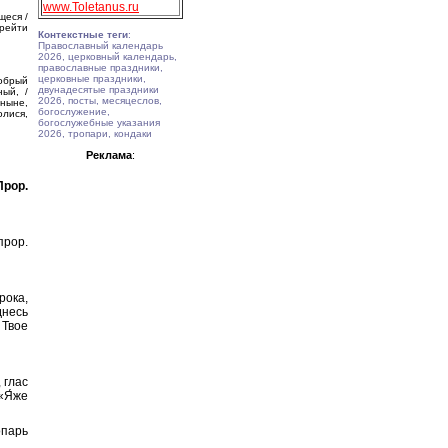
www.Toletanus.ru
щеся /
прейти
Контекстные теги
:
Православный календарь
2026, церковный календарь,
православные праздники,
церковные праздники,
добрый
двунадесятые праздники
ный, /
2026, посты, месяцеслов,
 ныне,
богослужение,
лися,
богослужебные указания
2026, тропари, кондаки
Реклама
:
рор.
прор.
рока,
несь
 Твое
 глас
«Я́же
опарь