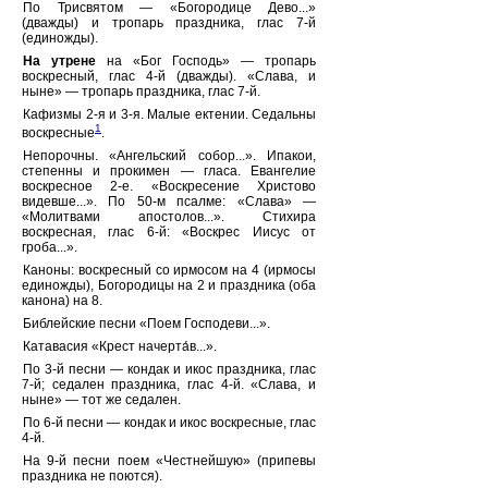
По Трисвятом — «Богородице Дево...»
(дважды) и тропарь праздника, глас 7-й
(единожды).
На утрене
на «Бог Господь» — тропарь
воскресный, глас 4-й (дважды). «Слава, и
ныне» — тропарь праздника, глас 7-й.
Кафизмы 2-я и 3-я. Малые ектении. Седальны
1
воскресные
.
Непорочны. «Ангельский собор...». Ипакои,
степенны и прокимен — гласа. Евангелие
воскресное 2-е. «Воскресение Христово
видевше...». По 50-м псалме: «Слава» —
«Молитвами апостолов...». Стихира
воскресная, глас 6-й: «Воскрес Иисус от
гроба...».
Каноны: воскресный со ирмосом на 4 (ирмосы
единожды), Богородицы на 2 и праздника (оба
канона) на 8.
Библейские песни «Поем Господеви...».
Катавасия «Крест начерта́в...».
По 3-й песни — кондак и икос праздника, глас
7-й; седален праздника, глас 4-й. «Слава, и
ныне» — тот же седален.
По 6-й песни — кондак и икос воскресные, глас
4-й.
На 9-й песни поем «Честнейшую» (припевы
праздника не поются).