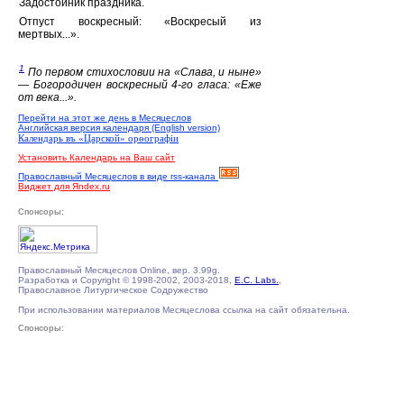
Задостойник праздника.
Отпуст воскресный: «Воскресый из
мертвых...».
1
По первом стихословии на «Слава, и ныне»
— Богородичен воскресный 4-го гласа: «Еже
от века...».
Перейти на этот же день в Месяцеслов
Английская версия календаря (English version)
Календарь въ «Царской» орѳографiи
Установить Календарь на Ваш сайт
Православный Месяцеслов в виде rss-канала
Виджет для Яndex.ru
Спонсоры:
Православный Месяцеслов Online, вер. 3.99g.
Разработка и Copyright © 1998-2002, 2003-2018,
E.C. Labs.
,
Православное Литургическое Содружество
При использовании материалов Месяцеслова ссылка на сайт обязательна.
Спонсоры: