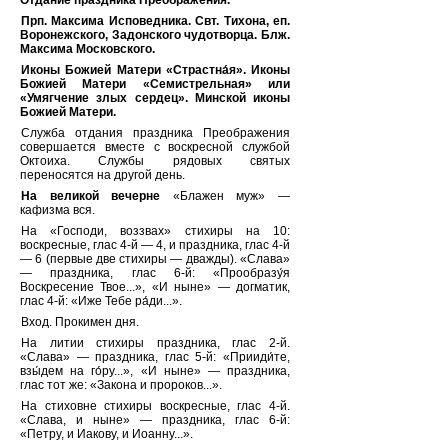
Отдание праздника Преображения.
Прп. Максима Исповедника. Свт. Тихона, еп.
Воронежского, Задонского чудотворца. Блж.
Максима Московского.
Иконы Божией Матери «Страстна́я». Иконы
Божией Матери «Семистрельная» или
«Умягчение злых сердец». Минской иконы
Божией Матери.
Служба отдания праздника Преображения
совершается вместе с воскресной службой
Октоиха. Службы рядовых святых
переносятся на другой день.
На великой вечерне
«Блажен муж» —
кафизма вся.
На «Господи, воззвах» стихиры на 10:
воскресные, глас 4-й — 4, и праздника, глас 4-й
— 6 (первые две стихиры — дважды). «Слава»
— праздника, глас 6-й: «Прообразу́я
Воскресение Твое...», «И ныне» — догматик,
глас 4-й: «Иже Тебе ра́ди...».
Вход. Прокимен дня.
На литии стихиры праздника, глас 2-й.
«Слава» — праздника, глас 5-й: «Прииди́те,
взы́дем на го́ру...», «И ныне» — праздника,
глас тот же: «Закона и пророков...».
На стиховне стихиры воскресные, глас 4-й.
«Слава, и ныне» — праздника, глас 6-й:
«Петру, и Иакову, и Иоанну...».