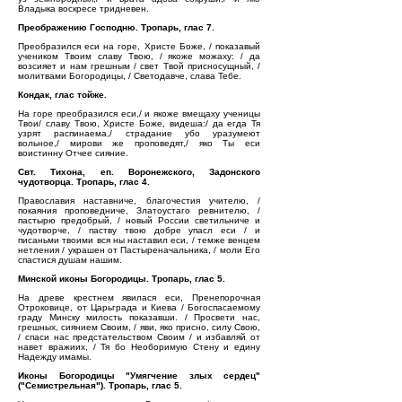
Владыка воскресе тридневен.
Преображению Господню. Тропарь, глас 7.
Преобразился еси на горе, Христе Боже, / показавый
учеником Твоим славу Твою, / якоже можаху: / да
возсияет и нам грешным / свет Твой присносущный, /
молитвами Богородицы, / Светодавче, слава Тебе.
Кондак, глас тойже.
На горе преобразился еси,/ и якоже вмещаху ученицы
Твои/ славу Твою, Христе Боже, видеша:/ да егда Тя
узрят распинаема,/ страдание убо уразумеют
вольное,/ мирови же проповедят,/ яко Ты еси
воистинну Отчее сияние.
Свт. Тихона, еп. Воронежского, Задонского
чудотворца. Тропарь, глас 4.
Православия наставниче, благочестия учителю, /
покаяния проповедниче, Златоустаго ревнителю, /
пастырю предобрый, / новый России светильниче и
чудотворче, / паству твою добре упасл еси / и
писаньми твоими вся ны наставил еси, / темже венцем
нетления / украшен от Пастыреначальника, / моли Его
спастися душам нашим.
Минской иконы Богородицы. Тропарь, глас 5.
На древе крестнем явилася еси, Пренепорочная
Отроковице, от Царьграда и Киева / Богоспасаемому
граду Минску милость показавши. / Просвети нас,
грешных, сиянием Своим, / яви, яко присно, силу Свою,
/ спаси нас предстательством Своим / и избавляй от
навет вражиих, / Тя бо Необоримую Стену и едину
Надежду имамы.
Иконы Богородицы "Умягчение злых сердец"
("Семистрельная"). Тропарь, глас 5.