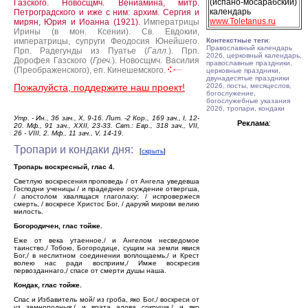
(испано-мосарабский)
Газского.
Новосщмч. Вениамина, митр.
календарь
Петроградского и иже с ним: архим. Сергия и
www.Toletanus.ru
мирян, Юрия и Иоанна (1921).
Императрицы
Ирины (в мон. Ксении).
Св. Евдокии,
императрицы, супруги Феодосия Юнейшего.
Контекстные теги
:
Православный календарь
Прп. Радегунды из Пуатье (
Галл.
).
Прп.
2026, церковный календарь,
Дорофея Газского (
Греч.
).
Новосщмч. Василия
православные праздники,
(Преображенского), еп. Кинешемского.
церковные праздники,
двунадесятые праздники
Пожалуйста, поддержите наш проект!
2026, посты, месяцеслов,
богослужение,
богослужебные указания
2026, тропари, кондаки
Утр. - Ин., 36 зач., X, 9-16. Лит. -2 Кор., 169 зач., I, 12-
Реклама
:
20. Мф., 91 зач., XXІІ, 23-33. Свт.: Евр., 318 зач., VII,
26 - VIII, 2. Мф., 11 зач., V, 14-19.
Тропари и кондаки дня:
[
скрыть
]
Тропарь воскресный, глас 4.
Светлую воскресения проповедь / от Ангела уведевша
Господни ученицы / и прадеднее осуждение отвергша,
/ апостолом хвалящася глаголаху: / испровержеся
смерть, / воскресе Христос Бог, / даруяй мирови велию
милость.
Богородичен, глас тойже.
Еже от века утаенное,/ и Ангелом несведомое
таинство,/ Тобою, Богородице, сущим на земли явися
Бог,/ в неслитном соединении воплощаемь,/ и Крест
волею нас ради восприим,/ Имже воскресив
первозданнаго,/ спасе от смерти душы наша.
Кондак, глас тойже.
Спас и Избавитель мой/ из гроба, яко Бог,/ воскреси от
уз земнородныя,/ и врата адова сокруши,/ и яко