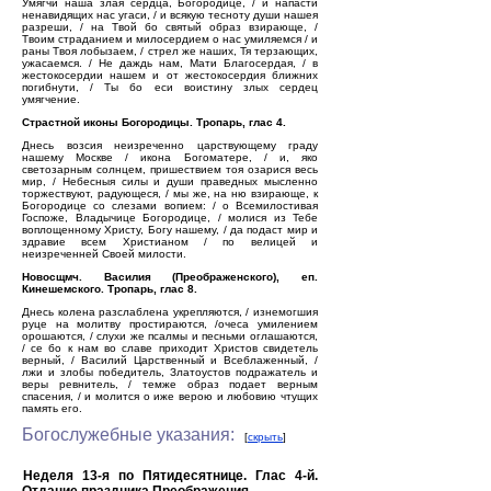
Умягчи наша злая сердца, Богородице, / и напасти
ненавидящих нас угаси, / и всякую тесноту души нашея
разреши, / на Твой бо святый образ взирающе, /
Твоим страданием и милосердием о нас умиляемся / и
раны Твоя лобызаем, / стрел же наших, Тя терзающих,
ужасаемся. / Не даждь нам, Мати Благосердая, / в
жестокосердии нашем и от жестокосердия ближних
погибнути, / Ты бо еси воистину злых сердец
умягчение.
Страстной иконы Богородицы. Тропарь, глас 4.
Днесь возсия неизреченно царствующему граду
нашему Москве / икона Богоматере, / и, яко
светозарным солнцем, пришествием тоя озарися весь
мир, / Небесныя силы и души праведных мысленно
торжествуют, радующеся, / мы же, на ню взирающе, к
Богородице со слезами вопием: / о Всемилостивая
Госпоже, Владычице Богородице, / молися из Тебе
воплощенному Христу, Богу нашему, / да подаст мир и
здравие всем Христианом / по велицей и
неизреченней Своей милости.
Новосщмч. Василия (Преображенского), еп.
Кинешемского. Тропарь, глас 8.
Днесь колена разслаблена укрепляются, / изнемогшия
руце на молитву простираются, /очеса умилением
орошаются, / слухи же псалмы и песньми оглашаются,
/ се бо к нам во славе приходит Христов свидетель
верный, / Василий Царственный и Всеблаженный, /
лжи и злобы победитель, Златоустов подражатель и
веры ревнитель, / темже образ подает верным
спасения, / и молится о иже верою и любовию чтущих
память его.
Богослужебные указания:
[
скрыть
]
Неделя 13-я по Пятидесятнице. Глас 4-й.