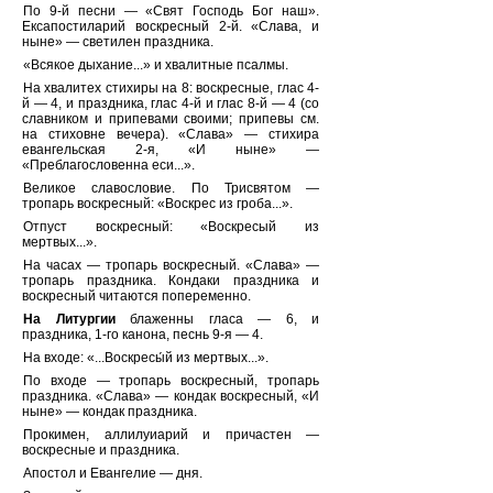
По 9-й песни — «Свят Господь Бог наш».
Ексапостиларий воскресный 2-й. «Слава, и
ныне» — светилен праздника.
«Всякое дыхание...» и хвалитные псалмы.
На хвалитех стихиры на 8: воскресные, глас 4-
й — 4, и праздника, глас 4-й и глас 8-й — 4 (со
славником и припевами своими; припевы см.
на стиховне вечера). «Слава» — стихира
евангельская 2-я, «И ныне» —
«Преблагословенна еси...».
Великое славословие. По Трисвятом —
тропарь воскресный: «Воскрес из гроба...».
Отпуст воскресный: «Воскресый из
мертвых...».
На часах — тропарь воскресный. «Слава» —
тропарь праздника. Кондаки праздника и
воскресный читаются попеременно.
На Литургии
блаженны гласа — 6, и
праздника, 1-го канона, песнь 9-я — 4.
На входе: «...Воскресы́й из мертвых...».
По входе — тропарь воскресный, тропарь
праздника. «Слава» — кондак воскресный, «И
ныне» — кондак праздника.
Прокимен, аллилуиарий и причастен —
воскресные и праздника.
Апостол и Евангелие — дня.