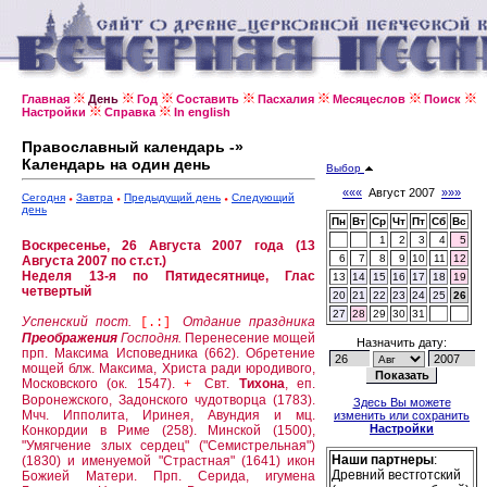
Главная
День
Год
Составить
Пасхалия
Месяцеслов
Поиск
Настройки
Справка
In english
Православный календарь -»
Календарь на один день
Выбор
«««
Август 2007
»»»
Сегодня
Завтра
Предыдущий день
Следующий
день
Пн
Вт
Ср
Чт
Пт
Сб
Вс
1
2
3
4
5
Воскресенье, 26 Августа 2007 года (13
6
7
8
9
10
11
12
Августа 2007 по ст.ст.)
Неделя 13-я по Пятидесятнице, Глас
13
14
15
16
17
18
19
четвертый
20
21
22
23
24
25
26
27
28
29
30
31
Успенский пост.
Отдание праздника
[.:]
Преображения
Господня.
Перенесение мощей
Назначить дату:
прп. Максима Исповедника (662).
Обретение
мощей блж. Максима, Христа ради юродивого,
Московского (ок. 1547).
Свт.
Тихона
, еп.
+
Воронежского, Задонского чудотворца (1783).
Здесь Вы можете
Мчч. Ипполита, Иринея, Авундия и мц.
изменить или сохранить
Настройки
Конкордии в Риме (258).
Минской (1500),
"Умягчение злых сердец" ("Семистрельная")
Наши партнеры
:
(1830) и именуемой "Страстная" (1641) икон
Древний вестготский
Божией Матери.
Прп. Серида, игумена