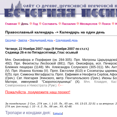
Главная
День
Год
Составить
Пасхалия
Месяцеслов
Поиск
Н
Православный календарь -» Календарь на один день
Сегодня
Завтра
Предыдущий день
Следующий день
Четверг, 22 Ноября 2007 года (9 Ноября 2007 по ст.ст.)
Седмица 26-я по Пятидесятнице, Глас осьмый
Мчч. Онисифора и Порфирия (ок. 284-305).
Прп. Матроны Царьградской
492).
Прп. Феоктисты Лесбоской (881).
Прп. Онисифора, исп. Печерско
Ближних пещерах (1148).
Мч. Александра Солунского (305-311).
Мч. Ан
(V).
Прп. Иоанна Колова (V).
Прпп. Евстолии (610) и Сосипатры царевны
625).
прп. Симеона Метафраста.
Прпп. Евфимия и Неофита Сербов, Афо
(
Греч.
).
Свт. Нектария Эгинского, митр. Пентапольского (
Греч.
).
Иконы Бо
Матери, именуемой "Скоропослушница" (X).
Мчч. Клавдия, Каст
Семпрониана и Никострата (
Рум.
).
Пожалуйста, поддержите наш проект!
За понедельник: 2 Сол., 274 зач., І, 1-10. Лк., 65 зач., XII, 13-15, 22-31 и за вторник: 2
274 зач. (от полу), I, 10 - II, 2. Лк., 68 зач., XII, 42-48.
Тропари и кондаки дня:
[
скрыть
]