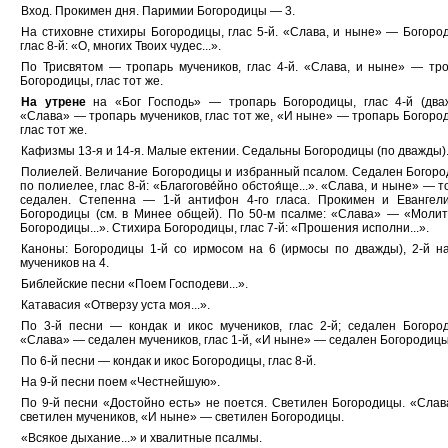
Вход. Прокимен дня. Паримии Богородицы — 3.
На стиховне стихиры Богородицы, глас 5-й. «Слава, и ныне» — Богоро
глас 8-й: «О, многих Твоих чудес...».
По Трисвятом — тропарь мучеников, глас 4-й. «Слава, и ныне» — тр
Богородицы, глас тот же.
На утрене
на «Бог Господь» — тропарь Богородицы, глас 4-й (два
«Слава» — тропарь мучеников, глас тот же, «И ныне» — тропарь Богоро
глас тот же.
Кафизмы 13-я и 14-я. Малые ектении. Седальны Богородицы (по дважды)
Полиелей. Величание Богородицы и избранный псалом. Седален Богор
по полиелее, глас 8-й: «Благогове́йно обстоя́ще...». «Слава, и ныне» — т
седален. Степенна — 1-й антифон 4-го гласа. Прокимен и Еванге
Богородицы (см. в Минее общей). По 50-м псалме: «Слава» — «Моли
Богородицы...». Стихира Богородицы, глас 7-й: «Прошения исполни...».
Каноны: Богородицы 1-й со ирмосом на 6 (ирмосы по дважды), 2-й н
мучеников на 4.
Библейские песни «Поем Господеви...».
Катавасия «Отверзу уста моя...».
По 3-й песни — кондак и икос мучеников, глас 2-й; седален Богоро
«Слава» — седален мучеников, глас 1-й, «И ныне» — седален Богородицы
По 6-й песни — кондак и икос Богородицы, глас 8-й.
На 9-й песни поем «Честнейшую».
По 9-й песни «Достойно есть» не поется. Светилен Богородицы. «Сла
светилен мучеников, «И ныне» — светилен Богородицы.
«Всякое дыхание...» и хвалитные псалмы.