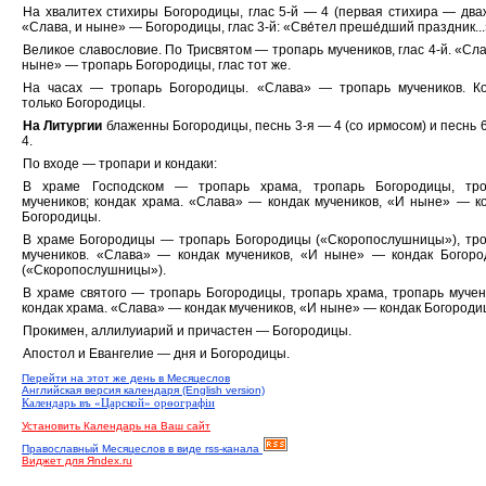
На хвалитех стихиры Богородицы, глас 5-й — 4 (первая стихира — два
«Слава, и ныне» — Богородицы, глас 3-й: «Све́тел преше́дший праздник...
Великое славословие. По Трисвятом — тропарь мучеников, глас 4-й. «Сла
ныне» — тропарь Богородицы, глас тот же.
На часах — тропарь Богородицы. «Слава» — тропарь мучеников. К
только Богородицы.
На Литургии
блаженны Богородицы, песнь 3-я — 4 (со ирмосом) и песнь 
4.
По входе — тропари и кондаки:
В храме Господском — тропарь храма, тропарь Богородицы, тро
мучеников; кондак храма. «Слава» — кондак мучеников, «И ныне» — к
Богородицы.
В храме Богородицы — тропарь Богородицы («Скоропослушницы»), тр
мучеников. «Слава» — кондак мучеников, «И ныне» — кондак Богор
(«Скоропослушницы»).
В храме святого — тропарь Богородицы, тропарь храма, тропарь мучен
кондак храма. «Слава» — кондак мучеников, «И ныне» — кондак Богороди
Прокимен, аллилуиарий и причастен — Богородицы.
Апостол и Евангелие — дня и Богородицы.
Перейти на этот же день в Месяцеслов
Английская версия календаря (English version)
Календарь въ «Царской» орѳографiи
Установить Календарь на Ваш сайт
Православный Месяцеслов в виде rss-канала
Виджет для Яndex.ru