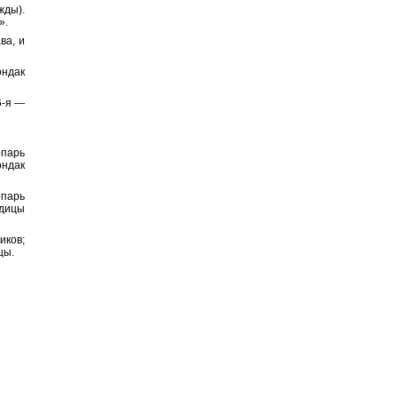
жды).
».
ва, и
ондак
6-я —
парь
ондак
опарь
одицы
иков;
цы.