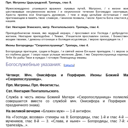
Прп. Матроны Царьградской. Тропарь, глас 8.
Мужескомудрено утаившися вражиих лукавых путей, Матроно, / к жизни вои
шествовавши несумненною волею / и неуклонное течение Богомудро скончавши,
Христа прияла еси благодать духовную, / тем и воду цельбам источаеши / лю
притекающим в память твою славную, / мнихом похвала, / моли Христа Бога спастися
нашим.
Свт. Нектария Эгинского, митр. Пентапольского. Тропарь, глас 4.
Преподобнически пожив, яко мудрый иерарх, / прославил еси Господа / добродет
житием, Нектарие преподобне. / Темже, Утешителя прославлен силою, / Божестве
мощми твоими, / демоны отгониши и болящия исцеляеши, / верою приходящия ти. /
Иконы Богородицы "Скоропослушница". Тропарь, глас 4.
Богородице притецем, сущии в бедах, / и святей иконе Ея ныне припадем, / с верою 
из глубины души: / скоро наше услыши моление, Дево, / яко Скоропослушница нарекша
Тебе бо рабы Твои в нуждах / готовую Помощницу имамы.
Богослужебные указания:
[
скрыть
]
Четверг. Мчч. Ониси́фора и Порфирия. Иконы Божией Ма
«Скоропослушница».
Прп. Матроны. Прп. Феоктисты.
Свт. Нектария Пентапольского.
Служба в честь иконы Божией Матери «Скоропослушница» полиелей
совершается вместе со службой мчч. Онисифора и Порфирия 
праздничного знака).
На великой вечерне
«Блажен муж» — 1-й антифон.
На «Господи, воззвах» стихиры на 8: Богородицы, глас 1-й и глас 4-й —
мучеников, глас 8-й — 3. «Слава, и ныне» — Богородицы, глас 7-й: «
трапеза́рь...».