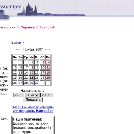
астройки
Справка
In english
Выбор
«««
Ноябрь 2007
»»»
Пн
Вт
Ср
Чт
Пт
Сб
Вс
1
2
3
4
5
6
7
8
9
10
11
 (ок.
го, в
12
13
14
15
16
17
18
тония
19
20
21
22
23
24
25
 (ок.
26
27
28
29
30
нских
жией
Назначить дату:
ора,
Здесь Вы можете изменить
или сохранить
Настройки
 Сол.,
Наши партнеры
:
Древний вестготский
(испано-мосарабский)
календарь