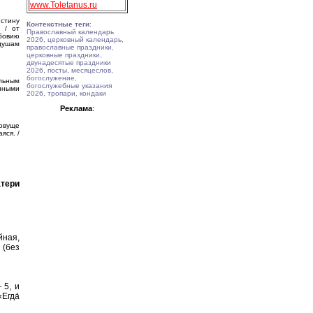
www.Toletanus.ru
стину
Контекстные теги
:
 / от
Православный календарь
бовию
2026, церковный календарь,
 душам
православные праздники,
церковные праздники,
двунадесятые праздники
2026, посты, месяцеслов,
богослужение,
ельным
богослужебные указания
нными
2026, тропари, кондаки
Реклама
:
зовуще
яся. /
тери
ная,
(без
 5, и
Егда́