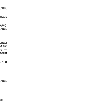
дицы,
опарь
жды).
дицы,
.
одицы
от же
лие —
твами
а 4 и
дицы.
.
ва» —