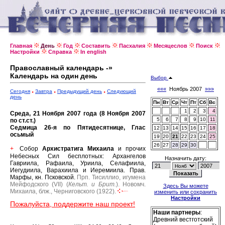
Главная
День
Год
Составить
Пасхалия
Месяцеслов
Поиск
Настройки
Справка
In english
Православный календарь -»
Календарь на один день
Выбор
«««
Ноябрь 2007
»»»
Сегодня
Завтра
Предыдущий день
Следующий
день
Пн
Вт
Ср
Чт
Пт
Сб
Вс
1
2
3
4
Среда, 21 Ноября 2007 года (8 Ноября 2007
5
6
7
8
9
10
11
по ст.ст.)
Седмица 26-я по Пятидесятнице, Глас
12
13
14
15
16
17
18
осьмый
19
20
21
22
23
24
25
26
27
28
29
30
Собор
Архистратига Михаила
и прочих
+
Небесных Сил бесплотных: Архангелов
Назначить дату:
Гавриила, Рафаила, Уриила, Селафиила,
Иегудиила, Варахиила и Иеремиила.
Прав.
Марфы, кн. Псковской.
Прп. Тисиллио, игумена
Мейфодского (VII) (
Кельт. и Брит.
).
Новомч.
Здесь Вы можете
Михаила, блж., Черниговского (1922).
изменить или сохранить
Настройки
Пожалуйста, поддержите наш проект!
Наши партнеры
:
Древний вестготский