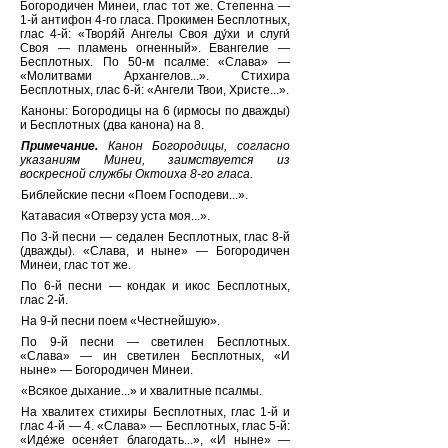
Богородичен Минеи, глас тот же. Степенна —
1-й антифон 4-го гласа. Прокимен Бесплотных,
глас 4-й: «Творя́й Ангелы Своя ду́хи и слуги́
Своя — пламень огненный». Евангелие —
Бесплотных. По 50-м псалме: «Слава» —
«Молитвами Архангелов...». Стихира
Бесплотных, глас 6-й: «Ангели Твои, Христе...».
Каноны: Богородицы на 6 (ирмосы по дважды)
и Бесплотных (два канона) на 8.
Примечание.
Канон Богородицы, согласно
указаниям Минеи, заимствуется из
воскресной службы Октоиха 8-го гласа.
Библейские песни «Поем Господеви...».
Катавасия «Отверзу уста моя...».
По 3-й песни — седален Бесплотных, глас 8-й
(дважды). «Слава, и ныне» — Богородичен
Минеи, глас тот же.
По 6-й песни — кондак и икос Бесплотных,
глас 2-й.
На 9-й песни поем «Честнейшую».
По 9-й песни — светилен Бесплотных.
«Слава» — ин светилен Бесплотных, «И
ныне» — Богородичен Минеи.
«Всякое дыхание...» и хвалитные псалмы.
На хвалитех стихиры Бесплотных, глас 1-й и
глас 4-й — 4. «Слава» — Бесплотных, глас 5-й:
«Иде́же осеня́ет благодать...», «И ныне» —