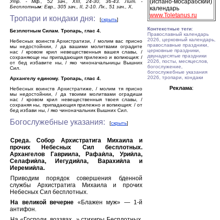
(испано-мосарабский)
Утр. - Мф., 52 зач., XIII, 24-30, 36-43. Лит. -
Бесплотным: Евр., 305 зач., II, 2-10. Лк., 51 зач., X,
календарь
www.Toletanus.ru
Тропари и кондаки дня:
[
скрыть
]
Контекстные теги
:
Безплотным Силам. Тропарь, глас 4.
Православный календарь
2026, церковный календарь,
Небесных воинств Архистратизи, / молим вас присно
православные праздники,
мы недостойнии, / да вашими молитвами оградите
церковные праздники,
нас / кровом крил невещественныя вашея славы, /
двунадесятые праздники
сохраняюще ны припадающия прилежно и вопиющия: /
2026, посты, месяцеслов,
от бед избавите ны, / яко чиноначальницы Вышних
богослужение,
Сил.
богослужебные указания
2026, тропари, кондаки
Архангелу единому. Тропарь, глас 4.
Реклама
:
Небесных воинств Архистратиже, / молим тя присно
мы недостойнии, / да твоими молитвами оградиши
нас / кровом крил невещественныя твоея славы, /
сохраняя ны, припадающия прилежно и вопиющия: / от
бед избави ны, / яко чиноначальник Вышних Сил.
Богослужебные указания:
[
скрыть
]
Среда. Собор Архистратига Михаила и
прочих Небесных Сил бесплотных.
Архангелов Гавриила, Рафаи́ла, Урии́ла,
Селафии́ла, Иегудии́ла, Варахии́ла и
Иеремии́ла.
Приводим порядок совершения бденной
службы Архистратига Михаила и прочих
Небесных Сил бесплотных.
На великой вечерне
«Блажен муж» — 1-й
антифон.
На «Господи, воззвах...» стихиры Бесплотных,