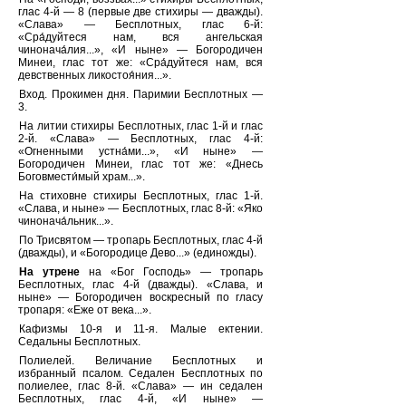
глас 4-й — 8 (первые две стихиры — дважды).
«Слава» — Бесплотных, глас 6-й:
«Сра́дуйтеся нам, вся ангельская
чинонача́лия...», «И ныне» — Богородичен
Минеи, глас тот же: «Сра́дуйтеся нам, вся
девственных ликостоя́ния...».
Вход. Прокимен дня. Паримии Бесплотных —
3.
На литии стихиры Бесплотных, глас 1-й и глас
2-й. «Слава» — Бесплотных, глас 4-й:
«Огненными устна́ми...», «И ныне» —
Богородичен Минеи, глас тот же: «Днесь
Боговмести́мый храм...».
На стиховне стихиры Бесплотных, глас 1-й.
«Слава, и ныне» — Бесплотных, глас 8-й: «Яко
чинонача́льник...».
По Трисвятом — тропарь Бесплотных, глас 4-й
(дважды), и «Богородице Дево...» (единожды).
На утрене
на «Бог Господь» — тропарь
Бесплотных, глас 4-й (дважды). «Слава, и
ныне» — Богородичен воскресный по гласу
тропаря: «Еже от века...».
Кафизмы 10-я и 11-я. Малые ектении.
Седальны Бесплотных.
Полиелей. Величание Бесплотных и
избранный псалом. Седален Бесплотных по
полиелее, глас 8-й. «Слава» — ин седален
Бесплотных, глас 4-й, «И ныне» —