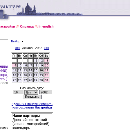
астройки
Справка
In english
Выбор
«««
Декабрь 2062
»»»
Пн
Вт
Ср
Чт
Пт
Сб
Вс
1
2
3
4
5
6
7
8
9
10
аввы
440).
11
12
13
14
15
16
17
дора,
18
19
20
21
22
23
24
реч.
).
25
26
27
28
29
30
31
елоса
Назначить дату:
Здесь Вы можете изменить
или сохранить
Настройки
Наши партнеры
:
Древний вестготский
(испано-мосарабский)
резрев
календарь