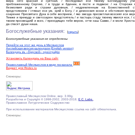
мира сего красная и суетная, / последовал еси твоему Богомудрому учи
преблаженному Сергию, / в труде и бдении, в посте и подвизе: / на Сторожи я
безмолвия ради и стражи духовныя, / недремленным на Божественней с
предстоянием / стяжал еси ум, зряй к Богу, / и демонския козни и обстояния прозир
озарение Пресвятаго Духа в себе восприем, / яко звезда пресветлая возсиял еси вер
Темже и премудр и светозарен предстоятель / и пастырь стаду твоему явился еси, / 
твоим просвещаяй и всех, / приходящих тебе верою, отче наш Савво, / и моли Христа
да спасет души наша.
Богослужебные указания:
[
скрыть
]
Богослужебные указания не определены
Перейти на этот же день в Месяцеслов
Английская версия календаря (English version)
Календарь въ «Царской» орѳографiи
Установить Календарь на Ваш сайт
Православный Месяцеслов в виде rss-канала
Виджет для Яndex.ru
Спонсоры:
Православный Месяцеслов Online, вер. 3.99g.
Разработка и Copyright © 1998-2002, 2003-2018,
E.C. Labs.
,
Православное Литургическое Содружество
При использовании материалов Месяцеслова ссылка на сайт обязательна.
Спонсоры: