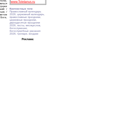
телю,
www.Toletanus.ru
влься
тражи
Контекстные теги
:
аяй: /
Православный календарь
ным. /
2026, церковный календарь,
светом
православные праздники,
 Бога,
церковные праздники,
двунадесятые праздники
2026, посты, месяцеслов,
богослужение,
богослужебные указания
2026, тропари, кондаки
Реклама
: