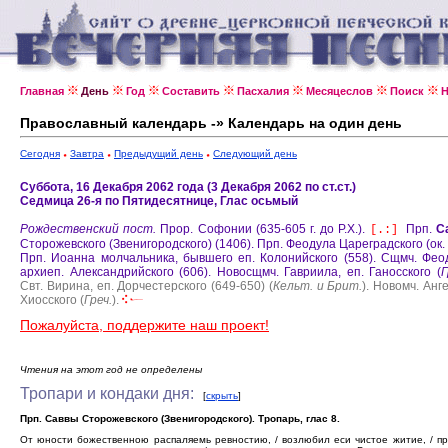
Главная
День
Год
Составить
Пасхалия
Месяцеслов
Поиск
Н
Православный календарь -» Календарь на один день
Сегодня
Завтра
Предыдущий день
Следующий день
Суббота, 16 Декабря 2062 года (3 Декабря 2062 по ст.ст.)
Седмица 26-я по Пятидесятнице, Глас осьмый
Рождественский пост.
Прор. Софонии (635-605 г. до Р.Х.).
Прп.
С
[.:]
Сторожевского (Звенигородского) (1406).
Прп. Феодула Цареградского (ок. 
Прп. Иоанна молчальника, бывшего еп. Колонийского (558).
Сщмч. Фео
архиеп. Александрийского (606).
Новосщмч. Гавриила, еп. Ганосского (
Г
Свт. Вирина, еп. Дорчестерского (649-650) (
Кельт. и Брит.
).
Новомч. Анг
Хиосского (
Греч.
).
Пожалуйста, поддержите наш проект!
Чтения на этот год не определены
Тропари и кондаки дня:
[
скрыть
]
Прп. Саввы Сторожевского (Звенигородского). Тропарь, глас 8.
От юности божественною распаляемь ревностию, / возлюбил еси чистое житие, / п