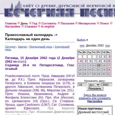
Главная
День
Год
Составить
Пасхалия
Месяцеслов
Поиск
Настройки
Справка
In english
Православный календарь -»
Календарь на один день
Выбор
«««
Декабрь 2062
»»»
Сегодня
Завтра
Предыдущий день
Следующий
день
Пн
Вт
Ср
Чт
Пт
Сб
Вс
1
2
3
Пятница, 15 Декабря 2062 года (2 Декабря
4
5
6
7
8
9
10
2062 по ст.ст.)
Седмица 26-я по Пятидесятнице, Глас
11
12
13
14
15
16
17
осьмый
18
19
20
21
22
23
24
25
26
27
28
29
30
31
Рождественский пост.
Прор. Аввакума (VII-VI
вв. до Р.Х.).
Прпп. Афанасия, затворника
Назначить дату:
Печерского, в Ближних пещерах (ок. 1176), и
другого Афанасия, затворника Печерского, в
Дальних пещерах (XIII).
Мц. Миропии (ок. 251).
Прпп. Иоанна, Ираклемона, Андрея и
Здесь Вы можете
Феофила Египетских (IV).
Прп. Исе (Иессея),
изменить или сохранить
еп. Цилканского (VI) (
Груз.
).
Св. Стефана-
Настройки
Уроша, царя Сербского (1367).
Свт. Соломона,
архиеп. Ефесского.
Прп. Кирилла
Наши партнеры
:
Филеотесского.
Прп. Иоанникия Девиченского,
Древний вестготский