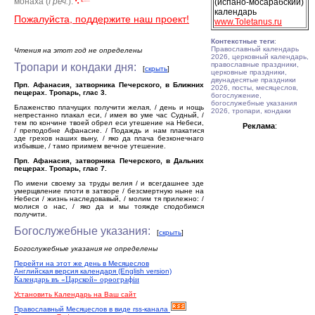
монаха (
Греч.
).
(испано-мосарабский)
календарь
Пожалуйста, поддержите наш проект!
www.Toletanus.ru
Контекстные теги
:
Православный календарь
Чтения на этот год не определены
2026, церковный календарь,
православные праздники,
Тропари и кондаки дня:
[
скрыть
]
церковные праздники,
двунадесятые праздники
Прп. Афанасия, затворника Печерского, в Ближних
2026, посты, месяцеслов,
пещерах. Тропарь, глас 3.
богослужение,
богослужебные указания
Блаженство плачущих получити желая, / день и нощь
2026, тропари, кондаки
непрестанно плакал еси, / имея во уме час Судный, /
тем по кончине твоей обрел еси утешение на Небеси,
Реклама
:
/ преподобне Афанасие. / Подаждь и нам плакатися
зде грехов наших выну, / яко да плача безконечнаго
избывше, / тамо приимем вечное утешение.
Прп. Афанасия, затворника Печерского, в Дальних
пещерах. Тропарь, глас 7.
По имени своему за труды велия / и всегдашнее зде
умерщвление плоти в затворе / безсмертную ныне на
Небеси / жизнь наследовавый, / молим тя прилежно: /
молися о нас, / яко да и мы тояжде сподобимся
получити.
Богослужебные указания:
[
скрыть
]
Богослужебные указания не определены
Перейти на этот же день в Месяцеслов
Английская версия календаря (English version)
Календарь въ «Царской» орѳографiи
Установить Календарь на Ваш сайт
Православный Месяцеслов в виде rss-канала