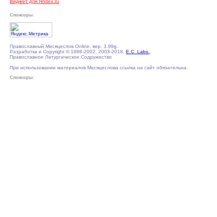
Виджет для Яndex.ru
Спонсоры:
Православный Месяцеслов Online, вер. 3.99g.
Разработка и Copyright © 1998-2002, 2003-2018,
E.C. Labs.
,
Православное Литургическое Содружество
При использовании материалов Месяцеслова ссылка на сайт обязательна.
Спонсоры: