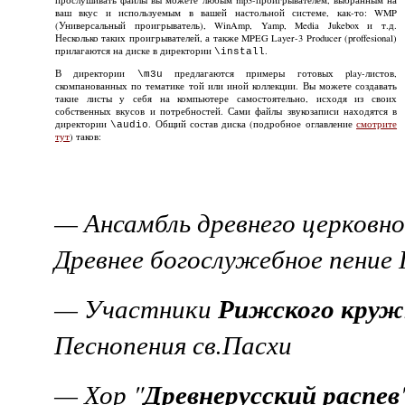
прослушивать файлы вы можете любым mp3-проигрывателем, выбранным на
ваш вкус и используемым в вашей настольной системе, как-то: WMP
(Универсальный проигрыватель), WinAmp, Yamp, Media Jukebox и т.д.
Несколько таких проигрывателей, а также MPEG Layer-3 Producer (proffesional)
прилагаются на диске в директории
.
\install
В директории
предлагаются примеры готовых play-листов,
\m3u
скомпанованных по тематике той или иной коллекции. Вы можете создавать
такие листы у себя на компьютере самостоятельно, исходя из своих
собственных вкусов и потребностей. Сами файлы звукозаписи находятся в
директории
. Общий состав диска (подробное оглавление
смотрите
\audio
тут
) таков:
— Ансамбль древнего церковно
Древнее богослужебное пение 
Рижского круж
— Участники
Песнопения св.Пасхи
Древнерусский распев
— Хор "