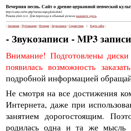
Вечерняя песнь. Сайт о древне-церковной певческой культ
http://canto.ru/txt.php?menu=mpeg&id=disk1
Режим
plain text
. Для перехода в
обычный режим
нажмите здесь
.
[
Заглавная
|
Публикации
|
Нотация
|
Звукозаписи
|
Справочник
||
Карта сайта
]
- Звукозаписи -
MP3 записи
Внимание! Подготовлены диск
появилась возможность заказа
подробной информацией обращай
Не смотря на все достижения ко
Интернета, даже при использова
занятием дорогостоящим. Поэ
родилась одна и та же мысль 