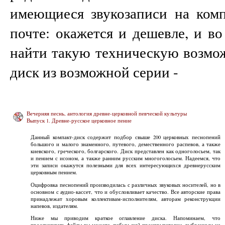
имеющиеся звукозаписи на комп
почте: окажется и дешевле, и в
найти такую техническую возмож
диск из возможной серии -
Вечерняя песнь, антология древне-церковной певческой культуры
Выпуск 1. Древне-русское церковное пение
Данный компакт-диск содержит подбор свыше 200 церковных песнопений
большого и малого знаменного, путевого, демественного распевов, а также
киевского, греческого, болгарского. Диск представлен как одноголосьем, так
и пением с исоном, а также ранним русским многоголосьем. Надеемся, что
эти записи окажутся полезными для всех интересующихся древнерусским
церковным пением.
Оцифровка песнопений производилась с различных звуковых носителей, но в
основном с аудио-кассет, что и обусловливает качество. Все авторские права
принадлежат хоровым коллективам-исполнителям, авторам реконструкции
напевов, издателям.
Ниже мы приводим краткое оглавление диска. Напоминаем, что