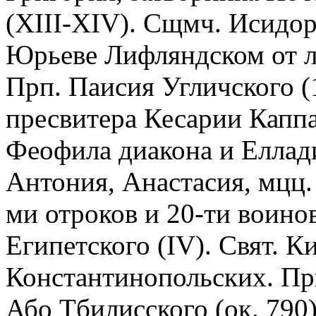
(XIII-XIV). Сщмч. Исидора
Юрьеве Лифляндском от л
Прп. Паисия Угличского (
пресвитера Кесарии Каппа
Феофила диакона и Еллади
Антония, Анастасия, мцц
ми отроков и 20-ти воино
Египетского (IV). Свят. Ки
Константинопольских. Пр
Або Тбилисского (ок. 790)