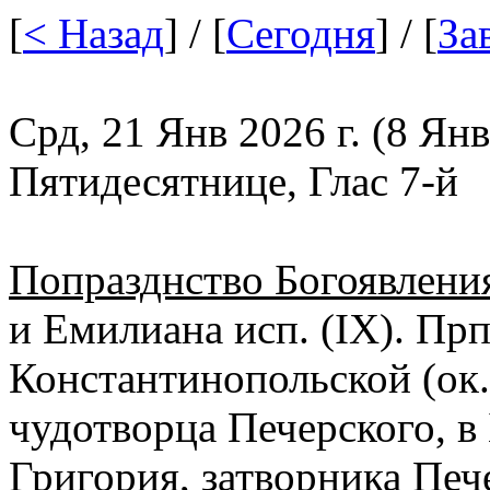
[
< Назад
] / [
Сегодня
] / [
За
Срд, 21 Янв 2026 г. (8 Янв
Пятидесятнице, Глас 7-й
Попразднство Богоявлени
и Емилиана исп. (IX). Пр
Константинопольской (ок.
чудотворца Печерского, в
Григория, затворника Печ