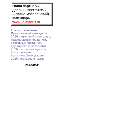
Наши партнеры
:
Древний вестготский
(испано-мосарабский)
календарь
www.Toletanus.ru
Контекстные теги
:
Православный календарь
2026, церковный календарь,
православные праздники,
церковные праздники,
двунадесятые праздники
2026, посты, месяцеслов,
богослужение,
богослужебные указания
2026, тропари, кондаки
Реклама
: