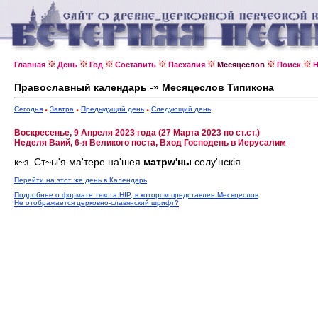
Главная
День
Год
Составить
Пасхалия
Месяцеслов
Поиск
Н
Православный календарь -» Месяцеслов Типикона
Сегодня
Завтра
Предыдущий день
Следующий день
Воскресенье, 9 Апреля 2023 года (27 Марта 2023 по ст.ст.)
Неделя Ваий, 6-я Великого поста, Вход Господень в Иерусалим
к~з. Ст~ы'я ма'тере на'шея
матрw'ны
селу'нскiя.
Перейти на этот же день в Календарь
Подробнее о формате текста HIP, в котором представлен Месяцеслов
Не отображается церковно-славянский шрифт?