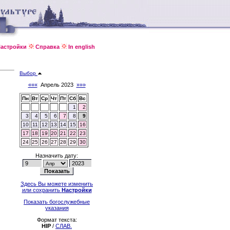
астройки
Справка
In english
Выбор
«««
Апрель 2023
»»»
Пн
Вт
Ср
Чт
Пт
Сб
Вс
1
2
3
4
5
6
7
8
9
10
11
12
13
14
15
16
17
18
19
20
21
22
23
24
25
26
27
28
29
30
Назначить дату:
Здесь Вы можете изменить
или сохранить
Настройки
Показать богослужебные
указания
Формат текста:
HIP
/
СЛАВ.