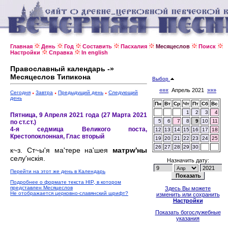
Главная
День
Год
Составить
Пасхалия
Месяцеслов
Поиск
Настройки
Справка
In english
Православный календарь -»
Месяцеслов Типикона
Выбор
«««
Апрель 2021
»»»
Сегодня
Завтра
Предыдущий день
Следующий
день
Пн
Вт
Ср
Чт
Пт
Сб
Вс
1
2
3
4
Пятница, 9 Апреля 2021 года (27 Марта 2021
5
6
7
8
9
10
11
по ст.ст.)
4-я седмица Великого поста,
12
13
14
15
16
17
18
Крестопоклонная, Глас вторый
19
20
21
22
23
24
25
26
27
28
29
30
к~з. Ст~ы'я ма'тере на'шея
матрw'ны
селу'нскiя.
Назначить дату:
Перейти на этот же день в Календарь
Подробнее о формате текста HIP, в котором
представлен Месяцеслов
Здесь Вы можете
Не отображается церковно-славянский шрифт?
изменить или сохранить
Настройки
Показать богослужебные
указания