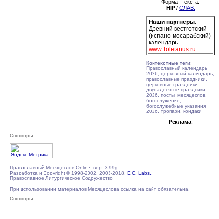
Формат текста:
HIP
/
СЛАВ.
Наши партнеры
:
Древний вестготский
(испано-мосарабский)
календарь
www.Toletanus.ru
Контекстные теги
:
Православный календарь
2026, церковный календарь,
православные праздники,
церковные праздники,
двунадесятые праздники
2026, посты, месяцеслов,
богослужение,
богослужебные указания
2026, тропари, кондаки
Реклама
:
Спонсоры:
Православный Месяцеслов Online, вер. 3.99g.
Разработка и Copyright © 1998-2002, 2003-2018,
E.C. Labs.
,
Православное Литургическое Содружество
При использовании материалов Месяцеслова ссылка на сайт обязательна.
Спонсоры: