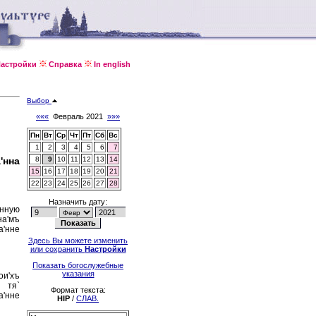
астройки
Справка
In english
Выбор
«««
Февраль 2021
»»»
Пн
Вт
Ср
Чт
Пт
Сб
Вс
1
2
3
4
5
6
7
'нна
8
9
10
11
12
13
14
15
16
17
18
19
20
21
22
23
24
25
26
27
28
Назначить дату:
'нную
на'мъ
а'нне
Здесь Вы можете изменить
или сохранить
Настройки
Показать богослужебные
указания
ои'хъ
ъ тя`
Формат текста:
а'нне
HIP
/
СЛАВ.