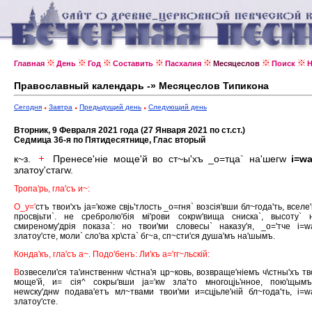
Главная
День
Год
Составить
Пасхалия
Месяцеслов
Поиск
Н
Православный календарь -» Месяцеслов Типикона
Сегодня
Завтра
Предыдущий день
Следующий день
Вторник, 9 Февраля 2021 года (27 Января 2021 по ст.ст.)
Седмица 36-я по Пятидесятнице, Глас вторый
к~з.
Пренесе'нiе моще'й во ст~ы'хъ _о=тца` на'шегw
i=wа
златоу'стагw.
Тропа'рь, гла'съ и~:
О_у='
стъ твои'хъ jа='коже свjь'тлость _о=гня` возсiя'вши бл~года'ть, вселе
просвjьти`. не сребролю'бiя мi'рови сокрw'вища сниска`, высоту` 
смиреному'дрiя показа`: но твои'ми словесы` наказу'я, _о='тче i=w
златоу'сте, моли` сло'ва хр\ста` бг~а, сп~сти'ся душа'мъ на'шымъ.
Конда'къ, гла'съ а~. Подо'бенъ: Ли'къ а='гг~льскiй:
В
озвесели'ся та'инственнw ч\стна'я цр~ковь, возвраще'нiемъ ч\стны'хъ тв
моще'й, и= сiя^ сокры'вши jа='кw зла'то многоцjь'нное, пою'щым
неwску'днw подава'етъ мл~твами твои'ми и=сцjьле'нiй бл~года'ть, i=w
златоу'сте.