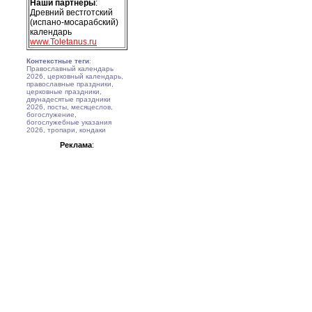
Наши партнеры
:
Древний вестготский
(испано-мосарабский)
календарь
www.Toletanus.ru
Контекстные теги
:
Православный календарь
2026, церковный календарь,
православные праздники,
церковные праздники,
двунадесятые праздники
2026, посты, месяцеслов,
богослужение,
богослужебные указания
2026, тропари, кондаки
Реклама
: