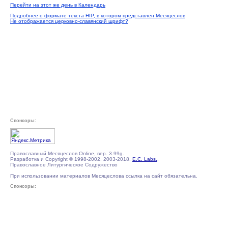
Перейти на этот же день в Календарь
Подробнее о формате текста HIP, в котором представлен Месяцеслов
Не отображается церковно-славянский шрифт?
Спонсоры:
Православный Месяцеслов Online, вер. 3.99g.
Разработка и Copyright © 1998-2002, 2003-2018,
E.C. Labs.
,
Православное Литургическое Содружество
При использовании материалов Месяцеслова ссылка на сайт обязательна.
Спонсоры: