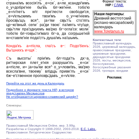
Формат текста:
страна'мъ возсiя'лъ _е=си`, а=ле_ксандрi'wмъ
HIP
/
СЛАВ.
о_у=добре'нiе бы'въ бл~же'нне. тобо'ю
_е=гv'петъ w\т пре'лести свободи'ся,
Наши партнеры
:
_е=v\гльскимъ твои'мъ о_у=че'нiемъ
Древний вестготский
просвjь'щъ вся^, jа='кw свjь'тъ сто'лпъ
(испано-мосарабский)
цр~ко'вный. сегw` ра'ди твою` па'мять чту'ще,
календарь
свjь'тлw пра'зднуемъ ма'рко бг~огла'се: моли`
www.Toletanus.ru
тобо'ю бл~говjьсти'маго бг~а, да согрjьше'нiй
w=ставле'нiе пода'стъ душа'мъ на'шымъ.
Контекстные теги
:
Православный календарь
Конда'къ а=п\сла, гла'съ в~: Подо'бенъ:
2026, церковный календарь,
Вы'шнихъ и=щя`:
православные праздники,
церковные праздники,
двунадесятые праздники
С
ъ высоты` прiи'мъ бл~года'ть дх~а,
2026, посты, месяцеслов,
ри'тwрская плет_е'нiя разруши'лъ _е=си`
богослужение,
а=п\сле, и= jа=зы'ки вся^ о_у=лови'въ, ма'рко
богослужебные указания
2026, тропари, кондаки
всесла'вне, твоему` вл\дцjь приве'лъ _е=си`
бж~е'ственное проповjь'давъ _е=v\глiе.
Реклама
:
Перейти на этот же день в Календарь
Подробнее о формате текста HIP, в котором
представлен Месяцеслов
Не отображается церковно-славянский шрифт?
Спонсоры:
Православный Месяцеслов Online, вер. 3.99g.
Разработка и Copyright © 1998-2002, 2003-2018,
E.C. Labs.
,
Православное Литургическое Содружество