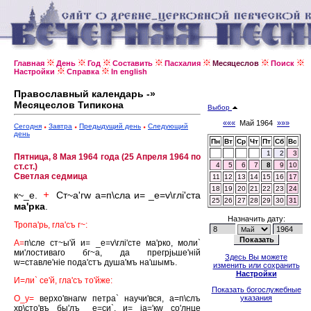
Главная
День
Год
Составить
Пасхалия
Месяцеслов
Поиск
Настройки
Справка
In english
Православный календарь -»
Месяцеслов Типикона
Выбор
«««
Май 1964
»»»
Сегодня
Завтра
Предыдущий день
Следующий
день
Пн
Вт
Ср
Чт
Пт
Сб
Вс
1
2
3
Пятница, 8 Мая 1964 года (25 Апреля 1964 по
4
5
6
7
8
9
10
ст.ст.)
Светлая седмица
11
12
13
14
15
16
17
18
19
20
21
22
23
24
к~_е.
Ст~а'гw а=п\сла и= _е=v\глi'ста
25
26
27
28
29
30
31
ма'рка
.
Назначить дату:
Тропа'рь, гла'съ г~:
А=
п\сле ст~ы'й и= _е=v\глi'сте ма'рко, моли`
ми'лостиваго бг~а, да прегрjьше'нiй
Здесь Вы можете
w=ставле'нiе пода'стъ душа'мъ на'шымъ.
изменить или сохранить
Настройки
И=ли` се'й, гла'съ то'йже:
Показать богослужебные
О_у=
верхо'внагw петра` научи'вся, а=п\слъ
указания
хр\сто'въ бы'лъ _е=си`, и= jа='кw со'лнце