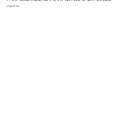
При использовании материалов Месяцеслова ссылка на сайт обязательна.
Спонсоры: