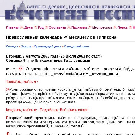
Главная
День
Год
Составить
Пасхалия
Месяцеслов
Поиск
Н
Православный календарь -» Месяцеслов Типикона
Сегодня
Завтра
Предыдущий день
Следующий день
Вторник, 7 Августа 2063 года (25 Июля 2063 по ст.ст.)
Седмица 9-я по Пятидесятнице, Глас седьмый
к~_е.
О_у=спе'нiе ст~ы'я
а='нны
, ма'тере прест~ы'я бц\ды
па'мять ст~ы'хъ же'нъ
_о=лv"мпiа'ды
и=
_е=vпра_ксi'и
.
Тропа'рь, гла'съ д~:
Ж
и'знь ро'ждшую, во чре'вjь носи'ла _е=си` чи'стую бг~ома'терь, бг~ому
а='нно: тjь'мже къ прiя'тiю нб\сному, и=дjь'же веселя'щихся жили'ще, въ сл
ра'дующися ны'нjь преста'вилася _е=си`, чту'щымъ тя` любо'вiю, прегрjьш
прося'щи w=чище'нiе приснобл~же'нная.
Конда'къ, гла'съ в~. Подо'бенъ: Вы'шнихъ и=щя`:
П
рароди'телей хр\сто'выхъ па'мять пра'зднуемъ, тjь'хъ вjь'рнw про
по'мощи, и=зба'витися всjь^мъ w\т вся'кiя ско'рби, зову'щымъ: бг~ъ на'
на'ми, си'хъ прославле'й, jа='коже бл~говоли`.
Въ то'йже де'нь прп\дбнагw _о=тца` на'шегw
мака