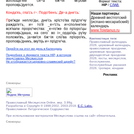
воплоще'нiе сн~а бж~iя мi'рови
Формат текста:
проповjь'дуется.
HIP
/
СЛАВ.
Конда'къ, гла'съ г~. Подо'бенъ: Дв~а дне'сь:
Наши партнеры
:
Древний вестготский
П
ре'жде непло'ды, дне'сь хр\сто'ва пр\дте'чу
(испано-мосарабский)
ражда'етъ, и= то'й _е='сть и=сполне'нiе
календарь
вся'кагw проро'чества: _е=го'же бо пр\оро'цы
www.Toletanus.ru
проповjь'даша, на сего` во i=_орда'нjь ру'ку
положи'въ, jа=ви'ся бж~iя сло'ва пр\оро'къ,
Контекстные теги
:
проповjь'дникъ, вку'пjь и= пр\дте'ча.
Православный календарь
2026, церковный календарь,
православные праздники,
Перейти на этот же день в Календарь
церковные праздники,
Подробнее о формате текста HIP, в котором
двунадесятые праздники
представлен Месяцеслов
2026, посты, месяцеслов,
Не отображается церковно-славянский шрифт?
богослужение,
богослужебные указания
2026, тропари, кондаки
Реклама
:
Спонсоры:
Православный Месяцеслов Online, вер. 3.99g.
Разработка и Copyright © 1998-2002, 2003-2018,
E.C. Labs.
,
Православное Литургическое Содружество
При использовании материалов Месяцеслова ссылка на сайт обязательна.
Спонсоры: