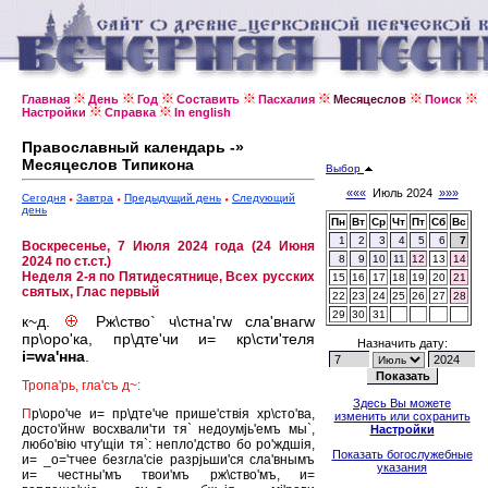
Главная
День
Год
Составить
Пасхалия
Месяцеслов
Поиск
Настройки
Справка
In english
Православный календарь -»
Месяцеслов Типикона
Выбор
«««
Июль 2024
»»»
Сегодня
Завтра
Предыдущий день
Следующий
день
Пн
Вт
Ср
Чт
Пт
Сб
Вс
1
2
3
4
5
6
7
Воскресенье, 7 Июля 2024 года (24 Июня
8
9
10
11
12
13
14
2024 по ст.ст.)
Неделя 2-я по Пятидесятнице, Всех русских
15
16
17
18
19
20
21
святых, Глас первый
22
23
24
25
26
27
28
29
30
31
к~д.
Рж\ство` ч\стна'гw сла'внагw
пр\оро'ка, пр\дте'чи и= кр\сти'теля
Назначить дату:
i=wа'нна
.
Тропа'рь, гла'съ д~:
Здесь Вы можете
П
р\оро'че и= пр\дте'че прише'ствiя хр\сто'ва,
изменить или сохранить
досто'йнw восхвали'ти тя` недоумjь'емъ мы`,
Настройки
любо'вiю чту'щiи тя`: непло'дство бо ро'ждшiя,
Показать богослужебные
и= _о='тчее безгла'сiе разрjьши'ся сла'внымъ
указания
и= честны'мъ твои'мъ рж\ство'мъ, и=