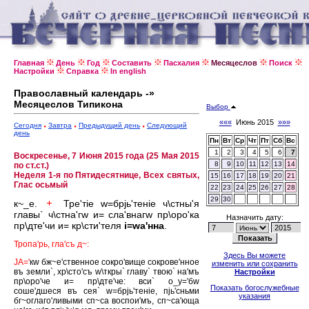
Главная
День
Год
Составить
Пасхалия
Месяцеслов
Поиск
Настройки
Справка
In english
Православный календарь -»
Месяцеслов Типикона
Выбор
«««
Июнь 2015
»»»
Сегодня
Завтра
Предыдущий день
Следующий
день
Пн
Вт
Ср
Чт
Пт
Сб
Вс
1
2
3
4
5
6
7
Воскресенье, 7 Июня 2015 года (25 Мая 2015
8
9
10
11
12
13
14
по ст.ст.)
Неделя 1-я по Пятидесятнице, Всех святых,
15
16
17
18
19
20
21
Глас осьмый
22
23
24
25
26
27
28
29
30
к~_е.
Тре'тiе w=брjь'тенiе ч\стны'я
главы` ч\стна'гw и= сла'внагw пр\оро'ка
Назначить дату:
пр\дте'чи и= кр\сти'теля
i=wа'нна
.
Тропа'рь, гла'съ д~:
Здесь Вы можете
JА='
кw бж~е'ственное сокро'вище сокрове'нное
изменить или сохранить
въ земли`, хр\сто'съ w\ткры` главу` твою` на'мъ
Настройки
пр\оро'че и= пр\дте'че: вси` о_у='бw
Показать богослужебные
соше'дшеся въ сея` w=брjь'тенiе, пjь'сньми
указания
бг~оглаго'ливыми сп~са воспои'мъ, сп~са'юща