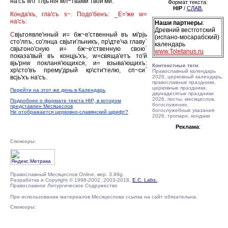
на'съ w\т тлjь'нiя мл~твами твои'ми.
Формат текста:
HIP
/
СЛАВ.
Конда'къ, гла'съ s~. Подо'бенъ: _Е='же w=
на'съ:
Наши партнеры
:
Древний вестготский
С
вjьтоявле'нный и= бж~е'ственный въ мi'рjь
(испано-мосарабский)
сто'лпъ, со'лнца свjьти'льникъ, пр\дте'ча главу`
календарь
свjьтоно'сную и= бж~е'ственную свою`
www.Toletanus.ru
показа'вый въ концjь'хъ, w=свяща'етъ то'й
вjь'рнw покланя'ющихся, и= взыва'ющихъ:
Контекстные теги
:
хр\сто'въ прему'дрый кр\сти'телю, сп~си`
Православный календарь
всjь'хъ на'съ.
2026, церковный календарь,
православные праздники,
церковные праздники,
Перейти на этот же день в Календарь
двунадесятые праздники
2026, посты, месяцеслов,
Подробнее о формате текста HIP, в котором
богослужение,
представлен Месяцеслов
богослужебные указания
Не отображается церковно-славянский шрифт?
2026, тропари, кондаки
Реклама
:
Спонсоры:
Православный Месяцеслов Online, вер. 3.99g.
Разработка и Copyright © 1998-2002, 2003-2018,
E.C. Labs.
,
Православное Литургическое Содружество
При использовании материалов Месяцеслова ссылка на сайт обязательна.
Спонсоры: