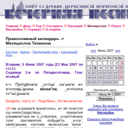
Главная
День
Год
Составить
Пасхалия
Месяцеслов
Поиск
Настройки
Справка
In english
Православный календарь -»
Месяцеслов Типикона
Выбор
«««
Июнь 2007
»»»
Сегодня
Завтра
Предыдущий день
Следующий
день
Пн
Вт
Ср
Чт
Пт
Сб
Вс
1
2
3
Вторник, 5 Июня 2007 года (23 Мая 2007 по
4
5
6
7
8
9
10
ст.ст.)
Седмица 2-я по Пятидесятнице, Глас
11
12
13
14
15
16
17
осьмый
18
19
20
21
22
23
24
25
26
27
28
29
30
к~г. Прп\дбнагw _о=тца` на'шегw и=
и=сповjь'дника
мiхаи'ла
, _е=п\скпа
Назначить дату:
сv"на'дскагw.
Конда'къ, гла'съ и~. Подо'бенъ: JА='кw нача'тки:
Здесь Вы можете
JА='
кw а=рхiере'й всече'стенъ, и= бл~гоче'стiя
изменить или сохранить
сщ~еннострада'лецъ, преще'нiя
Настройки
sлоимени'тагw не о_у=боя'вся, _е=ретi'ческое
Показать богослужебные
тогw` противле'нiе побjьди'лъ _е=си`,
указания
свобо'днымъ гла'сомъ велегла'снw вопiя`: