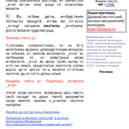
i=кw'нjь покланя'юся хр\сто'вjь, и= пречи'стыя
Формат текста:
_е=гw` мт~ре: сегw` ра'ди тя` почита'емъ
HIP
/
СЛАВ.
мiхаи'ле.
Наши партнеры
:
Въ то'йже де'нь w=брjь'тенiе
Древний вестготский
ч\стны'хъ моще'й, и='же во ст~ы'хъ
(испано-мосарабский)
календарь
_о=тца` на'шегw
лео'нтiа
_е=п\скпа,
www.Toletanus.ru
росто'вскагw чудотво'рца.
Контекстные теги
:
Тропа'рь, гла'съ д~:
Православный календарь
2026, церковный календарь,
А=
п\слwмъ соприча'стникъ, и= къ бг~у
православные праздники,
моле'бникъ вjь'ренъ, добродjь'тельми возше'дъ
церковные праздники,
двунадесятые праздники
на нб\сная, и= любо'вь возложи'лъ _е=си` къ
2026, посты, месяцеслов,
лю'бящему тя`, и= невjь^рныя лю'ди
богослужение,
w=брати'лъ _е=си` въ вjь'ру. тjь'мъ ны'нjь со
богослужебные указания
а='гг~лы лику'я, предстои'ши престо'лу сла'вы
2026, тропари, кондаки
всjь'хъ цр~я` хр\ста` бг~а: моли'ся ст~и'телю
Реклама
:
лео'нтiе, да сп~се'тъ ду'шы на'шя.
Конда'къ, гла'съ д~. Подо'бенъ: JА=ви'лся
_е=си`:
Ж
итiя` ра'ди чистоты`, всеви'децъ гд\сь, свjь'тъ
сво'й насади` въ души` твое'й, вразуми'ти
лю'ди мнw'гiя твои'ми о_у=че'нiи, лео'нтiе
прп\дбне.
Перейти на этот же день в Календарь
Подробнее о формате текста HIP, в котором
представлен Месяцеслов
Не отображается церковно-славянский шрифт?