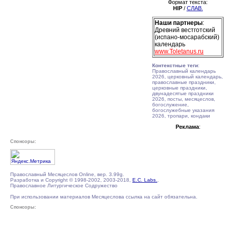
Формат текста:
HIP
/
СЛАВ.
Наши партнеры
:
Древний вестготский
(испано-мосарабский)
календарь
www.Toletanus.ru
Контекстные теги
:
Православный календарь
2026, церковный календарь,
православные праздники,
церковные праздники,
двунадесятые праздники
2026, посты, месяцеслов,
богослужение,
богослужебные указания
2026, тропари, кондаки
Реклама
:
Спонсоры:
Православный Месяцеслов Online, вер. 3.99g.
Разработка и Copyright © 1998-2002, 2003-2018,
E.C. Labs.
,
Православное Литургическое Содружество
При использовании материалов Месяцеслова ссылка на сайт обязательна.
Спонсоры: