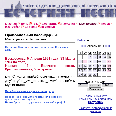
Главная
День
Год
Составить
Пасхалия
Месяцеслов
Поиск
Настройки
Справка
In english
Православный календарь -»
Месяцеслов Типикона
Выбор
«««
Апрель 1964
»»»
Сегодня
Завтра
Предыдущий день
Следующий
день
Пн
Вт
Ср
Чт
Пт
Сб
Вс
1
2
3
4
5
Воскресенье, 5 Апреля 1964 года (23 Марта
6
7
8
9
10
11
12
1964 по ст.ст.)
Неделя 3-я Великого поста,
13
14
15
16
17
18
19
Крестопоклонная, Глас третий
20
21
22
23
24
25
26
27
28
29
30
к~г. Ст~а'гw прп\дбномч~нка
нi'кwна
и=
дву` сту` о_у=ч_ени'къ _е=гw`, съ ни'мъ
Назначить дату:
му'чившихся.
Перейти на этот же день в Календарь
Здесь Вы можете
Подробнее о формате текста HIP, в котором
изменить или сохранить
представлен Месяцеслов
Настройки
Не отображается церковно-славянский шрифт?
Показать богослужебные
указания