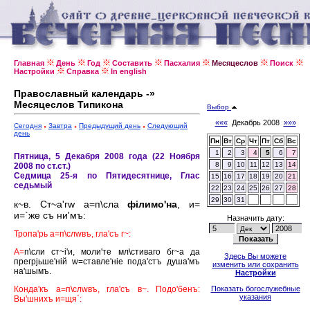
Главная
День
Год
Составить
Пасхалия
Месяцеслов
Поиск
Настройки
Справка
In english
Православный календарь -»
Месяцеслов Типикона
Выбор
«««
Декабрь 2008
»»»
Сегодня
Завтра
Предыдущий день
Следующий
день
Пн
Вт
Ср
Чт
Пт
Сб
Вс
1
2
3
4
5
6
7
Пятница, 5 Декабря 2008 года (22 Ноября
8
9
10
11
12
13
14
2008 по ст.ст.)
Седмица 25-я по Пятидесятнице, Глас
15
16
17
18
19
20
21
седьмый
22
23
24
25
26
27
28
29
30
31
к~в. Ст~а'гw а=п\сла
фiлимо'на
, и=
и=`же съ ни'мъ:
Назначить дату:
Тропа'рь а=п\слwвъ, гла'съ г~:
А=
п\сли ст~i'и, моли'те мл\стиваго бг~а да
Здесь Вы можете
прегрjьше'нiй w=ставле'нiе пода'стъ душа'мъ
изменить или сохранить
на'шымъ.
Настройки
Конда'къ а=п\слwвъ, гла'съ в~. Подо'бенъ:
Показать богослужебные
указания
Вы'шнихъ и=щя`: