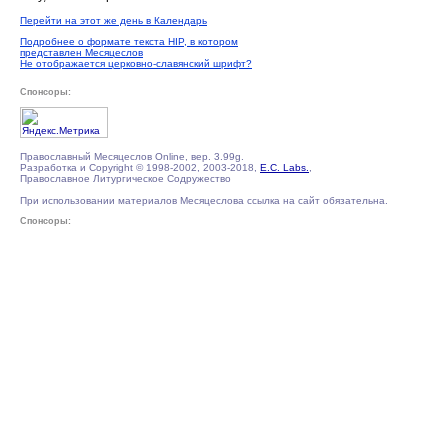
Перейти на этот же день в Календарь
Подробнее о формате текста HIP, в котором
представлен Месяцеслов
Не отображается церковно-славянский шрифт?
Спонсоры:
Православный Месяцеслов Online, вер. 3.99g.
Разработка и Copyright © 1998-2002, 2003-2018,
E.C. Labs.
,
Православное Литургическое Содружество
При использовании материалов Месяцеслова ссылка на сайт обязательна.
Спонсоры: