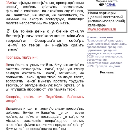
Формат текста:
JА='
кw sвjь'зды всесвjь^тлыя, просвjьща'ющыя
HIP
/
СЛАВ.
концы`, а=п\слы хр\стw'вы восхва'лимъ:
фiлимо'на сла'внаго, и= а=рхi'ппа сщ~е'ннаго,
Наши партнеры
:
и= _о=ни'сiма, и= ма'рка, и= а=поллw'са, съ
Древний вестготский
ни'миже и= а=пфi'ю всему'друю, вопiю'ще:
(испано-мосарабский)
моли'те непреста'ннw w= всjь'хъ на'съ.
календарь
www.Toletanus.ru
Въ то'йже де'нь о_у=бiе'нiе ст~а'гw
бл~говjь'рнагw вели'кагw кня'зя
мiхаи'ла
Контекстные теги
:
тверска'гw. Соверша'ется собо'ръ
Православный календарь
2026, церковный календарь,
_е=гw` во тве'ри, и= и=дjь'же хра'мъ
православные праздники,
_е=гw`.
церковные праздники,
двунадесятые праздники
2026, посты, месяцеслов,
Тропа'рь, гла'съ и~:
богослужение,
богослужебные указания
В
озвы'сивъ о_у='мъ тво'й къ бг~у: и= житiя` со
2026, тропари, кондаки
а='гг~лы возжелjь'лъ _е=си`, тлjь'нную сла'ву
Реклама
:
земну'ю w=ста'вилъ _е=си`, бл~же'нне, и=
положи'лъ _е=си` ду'шу твою` за лю'ди твоя^,
воспрiя'лъ _е=си` вjьне'цъ проти'ву трудw'въ
твои'хъ, бг~ому'дре мiхаи'ле: моли` хр\ста` бг~а
w= чту'щихъ любо'вiю ст~у'ю па'мять твою`.
Конда'къ, гла'съ в~. Подо'бенъ: Вы'шнихъ
и=щя`:
В
ы'шнихъ и=щя` и= земну'ю сла'ву презрjь'въ,
це'рковь бж~iю w=багри'лъ _е=си` твое'ю
кро'вiю, за ню'же и= пострада'лъ _е=си`, ст~е
мiхаи'ле, заколе'нiе непра'ведное прiе'мъ
веселя'ся: тjь'мже со а='гг~лы предстоя` хр\сту`
бг~у, моли` непреста'ннw за вся^ ны.