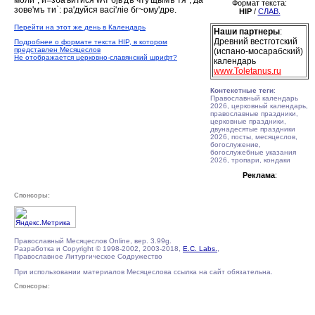
моли`, и=зба'витися w\т бjь'дъ чту'щымъ тя`, да
Формат текста:
зове'мъ ти`: ра'дуйся васi'лiе бг~ому'дре.
HIP
/
СЛАВ.
Перейти на этот же день в Календарь
Наши партнеры
:
Древний вестготский
Подробнее о формате текста HIP, в котором
представлен Месяцеслов
(испано-мосарабский)
Не отображается церковно-славянский шрифт?
календарь
www.Toletanus.ru
Контекстные теги
:
Православный календарь
2026, церковный календарь,
православные праздники,
церковные праздники,
двунадесятые праздники
2026, посты, месяцеслов,
богослужение,
богослужебные указания
2026, тропари, кондаки
Реклама
:
Спонсоры:
Православный Месяцеслов Online, вер. 3.99g.
Разработка и Copyright © 1998-2002, 2003-2018,
E.C. Labs.
,
Православное Литургическое Содружество
При использовании материалов Месяцеслова ссылка на сайт обязательна.
Спонсоры: