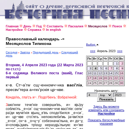
Главная
День
Год
Составить
Пасхалия
Месяцеслов
Поиск
Настройки
Справка
In english
Православный календарь -»
Месяцеслов Типикона
Выбор
«««
Апрель 2023
»»»
Сегодня
Завтра
Предыдущий день
Следующий
день
Пн
Вт
Ср
Чт
Пт
Сб
Вс
1
2
Вторник, 4 Апреля 2023 года (22 Марта 2023
3
4
5
6
7
8
9
по ст.ст.)
6-я седмица Великого поста (ваий), Глас
10
11
12
13
14
15
16
первый
17
18
19
20
21
22
23
24
25
26
27
28
29
30
к~в. Ст~а'гw сщ~енномч~нка
васi'лiа
,
пресвv'тера а=гкv'рскiя цр~кве.
Назначить дату:
Конда'къ, гла'съ и~. Подо'бенъ: Взбра'нной:
З
ако'ннw тече'нiе соверши'въ, и= вjь'ру
Здесь Вы можете
соблю'лъ _е=си` сщ~енномч~нче васi'лiе: сегw`
изменить или сохранить
ра'ди муче'нiя вjьнц_е'въ сподо'бился _е=си`,
Настройки
и= цр~кве сто'лпъ непоколеби'мь jа=ви'лся
Показать богослужебные
_е=си`, сн~а _о=ц~у` собезнача'льна, и= дх~у,
указания
и=сповjь'давъ тр\оцу нераздjь'льную: ю='же