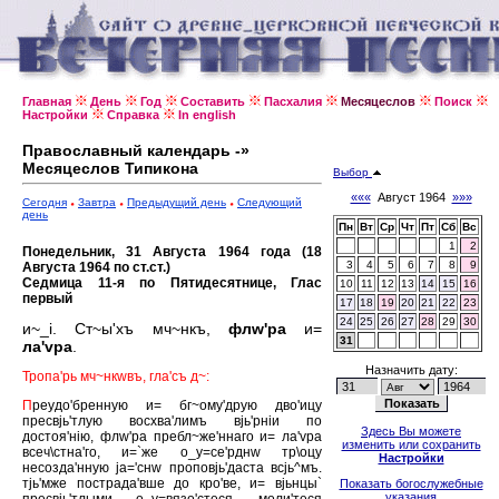
Главная
День
Год
Составить
Пасхалия
Месяцеслов
Поиск
Настройки
Справка
In english
Православный календарь -»
Месяцеслов Типикона
Выбор
«««
Август 1964
»»»
Сегодня
Завтра
Предыдущий день
Следующий
день
Пн
Вт
Ср
Чт
Пт
Сб
Вс
1
2
Понедельник, 31 Августа 1964 года (18
3
4
5
6
7
8
9
Августа 1964 по ст.ст.)
Седмица 11-я по Пятидесятнице, Глас
10
11
12
13
14
15
16
первый
17
18
19
20
21
22
23
24
25
26
27
28
29
30
и~_i. Ст~ы'хъ мч~нкъ,
флw'ра
и=
31
ла'vра
.
Назначить дату:
Тропа'рь мч~нкwвъ, гла'съ д~:
П
реудо'бренную и= бг~ому'друю дво'ицу
пресвjь'тлую восхва'лимъ вjь'рнiи по
Здесь Вы можете
достоя'нiю, флw'ра пребл~же'ннаго и= ла'vра
изменить или сохранить
всеч\стна'го, и=`же о_у=се'рднw тр\оцу
Настройки
несозда'нную jа='снw проповjь'даста всjь^мъ.
тjь'мже пострада'вше до кро'ве, и= вjьнцы`
Показать богослужебные
указания