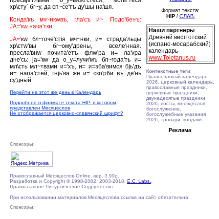
пресвjь'тлыми о_у=вязо'стеся, моли'теся
хр\сту` бг~у, да сп~се'тъ ду'шы на'шя.
Формат текста:
HIP
/
СЛАВ.
Конда'къ мч~нкwвъ, гла'съ и~. Подо'бенъ:
JА='кw нача'тки:
Наши партнеры
:
Древний вестготский
JА='
кw бл~гоче'стiя мч~нки, и= страда'льцы
(испано-мосарабский)
хр\стw'вы бг~ому'дрены, вселе'нная.
календарь
пресла'внw почита'етъ флw'ра и= ла'vра
www.Toletanus.ru
дне'сь: jа='кw да о_у=лучи'мъ бл~года'ть и=
мл\сть мл~твами и='хъ, и= и=зба'вимся бjь'дъ
Контекстные теги
:
и= напа'стей, гнjь'ва же и= ско'рби въ де'нь
Православный календарь
су'дный.
2026, церковный календарь,
православные праздники,
Перейти на этот же день в Календарь
церковные праздники,
двунадесятые праздники
Подробнее о формате текста HIP, в котором
2026, посты, месяцеслов,
представлен Месяцеслов
богослужение,
Не отображается церковно-славянский шрифт?
богослужебные указания
2026, тропари, кондаки
Реклама
:
Спонсоры:
Православный Месяцеслов Online, вер. 3.99g.
Разработка и Copyright © 1998-2002, 2003-2018,
E.C. Labs.
,
Православное Литургическое Содружество
При использовании материалов Месяцеслова ссылка на сайт обязательна.
Спонсоры: