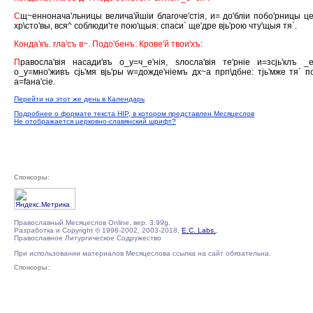
С
щ~еннонача'льницы велича'йшiи благоче'стiя, и= до'блiи побо'рницы це
хр\сто'вы, вся^ соблюди'те пою'щыя: спаси` ще'дре вjь'рою чту'щыя тя`.
Конда'къ. гла'съ в~. Подо'бенъ: Крове'й твои'хъ:
П
равосла'вiя насади'въ о_у=ч_е'нiя, sлосла'вiя те'рнiе и=зсjь'клъ _е
о_у=мно'живъ сjь'мя вjь'ры w=дожде'нiемъ дх~а прп\дбне: тjь'мже тя` п
а=fана'сiе.
Перейти на этот же день в Календарь
Подробнее о формате текста HIP, в котором представлен Месяцеслов
Не отображается церковно-славянский шрифт?
Спонсоры:
Православный Месяцеслов Online, вер. 3.99g.
Разработка и Copyright © 1998-2002, 2003-2018,
E.C. Labs.
,
Православное Литургическое Содружество
При использовании материалов Месяцеслова ссылка на сайт обязательна.
Спонсоры: