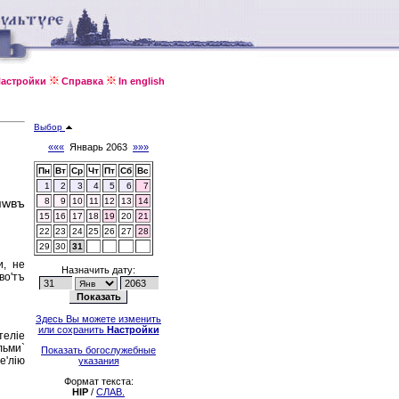
астройки
Справка
In english
Выбор
«««
Январь 2063
»»»
Пн
Вт
Ср
Чт
Пт
Сб
Вс
1
2
3
4
5
6
7
пwвъ
8
9
10
11
12
13
14
15
16
17
18
19
20
21
22
23
24
25
26
27
28
29
30
31
и, не
Назначить дату:
во'тъ
Здесь Вы можете изменить
или сохранить
Настройки
телiе
льми`
Показать богослужебные
е'лiю
указания
Формат текста:
HIP
/
СЛАВ.