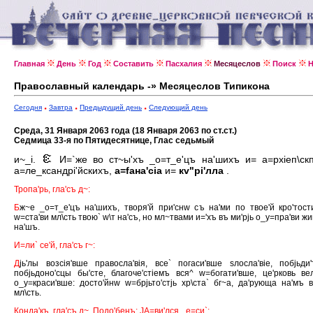
Главная
День
Год
Составить
Пасхалия
Месяцеслов
Поиск
Н
Православный календарь -» Месяцеслов Типикона
Сегодня
Завтра
Предыдущий день
Следующий день
Среда, 31 Января 2063 года (18 Января 2063 по ст.ст.)
Седмица 33-я по Пятидесятнице, Глас седьмый
и~_i.
И=`же во ст~ы'хъ _о=т_е'цъ на'шихъ и= а=рхiеп\ск
а=ле_ксандрi'йскихъ,
а=fана'сiа
и=
кv"рi'лла
.
Тропа'рь, гла'съ д~:
Б
ж~е _о=т_е'цъ на'шихъ, творя'й при'снw съ на'ми по твое'й кро'тост
w=ста'ви мл\сть твою` w\т на'съ, но мл~твами и='хъ въ ми'рjь о_у=пра'ви жи
на'шъ.
И=ли` се'й, гла'съ г~:
Д
jь'лы возсiя'вше правосла'вiя, все` погаси'вше sлосла'вiе, побjьди'
побjьдоно'сцы бы'сте, благоче'стiемъ вся^ w=богати'вше, це'рковь ве
о_у=краси'вше: досто'йнw w=брjьто'стjь хр\ста` бг~а, да'рующа на'мъ в
мл\сть.
Конда'къ, гла'съ д~. Подо'бенъ: JА=ви'лся _е=си`: