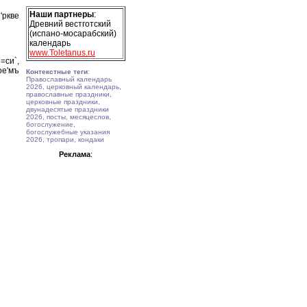
Наши партнеры
:
'ркве
Древний вестготский
(испано-мосарабский)
календарь
www.Toletanus.ru
=си`,
ое'мъ
Контекстные теги
:
Православный календарь
2026, церковный календарь,
православные праздники,
церковные праздники,
двунадесятые праздники
2026, посты, месяцеслов,
богослужение,
богослужебные указания
2026, тропари, кондаки
Реклама
: