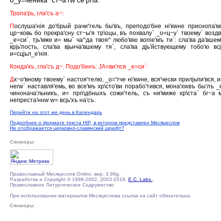
о_у=ченика` ст~а'гw се'ргiа.
Тропа'рь, гла'съ а~:
П
ослуша'нiя до'брый рачи'тель бы'въ, преподо'бне нi'кwне приснопа'м
цр~ковь бо прекра'сну ст~ы'я тр\оцы, въ похвалу` _о=ц~у` твоему` воздв
_е=си`. тjь'мже и= мы` ча^да твоя^ любо'вiю вопiе'мъ ти`: сла'ва да'вшем
крjь'пость, сла'ва вjьнча'вшему тя`, сла'ва дjь'йствующему тобо'ю вс
и=сцjьл_е'нiя.
Конда'къ, гла'съ д~. Подо'бенъ: JА=ви'лся _е=си`:
Д
х~о'вному твоему` настоя'телю, _о='тче нi'кwне, вся'чески прилjьпи'вся, и
негw` наставля'емь, во все'мъ хр\сто'ви порабо'тився, мона'хwвъ бы'лъ _
чинонача'льникъ, и= прп\дбныхъ сожи'тель, съ ни'миже хр\ста` бг~а 
непреста'ннw w= всjь'хъ на'съ.
Перейти на этот же день в Календарь
Подробнее о формате текста HIP, в котором представлен Месяцеслов
Не отображается церковно-славянский шрифт?
Спонсоры:
Православный Месяцеслов Online, вер. 3.99g.
Разработка и Copyright © 1998-2002, 2003-2018,
E.C. Labs.
,
Православное Литургическое Содружество
При использовании материалов Месяцеслова ссылка на сайт обязательна.
Спонсоры: