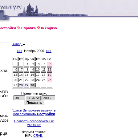
астройки
Справка
In english
Выбор
«««
Ноябрь 2006
»»»
Пн
Вт
Ср
Чт
Пт
Сб
Вс
1
2
3
4
5
кпа,
6
7
8
9
10
11
12
13
14
15
16
17
18
19
20
21
22
23
24
25
26
27
28
29
30
жа'лъ
Назначить дату:
ти'ти
Здесь Вы можете изменить
или сохранить
Настройки
'мwны
у'дре
Показать богослужебные
указания
Формат текста:
рца,
HIP
/
СЛАВ.