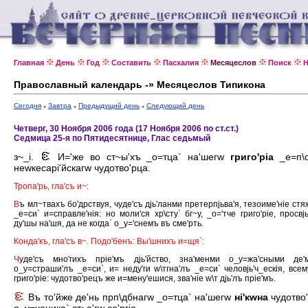
Главная
День
Год
Составить
Пасхалия
Месяцеслов
Поиск
Н
Православный календарь -» Месяцеслов Типикона
Сегодня
Завтра
Предыдущий день
Следующий день
Четверг, 30 Ноября 2006 года (17 Ноября 2006 по ст.ст.)
Седмица 25-я по Пятидесятнице, Глас седьмый
з~_i.
И='же во ст~ы'хъ _о=тца` на'шегw
григо'рiа
_е=п\с
неwкесарi'йскагw чудотво'рца.
Тропа'рь, гла'съ и~:
В
ъ мл~твахъ бо'дрствуя, чуде'съ дjь'ланми претерпjьва'я, тезоиме'нiе стя
_е=си` и=справле'нiя: но моли'ся хр\сту` бг~у, _о='тче григо'рiе, просвjь
ду'шы на'шя, да не когда` о_у='снемъ въ сме'рть.
Конда'къ, гла'съ в~. Подо'бенъ: Вы'шнихъ и=щя`:
Ч
уде'съ мно'гихъ прiе'мъ дjь'йство, зна'менми о_у=жа'сными де
о_у=страши'лъ _е=си`, и= неду'ги w\тгна'лъ _е=си` человjь'ч_ескiя, всем
григо'рiе: чудотво'рецъ же и=мену'ешися, зва'нiе w\т дjь'лъ прiе'мъ.
Въ то'йже де'нь прп\дбнагw _о=тца` на'шегw
нi'кwна
чудотво'