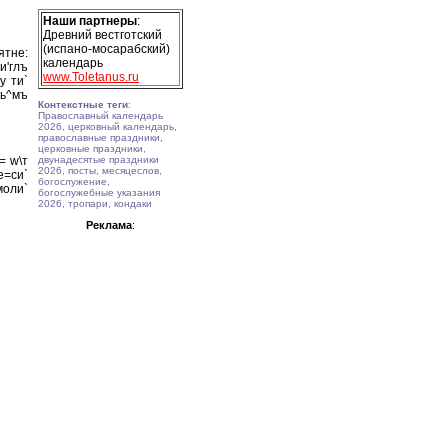
Наши партнеры
:
Древний вестготский
(испано-мосарабский)
ятне:
календарь
и'глъ
www.Toletanus.ru
у ти`
jь^мъ
Контекстные теги
:
Православный календарь
2026, церковный календарь,
православные праздники,
церковные праздники,
= w\т
двунадесятые праздники
2026, посты, месяцеслов,
е=си`
богослужение,
моли`
богослужебные указания
2026, тропари, кондаки
Реклама
: