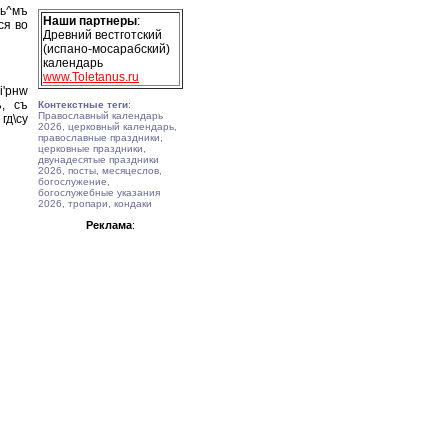
jь^мъ
Наши партнеры
:
ся во
Древний вестготский
(испано-мосарабский)
календарь
www.Toletanus.ru
'рнw
ъ, съ
Контекстные теги
:
Православный календарь
гд\су
2026, церковный календарь,
православные праздники,
церковные праздники,
двунадесятые праздники
2026, посты, месяцеслов,
богослужение,
богослужебные указания
2026, тропари, кондаки
Реклама
: