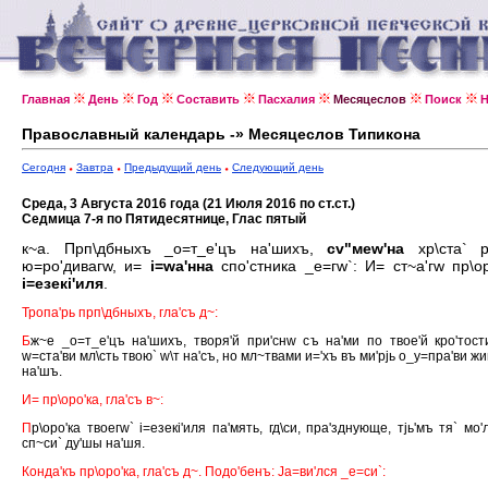
Главная
День
Год
Составить
Пасхалия
Месяцеслов
Поиск
Н
Православный календарь -» Месяцеслов Типикона
Сегодня
Завтра
Предыдущий день
Следующий день
Среда, 3 Августа 2016 года (21 Июля 2016 по ст.ст.)
Седмица 7-я по Пятидесятнице, Глас пятый
к~а. Прп\дбныхъ _о=т_е'цъ на'шихъ,
сv"меw'на
хр\ста` р
ю=ро'дивагw, и=
i=wа'нна
спо'стника _е=гw`: И= ст~а'гw пр\ор
i=езекi'иля
.
Тропа'рь прп\дбныхъ, гла'съ д~:
Б
ж~е _о=т_е'цъ на'шихъ, творя'й при'снw съ на'ми по твое'й кро'тост
w=ста'ви мл\сть твою` w\т на'съ, но мл~твами и='хъ въ ми'рjь о_у=пра'ви жи
на'шъ.
И= пр\оро'ка, гла'съ в~:
П
р\оро'ка твоегw` i=езекi'иля па'мять, гд\си, пра'зднующе, тjь'мъ тя` мо'
сп~си` ду'шы на'шя.
Конда'къ пр\оро'ка, гла'съ д~. Подо'бенъ: Jа=ви'лся _е=си`: