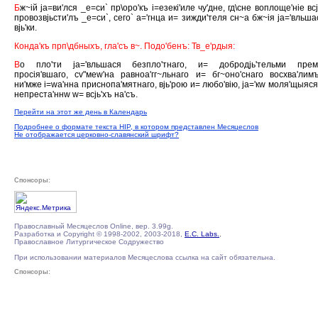
Б
ж~iй jа=ви'лся _е=си` пр\оро'къ i=езекi'иле чу'дне, гд\сне воплоще'нiе вс
провозвjьсти'лъ _е=си`, сего` а='гнца и= зижди'теля сн~а бж~iя jа='вльша
вjь'ки.
Конда'къ прп\дбныхъ, гла'съ в~. Подо'бенъ: Тв_е'рдыя:
В
о пло'ти jа='вльшася безпло'тнаго, и= добродjь'тельми премi
просiя'вшаго, сv"меw'на равноа'гг~льнаго и= бг~оно'снаго восхва'лим
ни'мже i=wа'нна приснопа'мятнаго, вjь'рою и= любо'вiю, jа='кw моля'щыяся 
непреста'ннw w= всjь'хъ на'съ.
Перейти на этот же день в Календарь
Подробнее о формате текста HIP, в котором представлен Месяцеслов
Не отображается церковно-славянский шрифт?
Спонсоры:
Православный Месяцеслов Online, вер. 3.99g.
Разработка и Copyright © 1998-2002, 2003-2018,
E.C. Labs.
,
Православное Литургическое Содружество
При использовании материалов Месяцеслова ссылка на сайт обязательна.
Спонсоры: