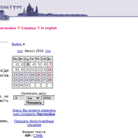
астройки
Справка
In english
Выбор
«««
Август 2016
»»»
Пн
Вт
Ср
Чт
Пт
Сб
Вс
1
2
3
4
5
6
7
а'ди
8
9
10
11
12
13
14
о'ка
15
16
17
18
19
20
21
22
23
24
25
26
27
28
29
30
31
Назначить дату:
и, не
во'тъ
Здесь Вы можете изменить
или сохранить
Настройки
лимъ,
Показать богослужебные
указания
Формат текста:
HIP
/
СЛАВ.