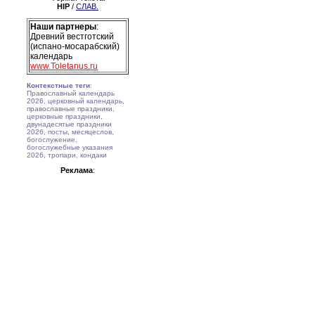
HIP
/
СЛАВ.
Наши партнеры
:
Древний вестготский
(испано-мосарабский)
календарь
www.Toletanus.ru
Контекстные теги
:
Православный календарь
2026, церковный календарь,
православные праздники,
церковные праздники,
двунадесятые праздники
2026, посты, месяцеслов,
богослужение,
богослужебные указания
2026, тропари, кондаки
Реклама
: