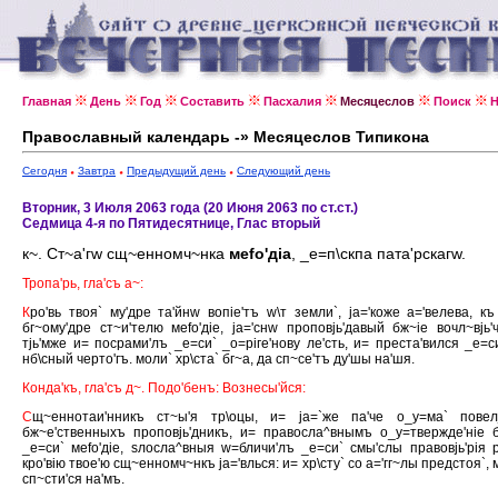
Главная
День
Год
Составить
Пасхалия
Месяцеслов
Поиск
Н
Православный календарь -» Месяцеслов Типикона
Сегодня
Завтра
Предыдущий день
Следующий день
Вторник, 3 Июля 2063 года (20 Июня 2063 по ст.ст.)
Седмица 4-я по Пятидесятнице, Глас вторый
к~. Ст~а'гw сщ~енномч~нка
меfо'дiа
, _е=п\скпа пата'рскагw.
Тропа'рь, гла'съ а~:
К
ро'вь твоя` му'дре та'йнw вопiе'тъ w\т земли`, jа='коже а='велева, къ
бг~ому'дре ст~и'телю меfо'дiе, jа='снw проповjь'давый бж~iе вочл~вjь'ч
тjь'мже и= посрами'лъ _е=си` _о=рiге'нову ле'сть, и= преста'вился _е=с
нб\сный черто'гъ. моли` хр\ста` бг~а, да сп~се'тъ ду'шы на'шя.
Конда'къ, гла'съ д~. Подо'бенъ: Вознесы'йся:
С
щ~еннотаи'нникъ ст~ы'я тр\оцы, и= jа=`же па'че о_у=ма` повелj
бж~е'ственныхъ проповjь'дникъ, и= правосла^внымъ о_у=твержде'нiе 
_е=си` меfо'дiе, sлосла^вныя w=бличи'лъ _е=си` смы'слы правовjь'рiя р
кро'вiю твое'ю сщ~енномч~нкъ jа='влься: и= хр\сту` со а='гг~лы предстоя`, 
сп~сти'ся на'мъ.