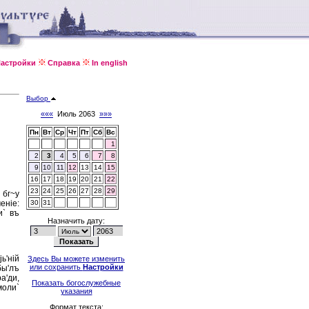
астройки
Справка
In english
Выбор
«««
Июль 2063
»»»
Пн
Вт
Ср
Чт
Пт
Сб
Вс
1
2
3
4
5
6
7
8
9
10
11
12
13
14
15
16
17
18
19
20
21
22
23
24
25
26
27
28
29
 бг~у
енiе:
30
31
и` въ
Назначить дату:
ь'нiй
Здесь Вы можете изменить
или сохранить
Настройки
бы'лъ
а'ди,
Показать богослужебные
моли`
указания
Формат текста: