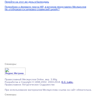
Перейти на этот же день в Календарь
Подробнее о формате текста HIP, в котором представлен Месяцеслов
Не отображается церковно-славянский шрифт?
Спонсоры:
Православный Месяцеслов Online, вер. 3.99g.
Разработка и Copyright © 1998-2002, 2003-2018,
E.C. Labs.
,
Православное Литургическое Содружество
При использовании материалов Месяцеслова ссылка на сайт обязательна.
Спонсоры: