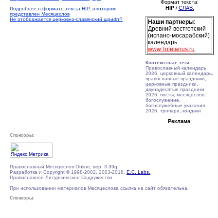
Формат текста:
HIP
/
СЛАВ.
Подробнее о формате текста HIP, в котором
представлен Месяцеслов
Не отображается церковно-славянский шрифт?
Наши партнеры
:
Древний вестготский
(испано-мосарабский)
календарь
www.Toletanus.ru
Контекстные теги
:
Православный календарь
2026, церковный календарь,
православные праздники,
церковные праздники,
двунадесятые праздники
2026, посты, месяцеслов,
богослужение,
богослужебные указания
2026, тропари, кондаки
Реклама
:
Спонсоры:
Православный Месяцеслов Online, вер. 3.99g.
Разработка и Copyright © 1998-2002, 2003-2018,
E.C. Labs.
,
Православное Литургическое Содружество
При использовании материалов Месяцеслова ссылка на сайт обязательна.
Спонсоры: