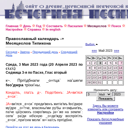
Главная
День
Год
Составить
Пасхалия
Месяцеслов
Поиск
Настройки
Справка
In english
Православный календарь -»
Месяцеслов Типикона
Выбор
«««
Май 2023
»»»
Сегодня
Завтра
Предыдущий день
Следующий
день
Пн
Вт
Ср
Чт
Пт
Сб
Вс
1
2
3
4
5
6
7
Среда, 3 Мая 2023 года (20 Апреля 2023 по
8
9
10
11
12
13
14
ст.ст.)
Седмица 3-я по Пасхе, Глас вторый
15
16
17
18
19
20
21
22
23
24
25
26
27
28
к~. Прп\дбнагw _о=тца` на'шегw
29
30
31
fео'дwра
трiхи'ны.
Назначить дату:
Конда'къ, гла'съ д~. Подо'бенъ: JА=ви'лся
_е=си`:
JА=
ви'лся _е=си` преди'венъ житiе'мъ fео'дwре
Здесь Вы можете
му'дре _о='тче, власяны'ми ру'бы и=змjьни'въ,
изменить или сохранить
па'че ца'рскихъ сокро'вищъ jа=`же на земли`:
Настройки
сегw` ра'ди нб\сную _о=де'жду воспрiя'лъ
Показать богослужебные
_е=си`, при'снw моли` w= на'съ прп\дбне.
указания
Перейти на этот же день в Календарь