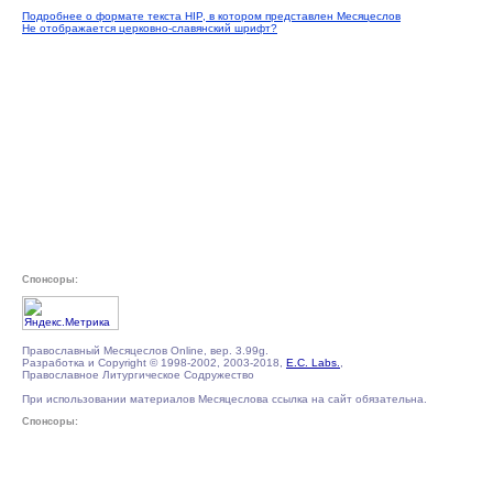
Подробнее о формате текста HIP, в котором представлен Месяцеслов
Не отображается церковно-славянский шрифт?
Спонсоры:
Православный Месяцеслов Online, вер. 3.99g.
Разработка и Copyright © 1998-2002, 2003-2018,
E.C. Labs.
,
Православное Литургическое Содружество
При использовании материалов Месяцеслова ссылка на сайт обязательна.
Спонсоры: