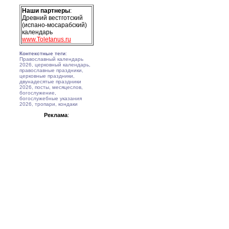
Наши партнеры
:
Древний вестготский
(испано-мосарабский)
календарь
www.Toletanus.ru
Контекстные теги
:
Православный календарь
2026, церковный календарь,
православные праздники,
церковные праздники,
двунадесятые праздники
2026, посты, месяцеслов,
богослужение,
богослужебные указания
2026, тропари, кондаки
Реклама
: