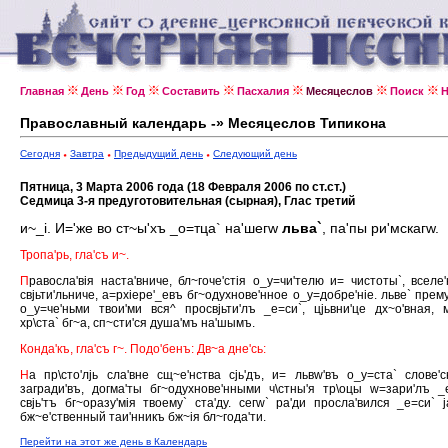
Главная
День
Год
Составить
Пасхалия
Месяцеслов
Поиск
Н
Православный календарь -» Месяцеслов Типикона
Сегодня
Завтра
Предыдущий день
Следующий день
Пятница, 3 Марта 2006 года (18 Февраля 2006 по ст.ст.)
Седмица 3-я предуготовительная (сырная), Глас третий
и~_i. И='же во ст~ы'хъ _о=тца` на'шегw
льва`
, па'пы ри'мскагw.
Тропа'рь, гла'съ и~.
П
равосла'вiя наста'вниче, бл~гоче'стiя о_у=чи'телю и= чистоты`, вселе
свjьти'льниче, а=рхiере'_евъ бг~одухнове'нное о_у=добре'нiе. льве` прему
о_у=че'ньми твои'ми вся^ просвjьти'лъ _е=си`, цjьвни'це дх~о'вная, 
хр\ста` бг~а, сп~сти'ся душа'мъ на'шымъ.
Конда'къ, гла'съ г~. Подо'бенъ: Дв~а дне'сь:
Н
а пр\сто'лjь сла'вне сщ~е'нства сjь'дъ, и= львw'въ о_у=ста` слове'
загради'въ, догма'ты бг~одухнове'нными ч\стны'я тр\оцы w=зари'лъ _
свjь'тъ бг~оразу'мiя твоему` ста'ду. сегw` ра'ди просла'вился _е=си` j
бж~е'ственный таи'нникъ бж~iя бл~года'ти.
Перейти на этот же день в Календарь