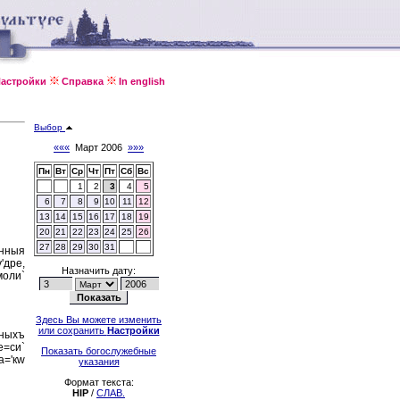
астройки
Справка
In english
Выбор
«««
Март 2006
»»»
Пн
Вт
Ср
Чт
Пт
Сб
Вс
1
2
3
4
5
6
7
8
9
10
11
12
13
14
15
16
17
18
19
20
21
22
23
24
25
26
27
28
29
30
31
'нныя
'дре,
Назначить дату:
моли`
Здесь Вы можете изменить
или сохранить
Настройки
сныхъ
е=си`
Показать богослужебные
а='кw
указания
Формат текста:
HIP
/
СЛАВ.