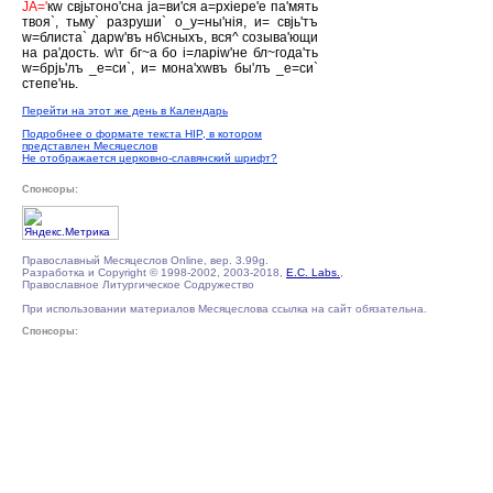
JА='
кw свjьтоно'сна jа=ви'ся а=рхiере'е па'мять
твоя`, тьму` разруши` о_у=ны'нiя, и= свjь'тъ
w=блиста` дарw'въ нб\сныхъ, вся^ созыва'ющи
на ра'дость. w\т бг~а бо i=ларiw'не бл~года'ть
w=брjь'лъ _е=си`, и= мона'хwвъ бы'лъ _е=си`
степе'нь.
Перейти на этот же день в Календарь
Подробнее о формате текста HIP, в котором
представлен Месяцеслов
Не отображается церковно-славянский шрифт?
Спонсоры:
Православный Месяцеслов Online, вер. 3.99g.
Разработка и Copyright © 1998-2002, 2003-2018,
E.C. Labs.
,
Православное Литургическое Содружество
При использовании материалов Месяцеслова ссылка на сайт обязательна.
Спонсоры: