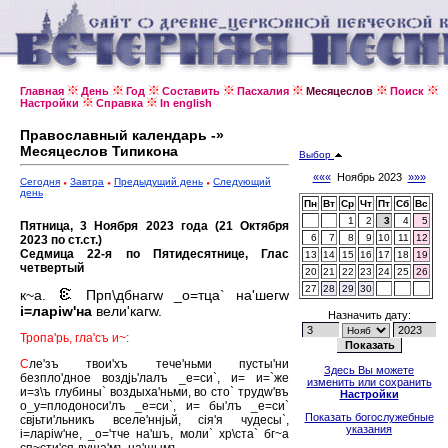
Главная
День
Год
Составить
Пасхалия
Месяцеслов
Поиск
Настройки
Справка
In english
Православный календарь -»
Месяцеслов Типикона
Выбор
«««
Ноябрь 2023
»»»
Сегодня
Завтра
Предыдущий день
Следующий
день
Пн
Вт
Ср
Чт
Пт
Сб
Вс
1
2
3
4
5
Пятница, 3 Ноября 2023 года (21 Октября
6
7
8
9
10
11
12
2023 по ст.ст.)
Седмица 22-я по Пятидесятнице, Глас
13
14
15
16
17
18
19
четвертый
20
21
22
23
24
25
26
27
28
29
30
к~а.
Прп\дбнагw _о=тца` на'шегw
i=ларiw'на
вели'кагw.
Назначить дату:
Тропа'рь, гла'съ и~:
С
ле'зъ твои'хъ тече'ньми пусты'ни
Здесь Вы можете
безпло'дное воздjь'лалъ _е=си`, и= и=`же
изменить или сохранить
и=з\ъ глубины` воздыха'ньми, во сто` трудw'въ
Настройки
о_у=плодоноси'лъ _е=си`, и= бы'лъ _е=си`
Показать богослужебные
свjьти'льникъ вселе'ннjьй, сiя'я чудесы`,
указания
i=ларiw'не, _о='тче на'шъ, моли` хр\ста` бг~а