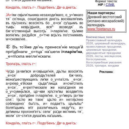
сп~сти'ся душа'мъ на'шымъ.
Формат текста:
HIP
/
СЛАВ.
Конда'къ, гла'съ г~. Подо'бенъ: Дв~а дне'сь:
Наши партнеры
:
JА='
кw свjьти'льника незаходи'маго, о_у='мнаго
Древний вестготский
тя` со'лнца, соше'дшеся дне'сь восхваля'емъ
(испано-мосарабский)
въ пjь'снехъ: возсiя'лъ бо _е=си` су'щымъ во
календарь
тьмjь` невjь'дjьнiя, вся^ возводя` къ
www.Toletanus.ru
бж~е'ственнjьй высотjь` i=ларiw'не. тjь'мже
вопiе'мъ: ра'дуйся _о='тче всjь'хъ по'стникwвъ
Контекстные теги
:
w=снова'нiе.
Православный календарь
2026, церковный календарь,
Въ то'йже де'нь пренесе'нiе моще'й
православные праздники,
церковные праздники,
прп\дбнагw _о=тца` на'шегw
i=ларiw'на
,
двунадесятые праздники
_е=п\скпа мегли'нскагw.
2026, посты, месяцеслов,
богослужение,
богослужебные указания
Тропа'рь, гла'съ г~:
2026, тропари, кондаки
Ч
у'до jа=ви'вся и=звjьще'нiя, дjь'лы возсiя'лъ
Реклама
:
_е=си` добродjь'телей бж~iихъ.
мона'шествующихъ ли'ки о_у=па'слъ _е=си`.
а=рхiер_е'йская сjьда^лища и=счи'стилъ
_е=си`. _е=ретi'ческагw же напа'денiя не
о_у=сумнjь'вся, цр~кви хр\стw'вы воздви'глъ
_е=си`, прп\дбне i=ларiw'не. о_у='меръ jа='кw
спя`: тjь'ло же твое` цjь'ло и= нетлjь'нно
соблюдено` бы'сть, и= подае'тъ цjьльбы^
боля'щымъ w\т разли'чныхъ неду^гъ, и=
де'мwны прогоня'етъ: сегw` ра'ди мо'лимъ тя`,
моли` сп~сти'ся душа'мъ на'шымъ.
Конда'къ, гла'съ г~. Подо'бенъ: Дв~а дне'сь: