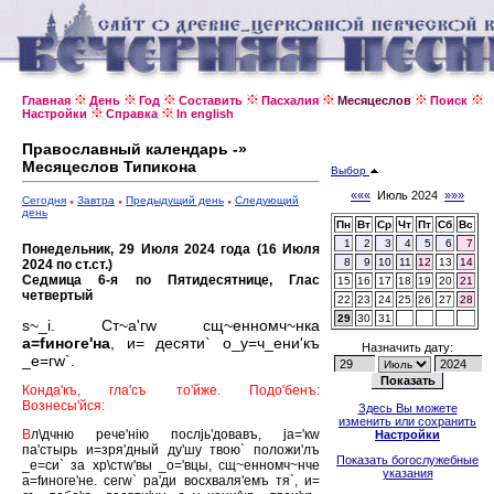
Главная
День
Год
Составить
Пасхалия
Месяцеслов
Поиск
Настройки
Справка
In english
Православный календарь -»
Месяцеслов Типикона
Выбор
«««
Июль 2024
»»»
Сегодня
Завтра
Предыдущий день
Следующий
день
Пн
Вт
Ср
Чт
Пт
Сб
Вс
1
2
3
4
5
6
7
Понедельник, 29 Июля 2024 года (16 Июля
8
9
10
11
12
13
14
2024 по ст.ст.)
Седмица 6-я по Пятидесятнице, Глас
15
16
17
18
19
20
21
четвертый
22
23
24
25
26
27
28
29
30
31
s~_i. Ст~а'гw сщ~енномч~нка
а=fиноге'на
, и= десяти` о_у=ч_ени'къ
Назначить дату:
_е=гw`.
Конда'къ, гла'съ то'йже. Подо'бенъ:
Вознесы'йся:
Здесь Вы можете
изменить или сохранить
В
л\дчню рече'нiю послjь'довавъ, jа='кw
Настройки
па'стырь и=зря'дный ду'шу твою` положи'лъ
Показать богослужебные
_е=си` за хр\стw'вы _о='вцы, сщ~енномч~нче
указания
а=fиноге'не. сегw` ра'ди восхваля'емъ тя`, и=