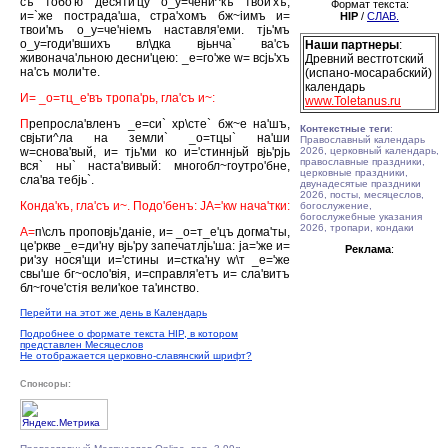
съ тобо'ю десяти'цу о_у=чени^къ твои'хъ,
Формат текста:
и=`же пострада'ша, стра'хомъ бж~iимъ и=
HIP
/
СЛАВ.
твои'мъ о_у=че'нiемъ наставля'еми. тjь'мъ
о_у=годи'вшихъ вл\дка вjьнча` ва'съ
Наши партнеры
:
живонача'льною десни'цею: _е=го'же w= всjь'хъ
Древний вестготский
на'съ моли'те.
(испано-мосарабский)
календарь
И= _о=тц_е'въ тропа'рь, гла'съ и~:
www.Toletanus.ru
П
репросла'вленъ _е=си` хр\сте` бж~е на'шъ,
Контекстные теги
:
свjьти^ла на земли` _о=тцы` на'ши
Православный календарь
w=снова'вый, и= тjь'ми ко и='стиннjьй вjь'рjь
2026, церковный календарь,
православные праздники,
вся` ны` наста'вивый: многобл~гоутро'бне,
церковные праздники,
сла'ва тебjь`.
двунадесятые праздники
2026, посты, месяцеслов,
Конда'къ, гла'съ и~. Подо'бенъ: JА='кw нача'тки:
богослужение,
богослужебные указания
2026, тропари, кондаки
А=
п\слъ проповjь'данiе, и= _о=т_е'цъ догма'ты,
це'ркве _е=ди'ну вjь'ру запечатлjь'ша: jа='же и=
Реклама
:
ри'зу нося'щи и='стины и=стка'ну w\т _е='же
свы'ше бг~осло'вiя, и=справля'етъ и= сла'витъ
бл~гоче'стiя вели'кое та'инство.
Перейти на этот же день в Календарь
Подробнее о формате текста HIP, в котором
представлен Месяцеслов
Не отображается церковно-славянский шрифт?
Спонсоры: