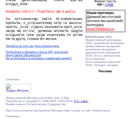
сла'ва дjь'йствующему тобо'ю всjь^мъ
Формат текста:
и=сцjьл_е'нiя.
HIP
/
СЛАВ.
Конда'къ, гла'съ г~. Подо'бенъ: Дв~а дне'сь:
Наши партнеры
:
Древний вестготский
В
ъ по'стничествjь свя'те бг~олюбе'зномъ
(испано-мосарабский)
пребы'въ, о_у=тjь'шителеву си'лу съ высоты`
календарь
прiя'лъ _е=си`, i='дwлъ низложи'ти пре'л_ести,
www.Toletanus.ru
лю'ди же сп~сти`, де'мwны w\тгна'ти, неду'ги
и=сцjьля'ти: сегw` ра'ди почита'емъ тя` jа='кw
Контекстные теги
:
бж~iя дру'га, тv'хwне бл~же'нне.
Православный календарь
2026, церковный календарь,
Перейти на этот же день в Календарь
православные праздники,
церковные праздники,
Подробнее о формате текста HIP, в котором
двунадесятые праздники
представлен Месяцеслов
2026, посты, месяцеслов,
Не отображается церковно-славянский шрифт?
богослужение,
богослужебные указания
2026, тропари, кондаки
Реклама
:
Спонсоры:
Православный Месяцеслов Online, вер. 3.99g.
Разработка и Copyright © 1998-2002, 2003-2018,
E.C. Labs.
,
Православное Литургическое Содружество
При использовании материалов Месяцеслова ссылка на сайт обязательна.
Спонсоры: