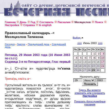
Главная
День
Год
Составить
Пасхалия
Месяцеслов
Поиск
Настройки
Справка
In english
Православный календарь -»
Месяцеслов Типикона
Выбор
«««
Июнь 2063
»»»
Сегодня
Завтра
Предыдущий день
Следующий
день
Пн
Вт
Ср
Чт
Пт
Сб
Вс
1
2
3
Пятница, 29 Июня 2063 года (16 Июня 2063
4
5
6
7
8
9
10
по ст.ст.)
Седмица 3-я по Пятидесятнице, Глас первый
11
12
13
14
15
16
17
18
19
20
21
22
23
24
s~_i. Ст~а'гw и= чудотво'рца
тv'хwна
25
26
27
28
29
30
а=маfу'нтскагw:
Назначить дату:
Тропа'рь, гла'съ а~:
П
усты'нный жи'тель и= въ тjьлеси` а='гг~лъ. и=
чудотво'рецъ показа'лся _е=си`, бг~оно'се
Здесь Вы можете
_о='тче на'шъ кv"рiа'че, посто'мъ, бдjь'нiемъ,
изменить или сохранить
моли'твою, нб\сная дарова'нiя прiи'мъ,
Настройки
и=сцjьля'еши неду^жныя, и= ду'шы вjь'рою
Показать богослужебные
притека'ющихъ къ тебjь`. сла'ва да'вшему
указания
тебjь` крjь'пость: сла'ва вjьнча'вшему тя`: