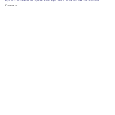
При использовании материалов Месяцеслова ссылка на сайт обязательна.
Спонсоры: