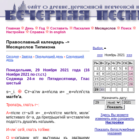
Главная
День
Год
Составить
Пасхалия
Месяцеслов
Поиск
Настройки
Справка
In english
Православный календарь -»
Месяцеслов Типикона
Выбор
«««
Ноябрь 2021
»»»
Сегодня
Завтра
Предыдущий день
Следующий
день
Пн
Вт
Ср
Чт
Пт
Сб
Вс
1
2
3
4
5
6
7
Понедельник, 29 Ноября 2021 года (16
8
9
10
11
12
13
14
Ноября 2021 по ст.ст.)
Седмица 24-я по Пятидесятнице, Глас
15
16
17
18
19
20
21
шестый
22
23
24
25
26
27
28
29
30
s~_i.
Ст~а'гw а=п\сла и= _е=v\глi'ста
матfе'а
.
Назначить дату:
Тропа'рь, гла'съ г~:
А=
п\сле ст~ы'й и= _е=v\глi'сте матfе'е, моли`
Здесь Вы можете
мл\стиваго бг~а, да прегрjьше'нiй w=ставле'нiе
изменить или сохранить
пода'стъ душа'мъ на'шымъ.
Настройки
И=ли` се'й, гла'съ то'йже:
Показать богослужебные
указания
О_у=
се'рднw w\т мы'тницы къ зва'вшему