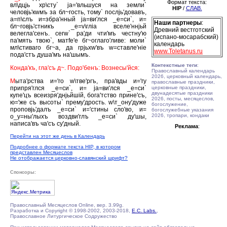
Формат текста:
вл\дцjь хр\сту` jа='вльшуся на земли`
HIP
/
СЛАВ.
человjь'кwмъ за бл~гость, тому` послjь'довавъ,
а=п\слъ и=збра'нный jа=ви'лся _е=си`, и=
Наши партнеры
:
бл~говjь'стникъ _е=v\глiа вселе'ннjьй
Древний вестготский
велегла'сенъ. сегw` ра'ди чти'мъ честну'ю
(испано-мосарабский)
па'мять твою`, матfе'е бг~оглаго'ливе: моли`
календарь
мл\стиваго бг~а, да грjьхw'въ w=ставле'нiе
www.Toletanus.ru
пода'стъ душа'мъ на'шымъ.
Контекстные теги
:
Конда'къ, гла'съ д~. Подо'бенъ: Вознесы'йся:
Православный календарь
2026, церковный календарь,
М
ыта'рства и='го w\тве'ргъ, пра'вды и='гу
православные праздники,
припря'глся _е=си`, и= jа=ви'лся _е=си`
церковные праздники,
двунадесятые праздники
купе'цъ всеизря'днjьйшiй, бога'тство прине'съ,
2026, посты, месяцеслов,
ю='же съ высоты` прему'дрость. w\т_ону'дуже
богослужение,
проповjь'далъ _е=си` и='стины сло'во, и=
богослужебные указания
2026, тропари, кондаки
о_у=ны'лыхъ воздви'глъ _е=си` ду'шы,
написа'въ ча'съ су'дный.
Реклама
:
Перейти на этот же день в Календарь
Подробнее о формате текста HIP, в котором
представлен Месяцеслов
Не отображается церковно-славянский шрифт?
Спонсоры:
Православный Месяцеслов Online, вер. 3.99g.
Разработка и Copyright © 1998-2002, 2003-2018,
E.C. Labs.
,
Православное Литургическое Содружество