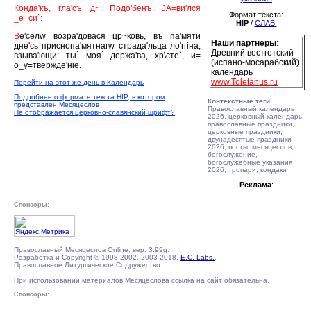
Конда'къ, гла'съ д~. Подо'бенъ: JА=ви'лся
Формат текста:
_е=си`:
HIP
/
СЛАВ.
В
е'селw возра'довася цр~ковь, въ па'мяти
Наши партнеры
:
дне'сь приснопа'мятнагw страда'льца ло'ггiна,
Древний вестготский
взыва'ющи: ты` моя` держа'ва, хр\сте`, и=
(испано-мосарабский)
о_у=твержде'нiе.
календарь
www.Toletanus.ru
Перейти на этот же день в Календарь
Подробнее о формате текста HIP, в котором
Контекстные теги
:
представлен Месяцеслов
Православный календарь
Не отображается церковно-славянский шрифт?
2026, церковный календарь,
православные праздники,
церковные праздники,
двунадесятые праздники
2026, посты, месяцеслов,
богослужение,
богослужебные указания
2026, тропари, кондаки
Реклама
:
Спонсоры:
Православный Месяцеслов Online, вер. 3.99g.
Разработка и Copyright © 1998-2002, 2003-2018,
E.C. Labs.
,
Православное Литургическое Содружество
При использовании материалов Месяцеслова ссылка на сайт обязательна.
Спонсоры: