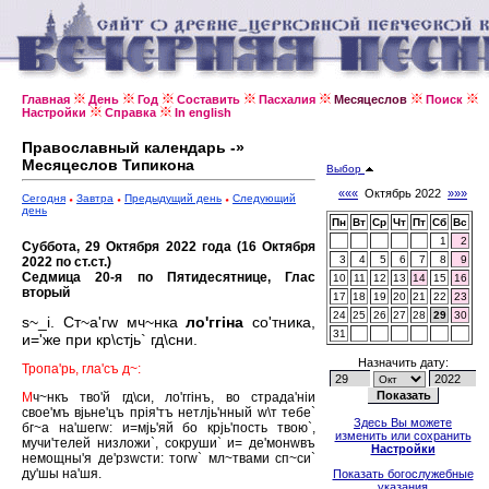
Главная
День
Год
Составить
Пасхалия
Месяцеслов
Поиск
Настройки
Справка
In english
Православный календарь -»
Месяцеслов Типикона
Выбор
«««
Октябрь 2022
»»»
Сегодня
Завтра
Предыдущий день
Следующий
день
Пн
Вт
Ср
Чт
Пт
Сб
Вс
1
2
Суббота, 29 Октября 2022 года (16 Октября
3
4
5
6
7
8
9
2022 по ст.ст.)
Седмица 20-я по Пятидесятнице, Глас
10
11
12
13
14
15
16
вторый
17
18
19
20
21
22
23
24
25
26
27
28
29
30
s~_i. Ст~а'гw мч~нка
ло'ггiна
со'тника,
31
и='же при кр\стjь` гд\сни.
Назначить дату:
Тропа'рь, гла'съ д~:
М
ч~нкъ тво'й гд\си, ло'ггiнъ, во страда'нiи
свое'мъ вjьне'цъ прiя'тъ нетлjь'нный w\т тебе`
Здесь Вы можете
бг~а на'шегw: и=мjь'яй бо крjь'пость твою`,
изменить или сохранить
мучи'телей низложи`, сокруши` и= де'монwвъ
Настройки
немощны'я де'рзwсти: тогw` мл~твами сп~си`
ду'шы на'шя.
Показать богослужебные
указания