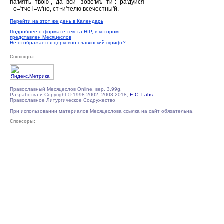
па'мять твою`, да вси` зове'мъ ти`: ра'дуйся
_о='тче i=w'но, ст~и'телю всечестны'й.
Перейти на этот же день в Календарь
Подробнее о формате текста HIP, в котором
представлен Месяцеслов
Не отображается церковно-славянский шрифт?
Спонсоры:
Православный Месяцеслов Online, вер. 3.99g.
Разработка и Copyright © 1998-2002, 2003-2018,
E.C. Labs.
,
Православное Литургическое Содружество
При использовании материалов Месяцеслова ссылка на сайт обязательна.
Спонсоры: