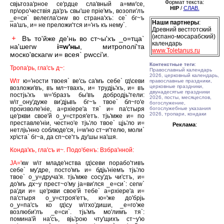
Формат текста:
свjьтоза'рное се'рдце сла'вный а=мw'се,
HIP
/
СЛАВ.
пр\оро'чествiя да'ръ свы'ше прiе'мъ, возопи'лъ
_е=си` велегла'снw во страна'хъ: се` бг~ъ
Наши партнеры
:
на'шъ, и= не преложи'тся и='нъ къ нему`.
Древний вестготский
(испано-мосарабский)
Въ то'йже де'нь во ст~ы'хъ _о=тца`
календарь
на'шегw
i=w'ны
, митрополi'та
www.Toletanus.ru
моско'вскагw и= всея` рwссi'и.
Контекстные теги
:
Тропа'рь, гла'съ д~:
Православный календарь
2026, церковный календарь,
W\т
ю='ности твоея` ве'сь са'мъ себе` гд\севи
православные праздники,
церковные праздники,
возложи'въ, въ мл~твахъ, и= трудjь'хъ, и= въ
двунадесятые праздники
постjь'хъ w='бразъ бы'въ добродjь'тели:
2026, посты, месяцеслов,
w\т_ону'дуже ви'дjьвъ бг~ъ твое` бл~го'е
богослужение,
произволе'нiе, а=рхiере'а тя` и= па'стыря
богослужебные указания
2026, тропари, кондаки
це'ркви свое'й о_у=строя'етъ. тjь'мже и= по
преставле'нiи, честно'е тjь'ло твое` цjь'ло и=
Реклама
:
нетлjь'нно соблюде'ся, i=w'но ст~и'телю, моли`
хр\ста` бг~а, да сп~се'тъ ду'шы на'шя.
Конда'къ, гла'съ и~. Подо'бенъ: Взбра'нной:
JА='
кw w\т младе'нства гд\севи порабо'тивъ
себе` му'дре, посто'мъ и= бдjь'нiемъ тjь'ло
твое` о_у=друча'я. тjь'мже сосу'дъ чи'стъ, и=
до'мъ дх~у прест~о'му jа=ви'лся _е=си`: сегw`
ра'ди и= це'ркви свое'й тебе` а=рхiере'а и=
па'стыря о_у=строя'етъ, ю='же до'брjь
о_у=па'съ ко гд\су w\тхо'диши, _е=го'же
возлюби'лъ _е=си`. тjь'мъ мо'лимъ тя`:
помина'й на'съ, вjь'рою чту'щихъ ст~у'ю