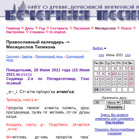
Главная
День
Год
Составить
Пасхалия
Месяцеслов
Поиск
Настройки
Справка
In english
Православный календарь -»
Месяцеслов Типикона
Выбор
«««
Июнь 2021
»»»
Сегодня
Завтра
Предыдущий день
Следующий
день
Пн
Вт
Ср
Чт
Пт
Сб
Вс
1
2
3
4
5
6
Понедельник, 28 Июня 2021 года (15 Июня
7
8
9
10
11
12
13
2021 по ст.ст.)
Седмица 2-я по Пятидесятнице, Глас
14
15
16
17
18
19
20
осьмый
21
22
23
24
25
26
27
28
29
30
_е~_i. Ст~а'гw пр\оро'ка
а=мw'са
:
Назначить дату:
Тропа'рь, гла'съ в~:
П
р\оро'ка твоегw` а=мw'са па'мять, гд\си,
пра'зднующе, тjь'мъ тя` мо'лимъ, сп~си` ду'шы
Здесь Вы можете
на'шя.
изменить или сохранить
Настройки
Конда'къ, гла'съ д~. Подо'бенъ: JА=ви'лся
_е=си`:
Показать богослужебные
указания
W=
чи'стивъ дх~омъ пр\оро'че твое`