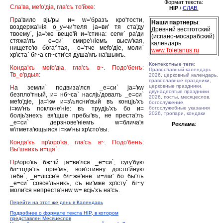
Формат текста:
Сла'ва, меfо'дiа, гла'съ то'йже:
HIP
/
СЛАВ.
П
ра'вило вjь'ры и= w='бразъ кро'тости,
Наши партнеры
:
воздержа'нiя о_у=чи'теля jа=ви' тя ста'ду
Древний вестготский
твоему`, jа='же веще'й и='стина: сегw` ра'ди
(испано-мосарабский)
стяжа'лъ _е=си` смире'нiемъ высw'кая,
календарь
нището'ю бога^тая, _о='тче меfо'дiе, моли`
www.Toletanus.ru
хр\ста` бг~а сп~сти'ся душа'мъ на'шымъ.
Контекстные теги
:
Конда'къ меfо'дiа, гла'съ в~. Подо'бенъ:
Православный календарь
Тв_е'рдыя:
2026, церковный календарь,
православные праздники,
церковные праздники,
Н
а земли` подвиза'лся _е=си` jа='кw
двунадесятые праздники
безпло'тный, и= нб~са` наслjь'довалъ _е=си`
2026, посты, месяцеслов,
меfо'дiе, jа='кw и=з\ъясни'вый въ концjь'хъ
богослужение,
i=кw'нъ поклоне'нiе: въ трудjь'хъ бо и=
богослужебные указания
2026, тропари, кондаки
болjь'знехъ вя'щше пребы'въ, не преста'лъ
_е=си` дерзнове'нiемъ w=блича'я
Реклама
:
w\тмета'ющыяся i=кw'ны хр\сто'вы.
Конда'къ пр\оро'ка, гла'съ в~. Подо'бенъ:
Вы'шнихъ и=щя`:
П
р\оро'къ бж~iй jа=ви'лся _е=си`, сугу'бую
бл~года'ть прiе'мъ, вои'стинну досто'йную
тебе`, _е=лiссе'е бл~же'нне: и=лiи' бо бы'лъ
_е=си` совсе'льникъ, съ ни'мже хр\сту` бг~у
моли'ся непреста'ннw w= всjь'хъ на'съ.
Перейти на этот же день в Календарь
Подробнее о формате текста HIP, в котором
представлен Месяцеслов