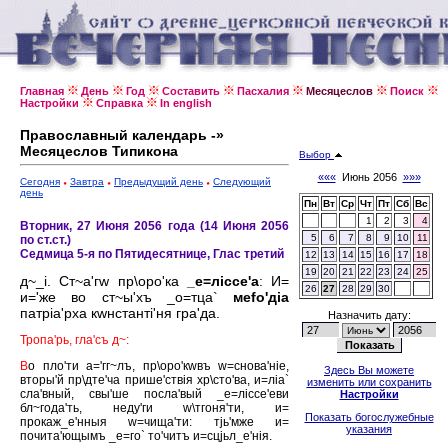
Главная
День
Год
Составить
Пасхалия
Месяцеслов
Поиск
Настройки
Справка
In english
Православный календарь -»
Месяцеслов Типикона
Выбор
«««
Июнь 2056
»»»
Сегодня
Завтра
Предыдущий день
Следующий
день
Пн
Вт
Ср
Чт
Пт
Сб
Вс
1
2
3
4
Вторник, 27 Июня 2056 года (14 Июня 2056
5
6
7
8
9
10
11
по ст.ст.)
Седмица 5-я по Пятидесятнице, Глас третий
12
13
14
15
16
17
18
19
20
21
22
23
24
25
д~_i. Ст~а'гw пр\оро'ка
_е=лiссе'а
: И=
26
27
28
29
30
и='же во ст~ы'хъ _о=тца`
меfо'дiа
патрiа'рха кwнстантi'ня гра'да.
Назначить дату:
Тропа'рь, гла'съ д~:
В
о пло'ти а='гг~лъ, пр\оро'кwвъ w=снова'нiе,
Здесь Вы можете
вторы'й пр\дте'ча прише'ствiя хр\сто'ва, и=лiа`
изменить или сохранить
сла'вный, свы'ше посла'вый _е=лiссе'еви
Настройки
бл~года'ть, неду'ги w\тгоня'ти, и=
Показать богослужебные
прокаж_е'нныя w=чища'ти: тjь'мже и=
указания
почита'ющымъ _е=го` то'читъ и=сцjьл_е'нiя.