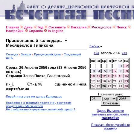
Главная
День
Год
Составить
Пасхалия
Месяцеслов
Поиск
Настройки
Справка
In english
Православный календарь -»
Месяцеслов Типикона
Выбор
«««
Апрель 2056
»»»
Сегодня
Завтра
Предыдущий день
Следующий
день
Пн
Вт
Ср
Чт
Пт
Сб
Вс
1
2
Среда, 26 Апреля 2056 года (13 Апреля 2056
3
4
5
6
7
8
9
по ст.ст.)
Седмица 3-я по Пасхе, Глас вторый
10
11
12
13
14
15
16
17
18
19
20
21
22
23
г~_i. Ст~а'гw сщ~енномч~нка
24
25
26
27
28
29
30
а=рте'мона
.
Назначить дату:
Перейти на этот же день в Календарь
Подробнее о формате текста HIP, в котором
представлен Месяцеслов
Не отображается церковно-славянский шрифт?
Здесь Вы можете
изменить или сохранить
Настройки
Показать богослужебные
указания