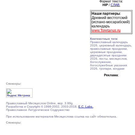
Формат текста:
HIP
/
СЛАВ.
Наши партнеры
:
Древний вестготский
(испано-мосарабский)
календарь
www.Toletanus.ru
Контекстные теги
:
Православный календарь
2026, церковный календарь,
православные праздники,
церковные праздники,
двунадесятые праздники
2026, посты, месяцеслов,
богослужение,
богослужебные указания
2026, тропари, кондаки
Реклама
:
Спонсоры:
Православный Месяцеслов Online, вер. 3.99g.
Разработка и Copyright © 1998-2002, 2003-2018,
E.C. Labs.
,
Православное Литургическое Содружество
При использовании материалов Месяцеслова ссылка на сайт обязательна.
Спонсоры: