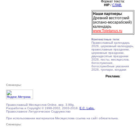
Формат текста:
HIP
/
СЛАВ.
Наши партнеры
:
Древний вестготский
(испано-мосарабский)
календарь
www.Toletanus.ru
Контекстные теги
:
Православный календарь
2026, церковный календарь,
православные праздники,
церковные праздники,
двунадесятые праздники
2026, посты, месяцеслов,
богослужение,
богослужебные указания
2026, тропари, кондаки
Реклама
:
Спонсоры:
Православный Месяцеслов Online, вер. 3.99g.
Разработка и Copyright © 1998-2002, 2003-2018,
E.C. Labs.
,
Православное Литургическое Содружество
При использовании материалов Месяцеслова ссылка на сайт обязательна.
Спонсоры: