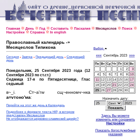
Главная
День
Год
Составить
Пасхалия
Месяцеслов
Поиск
Настройки
Справка
In english
Православный календарь -»
Месяцеслов Типикона
Выбор
«««
Сентябрь 2023
»»»
Сегодня
Завтра
Предыдущий день
Следующий
день
Пн
Вт
Ср
Чт
Пт
Сб
Вс
1
2
3
Понедельник, 25 Сентября 2023 года (12
4
5
6
7
8
9
10
Сентября 2023 по ст.ст.)
Седмица 17-я по Пятидесятнице, Глас
11
12
13
14
15
16
17
седьмый
18
19
20
21
22
23
24
25
26
27
28
29
30
в~_i. Ст~а'гw сщ~енномч~нка
а=vтоно'ма
:
Назначить дату:
Перейти на этот же день в Календарь
Подробнее о формате текста HIP, в котором
представлен Месяцеслов
Здесь Вы можете
Не отображается церковно-славянский шрифт?
изменить или сохранить
Настройки
Показать богослужебные
указания