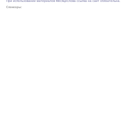
При использовании материалов Месяцеслова ссылка на сайт обязательна.
Спонсоры: