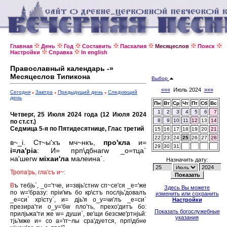
Главная
День
Год
Составить
Пасхалия
Месяцеслов
Поиск
Настройки
Справка
In english
Православный календарь -»
Месяцеслов Типикона
Выбор
«««
Июль 2024
»»»
Сегодня
Завтра
Предыдущий день
Следующий
день
Пн
Вт
Ср
Чт
Пт
Сб
Вс
1
2
3
4
5
6
7
Четверг, 25 Июля 2024 года (12 Июля 2024
8
9
10
11
12
13
14
по ст.ст.)
Седмица 5-я по Пятидесятнице, Глас третий
15
16
17
18
19
20
21
22
23
24
25
26
27
28
в~_i. Ст~ы'хъ мч~нкъ,
про'кла
и=
29
30
31
i=ла'рiа
: И= прп\дбнагw _о=тца`
на'шегw
мiхаи'ла
малеина`.
Назначить дату:
Тропа'рь, гла'съ и~:
В
ъ тебjь`, _о='тче, и=звjь'стнw сп~се'ся _е='же
Здесь Вы можете
по w='бразу: прiи'мъ бо кр\стъ послjь'довалъ
изменить или сохранить
_е=си` хр\сту`, и= дjь'я о_у=чи'лъ _е=си`
Настройки
презира'ти о_у='бw пло'ть, прехо'дитъ бо:
Показать богослужебные
прилjьжа'ти же w= души`, ве'щи безсме'ртнjьй:
указания
тjь'мже и= со а='гг~лы сра'дуется, прп\дбне