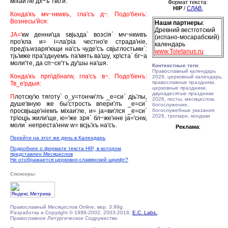
мiхаи'ле дх~ъ тво'й.
Формат текста:
HIP
/
СЛАВ.
Конда'къ мч~нкwвъ, гла'съ д~. Подо'бенъ:
Вознесы'йся:
Наши партнеры
:
Древний вестготский
JА='
кw денни'ца sвjьзда` возсiя` мч~нкwвъ
(испано-мосарабский)
про'кла и= i=ла'рiа честно'е страда'нiе,
календарь
пред\ъwзаря'ющи на'съ чуде'съ свjьтлостьми`:
www.Toletanus.ru
тjь'мже пра'зднуемъ па'мять ва'шу, хр\ста` бг~а
моли'те, да сп~се'тъ ду'шы на'шя.
Контекстные теги
:
Православный календарь
Конда'къ прп\дбнагw, гла'съ в~. Подо'бенъ:
2026, церковный календарь,
православные праздники,
Тв_е'рдыя:
церковные праздники,
двунадесятые праздники
П
лотску'ю тяготу` о_у=тончи'лъ _е=си` дjь'лы,
2026, посты, месяцеслов,
душе'вную же бы'стрость впери'лъ _е=си`
богослужение,
просвjьще'нiемъ мiхаи'ле, и= jа=ви'лся _е=си`
богослужебные указания
2026, тропари, кондаки
тр\оцjь жили'ще, ю='же зря` бл~же'нне jа='снw,
моли` непреста'ннw w= всjь'хъ на'съ.
Реклама
:
Перейти на этот же день в Календарь
Подробнее о формате текста HIP, в котором
представлен Месяцеслов
Не отображается церковно-славянский шрифт?
Спонсоры:
Православный Месяцеслов Online, вер. 3.99g.
Разработка и Copyright © 1998-2002, 2003-2018,
E.C. Labs.
,
Православное Литургическое Содружество