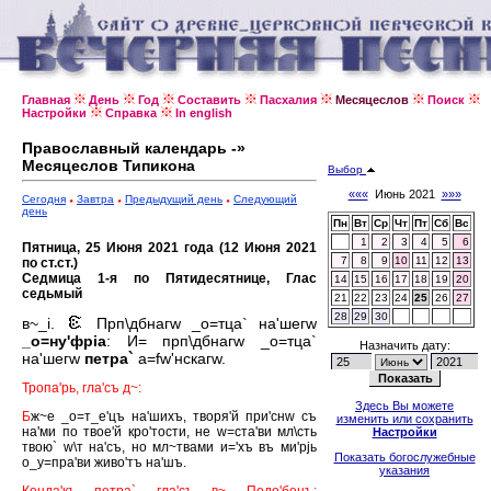
Главная
День
Год
Составить
Пасхалия
Месяцеслов
Поиск
Настройки
Справка
In english
Православный календарь -»
Месяцеслов Типикона
Выбор
«««
Июнь 2021
»»»
Сегодня
Завтра
Предыдущий день
Следующий
день
Пн
Вт
Ср
Чт
Пт
Сб
Вс
1
2
3
4
5
6
Пятница, 25 Июня 2021 года (12 Июня 2021
7
8
9
10
11
12
13
по ст.ст.)
Седмица 1-я по Пятидесятнице, Глас
14
15
16
17
18
19
20
седьмый
21
22
23
24
25
26
27
28
29
30
в~_i.
Прп\дбнагw _о=тца` на'шегw
_о=ну'фрiа
: И= прп\дбнагw _о=тца`
Назначить дату:
на'шегw
петра`
а=fw'нскагw.
Тропа'рь, гла'съ д~:
Здесь Вы можете
Б
ж~е _о=т_е'цъ на'шихъ, творя'й при'снw съ
изменить или сохранить
на'ми по твое'й кро'тости, не w=ста'ви мл\сть
Настройки
твою` w\т на'съ, но мл~твами и='хъ въ ми'рjь
Показать богослужебные
о_у=пра'ви живо'тъ на'шъ.
указания