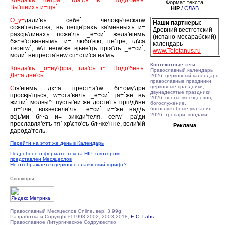
Конда'къ петра`, гла'съ в~. Подо'бенъ:
Формат текста:
Вы'шнихъ и=щя`:
HIP
/
СЛАВ.
О_у=
дали'въ себе` человjь'ческагw
Наши партнеры
:
сожи'тельства, въ пеще'рахъ ка'менныхъ и=
Древний вестготский
разсjь'линахъ пожи'лъ _е=си` жела'нiемъ
(испано-мосарабский)
бж~е'ственнымъ: и= любо'вiю, пе'тре, гд\са
календарь
твоегw`, w\т негw'же вjьне'цъ прiя'лъ _е=си`,
www.Toletanus.ru
моли` непреста'ннw сп~сти'ся на'мъ.
Контекстные теги
:
Конда'къ _о=ну'фрiа, гла'съ г~. Подо'бенъ:
Православный календарь
Дв~а дне'сь:
2026, церковный календарь,
православные праздники,
церковные праздники,
С
iя'нiемъ дх~а прест~а'гw бг~ому'дре
двунадесятые праздники
просвjь'щься, w=ста'вилъ _е=си` jа=`же въ
2026, посты, месяцеслов,
житiи` молвы^: пусты'ни же дости'гъ прп\дбне
богослужение,
_о='тче, возвесели'лъ _е=си` и='же над\ъ
богослужебные указания
2026, тропари, кондаки
всjь'ми бг~а и= зижди'теля. сегw` ра'ди
прославля'етъ тя` хр\сто'съ бл~же'нне, вели'кiй
Реклама
:
дарода'тель.
Перейти на этот же день в Календарь
Подробнее о формате текста HIP, в котором
представлен Месяцеслов
Не отображается церковно-славянский шрифт?
Спонсоры:
Православный Месяцеслов Online, вер. 3.99g.
Разработка и Copyright © 1998-2002, 2003-2018,
E.C. Labs.
,
Православное Литургическое Содружество