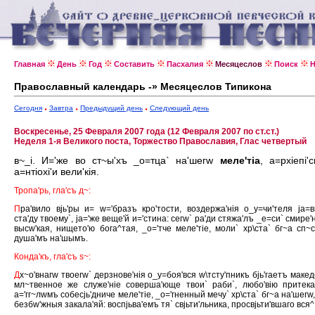
Главная
День
Год
Составить
Пасхалия
Месяцеслов
Поиск
Н
Православный календарь -» Месяцеслов Типикона
Сегодня
Завтра
Предыдущий день
Следующий день
Воскресенье, 25 Февраля 2007 года (12 Февраля 2007 по ст.ст.)
Неделя 1-я Великого поста, Торжество Православия, Глас четвертый
в~_i. И='же во ст~ы'хъ _о=тца` на'шегw
меле'тiа
, а=рхiепi'
а=нтiохi'и вели'кiя.
Тропа'рь, гла'съ д~:
П
ра'вило вjь'ры и= w='бразъ кро'тости, воздержа'нiя о_у=чи'теля jа=в
ста'ду твоему`, jа='же веще'й и='стина: сегw` ра'ди стяжа'лъ _е=си` смире'
высw'кая, нището'ю бога^тая, _о='тче меле'тiе, моли` хр\ста` бг~а сп~с
душа'мъ на'шымъ.
Конда'къ, гла'съ s~:
Д
х~о'внагw твоегw` дерзнове'нiя о_у=боя'вся w\тсту'пникъ бjь'гаетъ македо
мл~твенное же служе'нiе соверша'юще твои` раби`, любо'вiю притека
а='гг~лwмъ собесjь'дниче меле'тiе, _о='гненный мечу` хр\ста` бг~а на'шегw,
безбw'жныя закала'яй: воспjьва'емъ тя` свjьти'льника, просвjьти'вшаго вся^