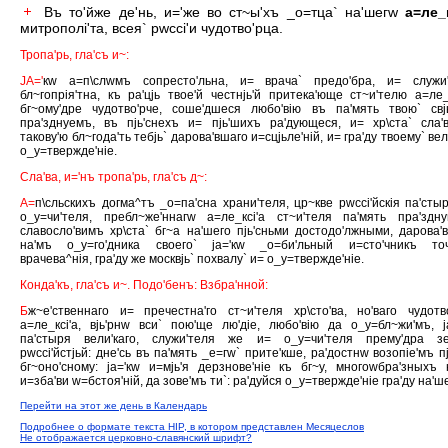
Въ то'йже де'нь, и='же во ст~ы'хъ _о=тца` на'шегw
а=ле_к
митрополi'та, всея` рwссi'и чудотво'рца.
Тропа'рь, гла'съ и~:
JА='
кw а=п\слwмъ сопресто'льна, и= врача` предо'бра, и= служи
бл~гопрiя'тна, къ ра'цjь твое'й честнjь'й притека'юще ст~и'телю а=ле_к
бг~ому'дре чудотво'рче, соше'дшеся любо'вiю въ па'мять твою` свj
пра'зднуемъ, въ пjь'снехъ и= пjь'шихъ ра'дующеся, и= хр\ста` сла'
такову'ю бл~года'ть тебjь` дарова'вшаго и=сцjьле'нiй, и= гра'ду твоему` вел
о_у=твержде'нiе.
Сла'ва, и='нъ тропа'рь, гла'съ д~:
А=
п\сльскихъ догма^тъ _о=па'сна храни'теля, цр~кве рwссi'йскiя па'сты
о_у=чи'теля, пребл~же'ннагw а=ле_ксi'а ст~и'теля па'мять пра'здн
славосло'вимъ хр\ста` бг~а на'шего пjь'сньми достодо'лжными, дарова'
на'мъ о_у=го'дника своего` jа='кw _о=би'льный и=сто'чникъ точ
врачева^нiя, гра'ду же москвjь` похвалу` и= о_у=твержде'нiе.
Конда'къ, гла'съ и~. Подо'бенъ: Взбра'нной:
Б
ж~е'ственнаго и= пречестна'го ст~и'теля хр\сто'ва, но'ваго чудотв
а=ле_ксi'а, вjь'рнw вси` пою'ще лю'дiе, любо'вiю да о_у=бл~жи'мъ, j
па'стыря вели'каго, служи'теля же и= о_у=чи'теля прему'дра зе
рwссi'йстjьй: дне'сь въ па'мять _е=гw` прите'кше, ра'достнw возопiе'мъ пj
бг~оно'сному: jа='кw и=мjь'я дерзнове'нiе къ бг~у, многоwбра'зныхъ 
и=зба'ви w=бстоя'нiй, да зове'мъ ти`: ра'дуйся о_у=твержде'нiе гра'ду на'ш
Перейти на этот же день в Календарь
Подробнее о формате текста HIP, в котором представлен Месяцеслов
Не отображается церковно-славянский шрифт?