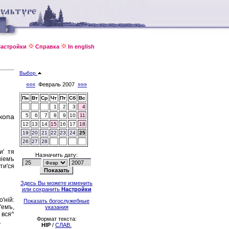
астройки
Справка
In english
Выбор
«««
Февраль 2007
»»»
Пн
Вт
Ср
Чт
Пт
Сб
Вс
1
2
3
4
скопа
5
6
7
8
9
10
11
12
13
14
15
16
17
18
19
20
21
22
23
24
25
26
27
28
и' тя
Назначить дату:
нiемъ
ти'ся
Здесь Вы можете изменить
или сохранить
Настройки
'нiй:
Показать богослужебные
'емъ,
указания
 вся^
Формат текста:
.
HIP
/
СЛАВ.