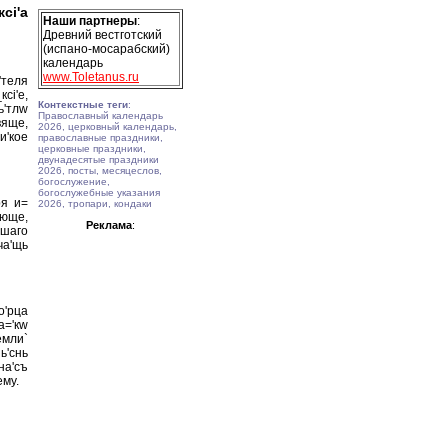
сi'а
Наши партнеры
:
Древний вестготский
(испано-мосарабский)
календарь
www.Toletanus.ru
'теля
сi'е,
Контекстные теги
:
ь'тлw
Православный календарь
вяще,
2026, церковный календарь,
и'кое
православные праздники,
церковные праздники,
двунадесятые праздники
2026, посты, месяцеслов,
богослужение,
богослужебные указания
ря и=
2026, тропари, кондаки
ующе,
Реклама
:
вшаго
а'щь
о'рца
а='кw
мли`
ь'снь
на'съ
ему.