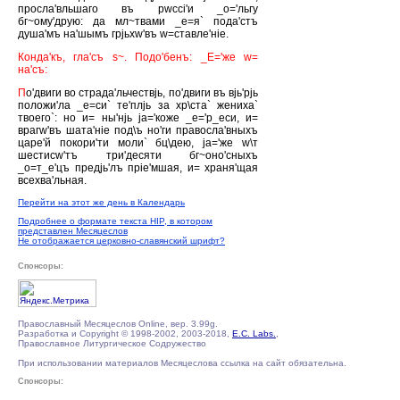
просла'вльшаго въ рwссi'и _о='льгу
бг~ому'друю: да мл~твами _е=я` пода'стъ
душа'мъ на'шымъ грjьхw'въ w=ставле'нiе.
Конда'къ, гла'съ s~. Подо'бенъ: _Е='же w=
на'съ:
П
о'двиги во страда'льчествjь, по'двиги въ вjь'рjь
положи'ла _е=си` те'плjь за хр\ста` жениха`
твоего`: но и= ны'нjь jа='коже _е='р_еси, и=
врагw'въ шата'нiе под\ъ но'ги правосла'вныхъ
царе'й покори'ти моли` бц\дею, jа='же w\т
шестисw'тъ три'десяти бг~оно'сныхъ
_о=т_е'цъ предjь'лъ прiе'мшая, и= храня'щая
всехва'льная.
Перейти на этот же день в Календарь
Подробнее о формате текста HIP, в котором
представлен Месяцеслов
Не отображается церковно-славянский шрифт?
Спонсоры:
Православный Месяцеслов Online, вер. 3.99g.
Разработка и Copyright © 1998-2002, 2003-2018,
E.C. Labs.
,
Православное Литургическое Содружество
При использовании материалов Месяцеслова ссылка на сайт обязательна.
Спонсоры: