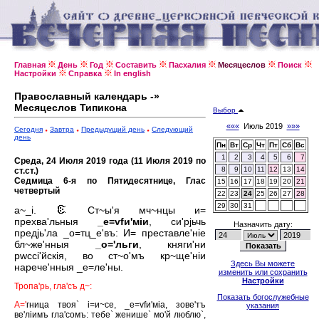
Главная
День
Год
Составить
Пасхалия
Месяцеслов
Поиск
Настройки
Справка
In english
Православный календарь -»
Месяцеслов Типикона
Выбор
«««
Июль 2019
»»»
Сегодня
Завтра
Предыдущий день
Следующий
день
Пн
Вт
Ср
Чт
Пт
Сб
Вс
1
2
3
4
5
6
7
Среда, 24 Июля 2019 года (11 Июля 2019 по
8
9
10
11
12
13
14
ст.ст.)
Седмица 6-я по Пятидесятнице, Глас
15
16
17
18
19
20
21
четвертый
22
23
24
25
26
27
28
29
30
31
а~_i.
Ст~ы'я мч~нцы и=
прехва'льныя
_е=vfи'мiи
, си'рjьчь
Назначить дату:
предjь'ла _о=тц_е'въ: И= преставле'нiе
бл~же'нныя
_о='льги
, княги'ни
рwссi'йскiя, во ст~о'мъ кр~ще'нiи
Здесь Вы можете
нарече'нныя _е=ле'ны.
изменить или сохранить
Настройки
Тропа'рь, гла'съ д~:
Показать богослужебные
А='
гница твоя` i=и~се, _е=vfи'мiа, зове'тъ
указания
ве'лiимъ гла'сомъ: тебе` женише` мо'й люблю`,