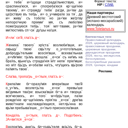
Формат текста:
и= тебе` и='щущи страда'льчествую, и=
HIP
/
СЛАВ.
сраспина'юся, и= спогреба'юся кр~ще'нiю
твоему`, и= стражду` тебе` ра'ди, jа='кw да
Наши партнеры
:
ца'рствую въ тебjь`, и= о_у=мира'ю за тя`, да
Древний вестготский
и= живу` съ тобо'ю: но jа='кw же'ртву
(испано-мосарабский)
непоро'чную прiими' мя, съ любо'вiю
календарь
поже'ршуюся тебjь`. тоя` мл~твами, jа='кw
www.Toletanus.ru
ми'лостивъ сп~си` ду'шы на'шя.
Контекстные теги
:
И=ли` се'й, гла'съ д~:
Православный календарь
2026, церковный календарь,
Ж
ениха` твоего` хр\ста` возлюби'вши, и=
православные праздники,
свjьщу` твою` свjь'тлу о_у=гото'вльши,
церковные праздники,
двунадесятые праздники
добродjь'тельми возсiя'вши, всехва'льная
2026, посты, месяцеслов,
_е=vfи'мiе: тjь'мъ возшла` _е=си` съ ни'мъ на
богослужение,
бра'къ, вjьне'цъ страда'нiя w\т негw` прiе'мши:
богослужебные указания
но w\т бjь'дъ и=зба'ви на'съ, чту'щихъ вjь'рою
2026, тропари, кондаки
па'мять твою`.
Реклама
:
Сла'ва, тропа'рь _о='льги, гла'съ а~:
К
рила'ми бг~оразу'мiя впери'вши тво'й
о_у='мъ, возлетjь'ла _е=си` превы'ше
ви'димыя тва'ри: взыска'вши бг~а и= творца`
вся'ческихъ, и= того` w=брjь'тши, па'ки
рожде'нiе кр~ще'нiемъ прiя'ла _е=си`: дре'ва
живо'тнагw наслажда'ющися, нетлjь'нна во
вjь'ки пребыва'еши, _о='льго присносла'вная.
Конда'къ _о='льги, гла'съ д~. Подо'бенъ:
JА=ви'лся _е=си`:
В
оспое'мъ дне'сь бл~годjь'теля всjь'хъ бг~а,