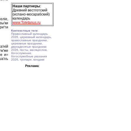
Наши партнеры
:
Древний вестготский
(испано-мосарабский)
календарь
елiе,
www.Toletanus.ru
зы'ки
ри'ти
Контекстные теги
:
Православный календарь
2026, церковный календарь,
православные праздники,
церковные праздники,
а'нiй
двунадесятые праздники
2026, посты, месяцеслов,
гw'же
богослужение,
ле и=
богослужебные указания
ша'хъ
2026, тропари, кондаки
Реклама
: