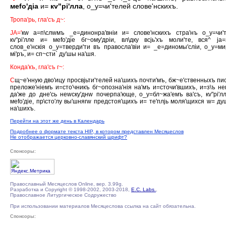
меfо'дiа
и=
кv"рi'лла
, о_у=чи'телей слове'нскихъ.
Тропа'рь, гла'съ д~:
JА='
кw а=п\слwмъ _е=динонра'внiи и= слове'нскихъ стра'нъ о_у=чи'т
кv"рi'лле и= меfо'дiе бг~ому'дрiи, вл\дку всjь'хъ моли'те, вся^ jа=
слов_е'нскiя о_у=тверди'ти въ правосла'вiи и= _е=диномы'слiи, о_у=ми
мi'ръ, и= сп~сти` ду'шы на'шя.
Конда'къ, гла'съ г~:
С
щ~е'нную дво'ицу просвjьти'телей на'шихъ почти'мъ, бж~е'ственныхъ пис
преложе'нiемъ и=сто'чникъ бг~опозна'нiя на'мъ и=сточи'вшихъ, и=з\ъ не
да'же до дне'сь неwску'днw почерпа'юще, о_у=бл~жа'емъ ва'съ, кv"рi'л
меfо'дiе, пр\сто'лу вы'шнягw предстоя'щихъ и= те'плjь моля'щихся w= ду
на'шихъ.
Перейти на этот же день в Календарь
Подробнее о формате текста HIP, в котором представлен Месяцеслов
Не отображается церковно-славянский шрифт?
Спонсоры:
Православный Месяцеслов Online, вер. 3.99g.
Разработка и Copyright © 1998-2002, 2003-2018,
E.C. Labs.
,
Православное Литургическое Содружество
При использовании материалов Месяцеслова ссылка на сайт обязательна.
Спонсоры: