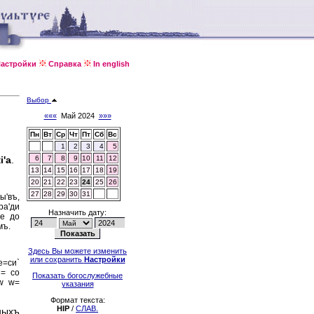
астройки
Справка
In english
Выбор
«««
Май 2024
»»»
Пн
Вт
Ср
Чт
Пт
Сб
Вс
1
2
3
4
5
i'а
.
6
7
8
9
10
11
12
13
14
15
16
17
18
19
20
21
22
23
24
25
26
27
28
29
30
31
ы'въ,
ра'ди
Назначить дату:
же до
мъ.
Здесь Вы можете изменить
или сохранить
Настройки
е=си`
и= со
Показать богослужебные
нw w=
указания
Формат текста:
HIP
/
СЛАВ.
ныхъ