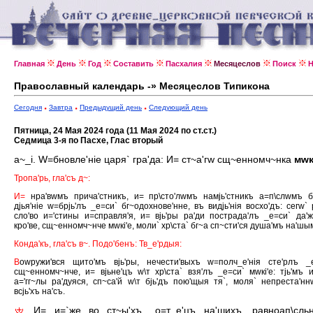
Главная
День
Год
Составить
Пасхалия
Месяцеслов
Поиск
Н
Православный календарь -» Месяцеслов Типикона
Сегодня
Завтра
Предыдущий день
Следующий день
Пятница, 24 Мая 2024 года (11 Мая 2024 по ст.ст.)
Седмица 3-я по Пасхе, Глас вторый
а~_i. W=бновле'нiе царя` гра'да: И= ст~а'гw сщ~енномч~нка
мwк
Тропа'рь, гла'съ д~:
И=
нра'вwмъ прича'стникъ, и= пр\сто'лwмъ намjь'стникъ а=п\слwмъ б
дjья'нiе w=брjь'лъ _е=си` бг~одохнове'нне, въ видjь'нiя восхо'дъ: сегw` 
сло'во и='стины и=справля'я, и= вjь'ры ра'ди пострада'лъ _е=си` да'
кро'ве, сщ~енномч~нче мwкi'е, моли` хр\ста` бг~а сп~сти'ся душа'мъ на'шы
Конда'къ, гла'съ в~. Подо'бенъ: Тв_е'рдыя:
В
оwружи'вся щито'мъ вjь'ры, нечести'выхъ w=полч_е'нiя сте'рлъ _
сщ~енномч~нче, и= вjьне'цъ w\т хр\ста` взя'лъ _е=си` мwкi'е: тjь'мъ 
а='гг~лы ра'дуяся, сп~са'й w\т бjь'дъ пою'щыя тя`, моля` непреста'н
всjь'хъ на'съ.
И= и=`же во ст~ы'хъ _о=т_е'цъ на'шихъ, равноап\сль