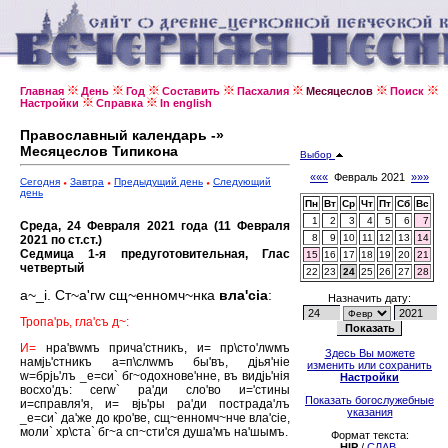
Главная
День
Год
Составить
Пасхалия
Месяцеслов
Поиск
Настройки
Справка
In english
Православный календарь -»
Месяцеслов Типикона
Выбор
«««
Февраль 2021
»»»
Сегодня
Завтра
Предыдущий день
Следующий
день
Пн
Вт
Ср
Чт
Пт
Сб
Вс
1
2
3
4
5
6
7
Среда, 24 Февраля 2021 года (11 Февраля
8
9
10
11
12
13
14
2021 по ст.ст.)
Седмица 1-я предуготовительная, Глас
15
16
17
18
19
20
21
четвертый
22
23
24
25
26
27
28
а~_i. Ст~а'гw сщ~енномч~нка
вла'сiа
:
Назначить дату:
Тропа'рь, гла'съ д~:
И=
нра'вwмъ прича'стникъ, и= пр\сто'лwмъ
Здесь Вы можете
намjь'стникъ а=п\слwмъ бы'въ, дjья'нiе
изменить или сохранить
w=брjь'лъ _е=си` бг~одохнове'нне, въ видjь'нiя
Настройки
восхо'дъ: сегw` ра'ди сло'во и='стины
Показать богослужебные
и=справля'я, и= вjь'ры ра'ди пострада'лъ
указания
_е=си` да'же до кро'ве, сщ~енномч~нче вла'сiе,
моли` хр\ста` бг~а сп~сти'ся душа'мъ на'шымъ.
Формат текста:
HIP
/
СЛАВ.