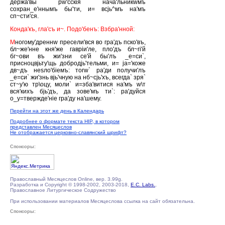
держа'вы рw'сскiя нача'льникwмъ
сохран_е'ннымъ бы'ти, и= всjь^мъ на'мъ
сп~сти'ся.
Конда'къ, гла'съ и~. Подо'бенъ: Взбра'нной:
М
ногому'дреннw пресели'вся во гра'дъ пско'въ,
бл~же'нне кня'же гаврiи'ле, пло'дъ бл~гi'й
бг~ови въ жи'зни се'й бы'лъ _е=си`,
присноцвjьту'щь добродjь'тельми, и= jа='коже
дв~дъ неsло'бiемъ: тогw` ра'ди получи'лъ
_е=си` жи'знь вjь'чную на нб~сjь'хъ, всегда` зря`
ст~у'ю тр\оцу, моли` и=зба'витися на'мъ w\т
вся'кихъ бjь'дъ, да зове'мъ ти`: ра'дуйся
о_у=твержде'нiе гра'ду на'шему.
Перейти на этот же день в Календарь
Подробнее о формате текста HIP, в котором
представлен Месяцеслов
Не отображается церковно-славянский шрифт?
Спонсоры:
Православный Месяцеслов Online, вер. 3.99g.
Разработка и Copyright © 1998-2002, 2003-2018,
E.C. Labs.
,
Православное Литургическое Содружество
При использовании материалов Месяцеслова ссылка на сайт обязательна.
Спонсоры: