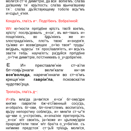
моли'ся ст~е дими'трiе, да вси` вопiе'мъ: сла'ва
да'вшему ти` крjь'пость: сла'ва вjьнча'вшему
тя`: сла'ва дjь'йствующему тобо'ю всjь^мъ
и=сцjьл_е'нiя.
Конда'къ, гла'съ и~. Подо'бенъ: Взбра'нной:
W\т
ю='ности прп\дбне кр\стъ тво'й взе'мъ,
хр\сту` послjь'довалъ _е=си`, въ мл~твахъ и=
поще'нiихъ, во бдjь'нiихъ же и=
sлострада'нiихъ, пло'ть твою` и=знуря'я.
тjь'мже и= всеви'дящее _о='ко твоя^ труды`
ви'дjьвъ, чудесы` тя` прославля'етъ, и= всjь'хъ
зва'ти тебjь` науча'етъ: ра'дуйся прп\дбне
_о='тче дими'трiе, по'стникwвъ о_у=добре'нiе.
И= преставле'нiе ст~а'гw
бл~говjь'рнагw вели'кагw кн~зя
все'волода
, нарече'ннагw во ст~о'мъ
креще'нiи
гаврiи'ла
, псковска'гw
чудотво'рца.
Тропа'рь, гла'съ д~:
И=
з\ъ мла'да jа=ви'лся _е=си` бг~ому'дре
кня'же гаврiи'ле бж~е'ственный сосу'дъ,
и=збра'нъ бг~ови, бл~гоче'стiемъ воспита'нъ,
вjь'ру непоро'чну соблю'дъ, и= мнw'ги ст~ы^я
цр~кви о_у=стро'ивъ, и=згна'нiе претерпjь'лъ
_е=си` w\т свои'хъ, jа='коже и= цjьлому'дрiи
прароди'тели твои` w\т бра'та о_у=бiе'нiе. съ
ни'миже предстоя` ст~jь'й тр\оцjь моли'ся,