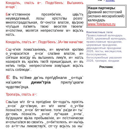
Конда'къ, гла'съ в~. Подо'бенъ: Вы'шнихъ
и=щя`:
Наши партнеры
:
Древний вестготский
Б
ж~е'ственное прозябе'нiе, цвjь'тъ
(испано-мосарабский)
неувяда'емый, лозы` хр\сто'вы розго`
календарь
многострада'льная, бг~оно'се вла'сiе, вjь'рою
www.Toletanus.ru
чту'щыя па'мять твою` весе'лiя твоегw`
и=спо'лни, моля'ся непреста'ннw w= всjь'хъ
Контекстные теги
:
на'съ.
Православный календарь
2026, церковный календарь,
Конда'къ, гла'съ и~. Подо'бенъ: JА='кw нача'тки:
православные праздники,
церковные праздники,
двунадесятые праздники
С
щ~е'нiя пома'занiемъ, и= муче'нiя кро'вiю
2026, посты, месяцеслов,
о_у=краси'лся _е=си` сла'вне вла'сiе, и=
богослужение,
сiя'еши всю'ду въ вы'шнихъ лику'я, и= на'съ
богослужебные указания
2026, тропари, кондаки
назира'я въ хра'мъ тво'й прише'дшыя, и= въ
не'мъ тебjь` непреста'ннw зову'щыя: всjь'хъ
Реклама
:
на'съ соблюди`.
Въ то'йже де'нь прп\дбнагw _о=тца`
на'шегw
дими'трiа
прилу'цкагw
чудотво'рца.
Тропа'рь, гла'съ а~:
С
вы'ше w\т бг~а прп\дбне бл~года'ть прiя'лъ
_е=си` дх~о'вную, и= w\т негw` о_у='бw
позна'лся _е=си` бл~же'нне. тогw` ра'ди и= ты`
дх~омъ позна'лъ _е=си` лу^чшая _е=гw`,
бу'дущагw вjь'ка пребыва'нiе, и= по'стнически
и=спыта'вся во свои'хъ _о=би'телехъ. и= ны'нjь
со а='гг~лы ликовству'я, сп~су всjь'хъ за ны`