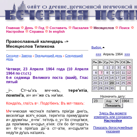
Главная
День
Год
Составить
Пасхалия
Месяцеслов
Поиск
Настройки
Справка
In english
Православный календарь -»
Месяцеслов Типикона
Выбор
«««
Апрель 1964
»»»
Сегодня
Завтра
Предыдущий день
Следующий
день
Пн
Вт
Ср
Чт
Пт
Сб
Вс
1
2
3
4
5
Четверг, 23 Апреля 1964 года (10 Апреля
6
7
8
9
10
11
12
1964 по ст.ст.)
6-я седмица Великого поста (ваий), Глас
13
14
15
16
17
18
19
пятый
20
21
22
23
24
25
26
27
28
29
30
_i~. Ст~ы'хъ мч~нкъ,
тере'нтiа
,
помпнi'а
, и= и=`же съ ни'ми.
Назначить дату:
Конда'къ, гла'съ в~. Подо'бенъ: Въ мл~твахъ:
М
ч~нческая честна'я па'мять прiи'де дне'сь,
Здесь Вы можете
веселя'щи вся'ч_еская, тере'нтiа прему'драгw
изменить или сохранить
и= дружи'ны _е=гw`. те'плjь о_у=`бо стеце'мся,
Настройки
да прiи'мемъ и=сцjьл_е'нiя: сi'и бо бл~года'ть
Показать богослужебные
w= бг~а прiя'ша дх~а ст~а'гw, и=сцjьля'ти
указания
неду'ги ду'шъ на'шихъ.