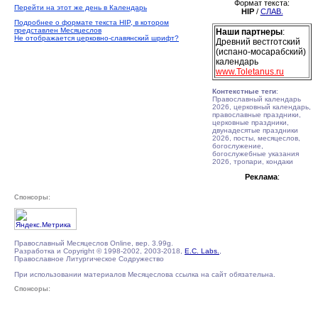
Формат текста:
Перейти на этот же день в Календарь
HIP
/
СЛАВ.
Подробнее о формате текста HIP, в котором
представлен Месяцеслов
Наши партнеры
:
Не отображается церковно-славянский шрифт?
Древний вестготский
(испано-мосарабский)
календарь
www.Toletanus.ru
Контекстные теги
:
Православный календарь
2026, церковный календарь,
православные праздники,
церковные праздники,
двунадесятые праздники
2026, посты, месяцеслов,
богослужение,
богослужебные указания
2026, тропари, кондаки
Реклама
:
Спонсоры:
Православный Месяцеслов Online, вер. 3.99g.
Разработка и Copyright © 1998-2002, 2003-2018,
E.C. Labs.
,
Православное Литургическое Содружество
При использовании материалов Месяцеслова ссылка на сайт обязательна.
Спонсоры: