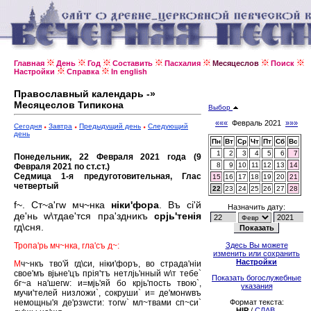
Главная
День
Год
Составить
Пасхалия
Месяцеслов
Поиск
Настройки
Справка
In english
Православный календарь -»
Месяцеслов Типикона
Выбор
«««
Февраль 2021
»»»
Сегодня
Завтра
Предыдущий день
Следующий
день
Пн
Вт
Ср
Чт
Пт
Сб
Вс
1
2
3
4
5
6
7
Понедельник, 22 Февраля 2021 года (9
8
9
10
11
12
13
14
Февраля 2021 по ст.ст.)
Седмица 1-я предуготовительная, Глас
15
16
17
18
19
20
21
четвертый
22
23
24
25
26
27
28
f~. Ст~а'гw мч~нка
нiки'фора
. Въ сi'й
Назначить дату:
де'нь w\тдае'тся пра'здникъ
срjь'тенiя
гд\сня.
Тропа'рь мч~нка, гла'съ д~:
Здесь Вы можете
изменить или сохранить
Настройки
М
ч~нкъ тво'й гд\си, нiки'форъ, во страда'нiи
свое'мъ вjьне'цъ прiя'тъ нетлjь'нный w\т тебе`
Показать богослужебные
бг~а на'шегw: и=мjь'яй бо крjь'пость твою`,
указания
мучи'телей низложи`, сокруши` и= де'монwвъ
немощны'я де'рзwсти: тогw` мл~твами сп~си`
Формат текста:
HIP
/
СЛАВ.