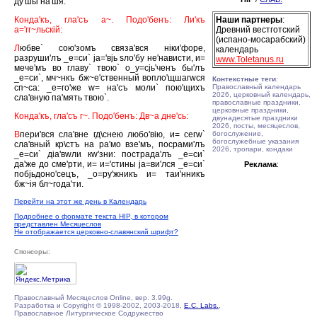
ду'шы на'шя.
Конда'къ, гла'съ а~. Подо'бенъ: Ли'къ
Наши партнеры
:
а='гг~льскiй:
Древний вестготский
(испано-мосарабский)
Л
юбве` сою'зомъ связа'вся нiки'форе,
календарь
разруши'лъ _е=си` jа='вjь sло'бу не'нависти, и=
www.Toletanus.ru
мече'мъ во главу` твою` о_у=сjь'ченъ бы'лъ
_е=си`, мч~нкъ бж~е'ственный вопло'щшагwся
Контекстные теги
:
сп~са: _е=го'же w= на'съ моли` пою'щихъ
Православный календарь
2026, церковный календарь,
сла'вную па'мять твою`.
православные праздники,
церковные праздники,
Конда'къ, гла'съ г~. Подо'бенъ: Дв~а дне'сь:
двунадесятые праздники
2026, посты, месяцеслов,
В
пери'вся сла'вне гд\снею любо'вiю, и= сегw`
богослужение,
богослужебные указания
сла'вный кр\стъ на ра'мо взе'мъ, посрами'лъ
2026, тропари, кондаки
_е=си` дiа'вwли кw'зни: пострада'лъ _е=си`
да'же до сме'рти, и= и='стины jа=ви'лся _е=си`
Реклама
:
побjьдоно'сецъ, _о=ру'жникъ и= таи'нникъ
бж~iя бл~года'ти.
Перейти на этот же день в Календарь
Подробнее о формате текста HIP, в котором
представлен Месяцеслов
Не отображается церковно-славянский шрифт?
Спонсоры:
Православный Месяцеслов Online, вер. 3.99g.
Разработка и Copyright © 1998-2002, 2003-2018,
E.C. Labs.
,
Православное Литургическое Содружество